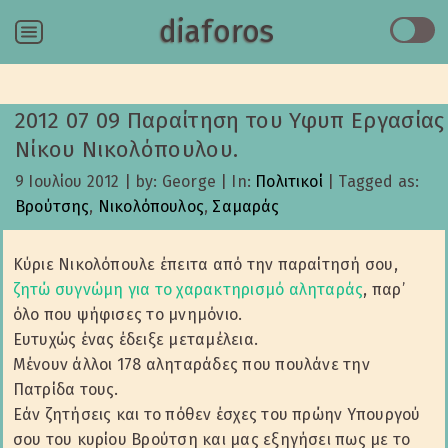
diaforos
Menu
2012 07 09 Παραίτηση του Υφυπ Εργασίας
Νίκου Νικολόπουλου.
9 Ιουλίου 2012
|
by: George
|
In:
Πολιτικοί
|
Tagged as:
Βρούτσης
,
Νικολόπουλος
,
Σαμαράς
Κύριε Νικολόπουλε έπειτα από την παραίτησή σου,
ζητώ συγνώμη για το χαρακτηρισμό αληταράς
, παρ’
όλο που ψήφισες το μνημόνιο.
Ευτυχώς ένας έδειξε μεταμέλεια.
Μένουν άλλοι 178 αληταράδες που πουλάνε την
Πατρίδα τους.
Εάν ζητήσεις και το πόθεν έσχες του πρώην Υπουργού
σου του κυρίου Βρούτση και μας εξηγήσει πως με το