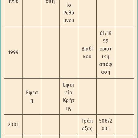
1998
οπή
ίο
Ρεθύ
μνου
61/19
99
Διαδί
οριστ
1999
κου
ική
απόφ
αση
Εφετ
Έφεσ
είο
η
Κρήτ
ης
Τράπ
506/2
2001
εζας
001