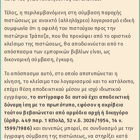
Τέλος, η περιλαμβανόμενη στη σύμβαση παροχής
πιστώσεως με ανοικτό (αλληλόχρεο) λογαριασμό ειδική
συμφωνία ότι η οφειλή του πιστούχου προς την
πιστώτρια Τράπεζα, που θα προκύψει από το οριστικό
κλείσιμο της πιστώσεως, θα αποδεικνύεται από το
απόσπασμα των εμπορικών βιβλίων είναι, ως
δικονομική σύμβαση, έγκυρη.
Το απόσπασμα αυτό, στο οποίο αποτυπώνεται η
κίνηση, το κλείσιμο του λογαριασμού και το κατάλοιπο,
επέχει θέση αποδεικτικού μέσου με ισχύ ιδιωτικού
εγγράφου,
το αντίγραφο δε αυτού έχει αποδεικτική
δύναμη ίση με το πρωτότυπο, εφόσον η ακρίβεια
τούτου βεβαιώνεται από αρμόδια αρχή ή δικηγόρο
(άρθρ. 449 παρ. 1 ΚΠολΔ, 52 ν.δ. 3026/1954, 14 ν.
1599/1986)
και συνεπώς μπορεί, σε συνδυασμό με την
έγγραφη σύμβαση της πιστώσεως, να στηρίξει κατά