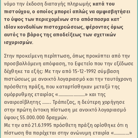
νόμο την έκδοση διαταγής πληρωμής
κατά του
πιστούχου, ο οποίος μπορεί απλώς να αμφισβητήσει
το ύψος των περιεχομένων στο απόσπασμα κατ`
ιδίαν κονδυλίων πιστοχρεώσεως, φέροντας όμως
αυτός το βάρος της αποδείξεως των σχετικών
ισχυρισμών
.
Στην προκείμενη περίπτωση, όπως προκύπτει από την
προσβαλλόμενη απόφαση, το Εφετείο που την εξέδωσε
δέχθηκε τα εξής: Με την από 15-12-1992 σύμβαση
πιστώσεως με ανοικτό λογαριασμό και την ταυτόχρονη
πρόσθετη πράξη, που καταρτίσθηκαν μεταξύ της
ομόρρυθμης εταιρίας «…………………» και της
αναιρεσίβλητης ……. Τράπεζας, η δεύτερη χορήγησε
στην πρώτη έντοκη πίστωση με ανοικτό λογαριασμό
ύψους 55.000.000 δραχμών.
Με την από 21.6.1995 πρόσθετη πράξη ορίσθηκε ότι η
πίστωση θα παρέχεται στην ανώνυμη εταιρία «…………»