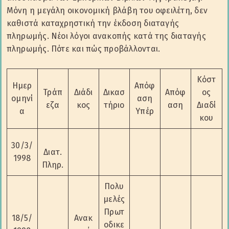
Μόνη η μεγάλη οικονομική βλάβη του οφειλέτη, δεν
καθιστά καταχρηστική την έκδοση διαταγής
πληρωμής. Νέοι λόγοι ανακοπής κατά της διαταγής
πληρωμής. Πότε και πώς προβάλλονται.
Κόστ
Ημερ
Απόφ
Τράπ
Διάδι
Δικασ
Απόφ
ος
ομηνί
αση
εζα
κος
τήριο
αση
Διαδί
α
Υπέρ
κου
30/3/
Διατ.
1998
Πληρ.
Πολυ
μελές
Πρωτ
18/5/
Ανακ
οδικε