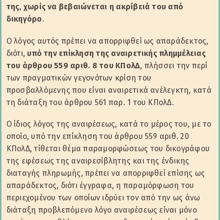
της, χωρίς να βεβαιώνεται η ακρίβειά του από
δικηγόρο
.
Ο λόγος αυτός πρέπει να απορριφθεί ως απαράδεκτος,
διότι,
υπό την επίκληση της αναιρετικής πλημμέλειας
του άρθρου 559 αριθ. 8 του ΚΠολΔ
, πλήσσει την περί
των πραγματικών γεγονότων κρίση του
προσβαλλόμενης που είναι αναιρετικά ανέλεγκτη, κατά
τη διάταξη του άρθρου 561 παρ. 1 του ΚΠολΔ.
Ο ίδιος λόγος της αναιρέσεως, κατά το μέρος του, με το
οποίο, υπό την επίκληση του άρθρου 559 αριθ. 20
ΚΠολΔ, τίθεται θέμα παραμορφώσεως του δικογράφου
της εφέσεως της αναιρεσίβλητης και της ένδικης
διαταγής πληρωμής, πρέπει να απορριφθεί επίσης ως
απαράδεκτος, διότι έγγραφα, η παραμόρφωση του
περιεχομένου των οποίων ιδρύει τον από την ως άνω
διάταξη προβλεπόμενο λόγο αναιρέσεως είναι μόνο