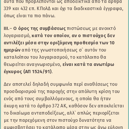
αυτά που προβλέπονται ως αποδεικτικά από τα άρθρα
339 και 432 επ. ΚΠολΔ και όχι τα διαδικαστικά έγγραφα,
όπως είναι τα πιο πάνω.
ΙΙΙ.
–
Ο όρος της συμβάσεως
πιστώσεως με ανοικτό
λογαριασμό,
κατά τον οποίον, αν ο πιστούχος δεν
αντιλέξει μέσα στην οριζόμενη προθεσμία των 10
ημερών
από της γνωστοποιήσεως σ` αυτόν του
καταλοίπου του λογαριασμού, το κατάλοιπο θα
θεωρείται αναγνωρισμένο,
είναι κατά τα ανωτέρω
έγκυρος (ΑΠ 1524/91)
.
Δεν αποτελεί δηλαδή συμφωνία περί αναθέσεως του
προσδιορισμού της παροχής στην απόλυτη κρίση του
ενός από τους συμβαλλόμενους, η οποία θα ήταν
άκυρη κατά το άρθρο 372 ΑΚ, καθόσον δεν αποκλείεται
το δικαίωμα ανταποδείξεως, αλλ` απλώς περιορίζεται
με την παρεχόμενη στον πιστούχο δυνατότητα να
αμφισβητήσει το κατάλοιπο μέσα στην ως άνω εύλογη