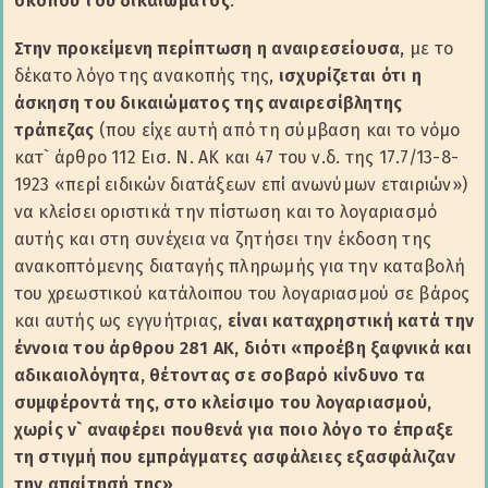
σκοπού του δικαιώματος
.
Στην προκείμενη περίπτωση η αναιρεσείουσα
, με το
δέκατο λόγο της ανακοπής της,
ισχυρίζεται ότι η
άσκηση του δικαιώματος της αναιρεσίβλητης
τράπεζας
(που είχε αυτή από τη σύμβαση και το νόμο
κατ` άρθρο 112 Εισ. Ν. ΑΚ και 47 του ν.δ. της 17.7/13-8-
1923 «περί ειδικών διατάξεων επί ανωνύμων εταιριών»)
να κλείσει οριστικά την πίστωση και το λογαριασμό
αυτής και στη συνέχεια να ζητήσει την έκδοση της
ανακοπτόμενης διαταγής πληρωμής για την καταβολή
του χρεωστικού κατάλοιπου του λογαριασμού σε βάρος
και αυτής ως εγγυήτριας,
είναι καταχρηστική κατά την
έννοια του άρθρου 281 ΑΚ, διότι «προέβη ξαφνικά και
αδικαιολόγητα, θέτοντας σε σοβαρό κίνδυνο τα
συμφέροντά της, στο κλείσιμο του λογαριασμού,
χωρίς ν` αναφέρει πουθενά για ποιο λόγο το έπραξε
τη στιγμή που εμπράγματες ασφάλειες εξασφάλιζαν
την απαίτησή της»
.