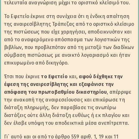
τελευταία αναγνώριση μέχρι το οριστικό κλείσιμό του.
Το Εφετείο έκρινε στη συνέχεια ότι η ένδικη απαίτηση
της αναιρεσίβλητης Τράπεζας από το οριστικό κλείσιμο
της πιστώσεως που είχε χορηγήσει, αποδεικνυόταν και
από το αναφερόμενο απόσπασμα των λογιστικών της
βιβλίων, που προβλεπόταν από τη μεταξύ των διαδίκων
σύμβαση πιστώσεως με ανοικτό λογαριασμό και ήταν
επικυρωμένο από δικηγόρο.
Έτσι που έκρινε
το Εφετείο
και,
αφού δέχθηκε την
έφεση της αναιρεσίβλητης και εξαφάνισε την
απόφαση του πρωτοβαθμίου δικαστηρίου
, απέρριψε
την ανακοπή της αναιρεσείουσας και επικύρωσε τη
διάταξη πληρωμής, δεν παραβίασε τις ανωτέρω
διατάξεις ούτε άλλη διάταξη ευθέως ή εκ πλαγίου και
δεν έλαβε υπόψη του αποδεικτικά μέσα ανεπίτρεπτα.
Γι` αυτό και οι από το άρθρο 559 αριθ. 1, 19 και 11