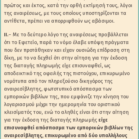
πρώτος και έκτος, κατά την ορθή εκτίμησή τους, λόγοι
της αναιρέσεως, με τους οποίους υποστηρίζονται τα
αντίθετα, πρέπει να απορριφθούν ως αβάσιμοι.
ΙΙ.
– Με το δεύτερο λόγο της αναιρέσεως προβάλλεται
ότι το Εφετείο, παρά το νόμο έλαβε υπόψη πράγματα
που δεν προτάθηκαν και είχαν ουσιώδη επίδραση στη
δίκη, με το να δεχθεί ότι στην αίτηση για την έκδοση
της διαταγής πληρωμής είχε επισυναφθεί, ως
αποδεικτικό της οφειλής της πιστούχου, επικυρωμένο
νομότυπα από τον πληρεξούσιο δικηγόρος της
αναιρεσίβλητης, φωτοτυπικό απόσπασμα των
εμπορικών βιβλίων της, που εμφάνιζε την κίνηση του
λογαριασμού μέχρι την ημερομηνία του οριστικού
κλεισίματός του, ενώ το αληθές είναι ότι στην αίτηση
για την έκδοση της διαταγής πληρωμής
είχε
επισυναφθεί απόσπασμα των εμπορικών βιβλίων της
αναιρεσίβλητης, επικυρωμένο από δύο υπαλλήλους