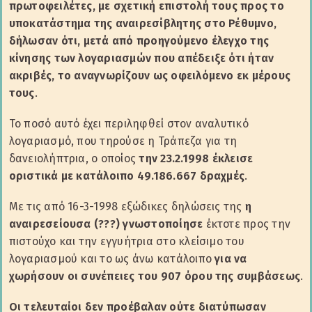
πρωτοφειλέτες, με σχετική επιστολή τους προς το
υποκατάστημα της αναιρεσίβλητης στο Ρέθυμνο,
δήλωσαν ότι, μετά από προηγούμενο έλεγχο της
κίνησης των λογαριασμών που απέδειξε ότι ήταν
ακριβές, το αναγνωρίζουν ως οφειλόμενο εκ μέρους
τους
.
Το ποσό αυτό έχει περιληφθεί στον αναλυτικό
λογαριασμό, που τηρούσε η Τράπεζα για τη
δανειολήπτρια, ο οποίος
την 23.2.1998 έκλεισε
οριστικά με κατάλοιπο 49.186.667 δραχμές
.
Με τις από 16-3-1998 εξώδικες δηλώσεις της
η
αναιρεσείουσα (???) γνωστοποίησε
έκτοτε προς την
πιστούχο και την εγγυήτρια στο κλείσιμο του
λογαριασμού και το ως άνω κατάλοιπο
για να
χωρήσουν οι συνέπειες του 907 όρου της συμβάσεως
.
Οι τελευταίοι δεν προέβαλαν ούτε διατύπωσαν