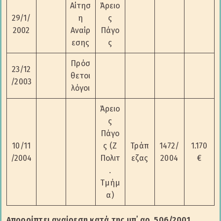
Αίτησ
Άρειο
29/1/
η
ς
2002
Αναίρ
Πάγο
εσης
ς
Πρόσ
23/12
θετοι
/2003
λόγοι
Άρειο
ς
Πάγο
10/11
ς (Ζ
Τράπ
1472/
1.170
/2004
Πολιτ
εζας
2004
€
.
Τμήμ
α)
Απορρίπτει αναίρεση κατά της υπ΄ αρ. 506/2001