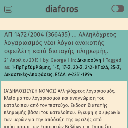
diaforos
Menu
ΑΠ 1472/2004 (366435) … Αλληλόχρεος
λογαριασμός νέοι λόγοι ανακοπής
οφειλέτη κατά διαταγής πληρωμής.
21 Απριλίου 2015
|
by: George
|
In:
Δικαιοσύνη
|
Tagged
as:
1-ΠρΠρΣύμΡώμης
,
1-Σ
,
17-Σ
,
20-Σ
,
242-ΚΠολΔ
,
25-Σ
,
Δικαστικές-Αποφάσεις
,
ΕΣΔΑ
,
ν-2251-1994
(Α΄ ΔΗΜΟΣΙΕΥΣΗ ΝΟΜΟΣ) Αλληλόχρεος λογαριασμός.
Κλείσιμο του λογαριασμού και αναγνώριση του
καταλοίπου από τον πιστούχο. Εκδοση διατατής
πληρωμής βάσει του καταλοίπου. Εγκυρη η συμφωνία
των μερών για την απόδειξη της οφειλής από
απόσπασμα των Εμπορικών Βιβλίων της Τράπεζας.