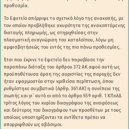
προθεσμία.
Το Εφετείο απέρριψε το σχετικό λόγο της ανακοπής, με
τον οποίον προβλήθηκε ακυρότητα της ανακοπτόμενης
διαταγής πληρωμής, ως στηριχθείσας στην
πλασματική αναγνώριση του καταλοίπου, λόγω μη
αμφισβητήσεώς του εντός της πιο πάνω προθεσμίας.
Έτσι που έκρινε το Εφετείο δεν παραβίασε την
παραπάνω διάταξη του άρθρου 372 ΑΚ αφού αυτή ως
προϋποθέτουσα άρση της αοριστίας της παροχής δεν
ήταν εφαρμοστέα στην κριθείσα περίπτωση, όπου
ρυθμίστηκε συμβατικά (άρθρ. 361 ΑΚ) η συνέπεια της
σιωπής και γι` αυτό οι από το άρθρο 559 αριθ. 1 ΚΠολΔ
τρίτος λόγος του κυρίου δικογράφου της αναιρέσεως
και δεύτερος του δικογράφου των προσθέτων με τους
οποίους υποστηρίζονται τα αντίθετα πρέπει να
απορριφθούν ως αβάσιμοι.