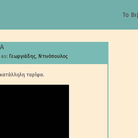
Το Βι
ΛΑ
 as:
Γεωργιάδης
,
Ντινόπουλος
η κατάλληλη ταρίφα.