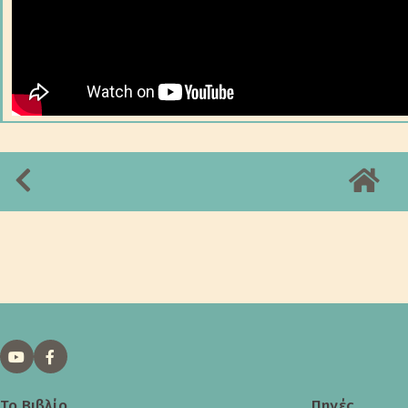
Το Βιβλίο
Πηγές