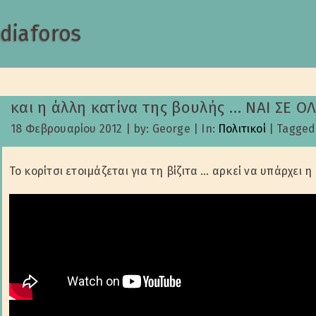
diaforos
και η άλλη κατίνα της βουλής … ΝΑΙ ΣΕ Ο
18 Φεβρουαρίου 2012
|
by: George
|
In:
Πολιτικοί
|
Tagged
Το κορίτσι ετοιμάζεται για τη βίζιτα … αρκεί να υπάρχει 