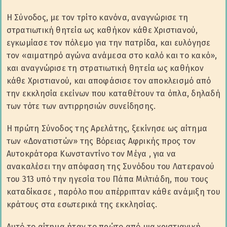
H Σύνοδος, με τον τρίτο κανόνα, αναγνώρισε τη
στρατιωτική θητεία ως καθήκον κάθε Χριστιανού,
εγκωμίασε τον πόλεμο για την πατρίδα, και ευλόγησε
τον «αιματηρό αγώνα ανάμεσα στο καλό και το κακό»,
και αναγνώρισε τη στρατιωτική θητεία ως καθήκον
κάθε Χριστιανού, και αποφάσισε τον αποκλεισμό από
την εκκλησία εκείνων που καταθέτουν τα όπλα, δηλαδή
των τότε των αντιρρησιών συνείδησης.
Η πρώτη Σύνοδος της Αρελάτης, ξεκίνησε ως αίτημα
των «Δονατιστών» της Βόρειας Αφρικής προς τον
Αυτοκράτορα Κωνσταντίνο τον Μέγα , για να
ανακαλέσει την απόφαση της Συνόδου του Λατερανού
του 313 υπό την ηγεσία του Πάπα Μιλτιάδη, που τους
καταδίκασε , παρόλο που απέρριπταν κάθε ανάμιξη του
κράτους στα εσωτερικά της εκκλησίας.
Αυτό το αίτημα ήταν το πρώτο από μια χριστιανική