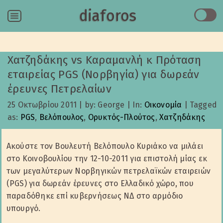
diaforos
Menu
Χατζηδάκης vs Καραμανλή κ Πρόταση
εταιρείας PGS (Νορβηγία) για δωρεάν
έρευνες Πετρελαίων
25 Οκτωβρίου 2011
|
by: George
|
In:
Οικονομία
|
Tagged
as:
PGS
,
Βελόπουλος
,
Ορυκτός-Πλούτος
,
Χατζηδάκης
Ακούστε τον Βουλευτή Βελόπουλο Κυριάκο να μιλάει
στο Κοινοβουλίου την 12-10-2011 για επιστολή μίας εκ
των μεγαλύτερων Νορβηγικών πετρελαϊκών εταιρειών
(PGS) για δωρεάν έρευνες στο Ελλαδικό χώρο, που
παραδόθηκε επί κυβερνήσεως ΝΔ στο αρμόδιο
υπουργό.