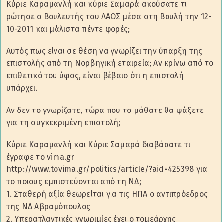
Κύριε Καραμανλή και κύριε Σαμαρά ακούσατε τι
ρώτησε ο Βουλευτής του ΛΑΟΣ μέσα στη Βουλή την 12-
10-2011 και μάλιστα πέντε φορές;
Αυτός πως είναι σε θέση να γνωρίζει την ύπαρξη της
επιστολής από τη Νορβηγική εταιρεία; Αν κρίνω από το
επιθετικό του ύφος, είναι βέβαιο ότι η επιστολή
υπάρχει.
Αν δεν το γνωρίζατε, τώρα που το μάθατε θα ψάξετε
για τη συγκεκριμένη επιστολή;
Κύριε Καραμανλή και Κύριε Σαμαρά διαβάσατε τι
έγραφε το vima.gr
http://www.tovima.gr/politics/article/?aid=425398 για
το ποιους εμπιστεύονται από τη ΝΔ;
1. Σταθερή αξία θεωρείται για τις ΗΠΑ ο αντιπρόεδρος
της ΝΔ Αβραµόπουλος
2. Υπερατλαντικές γνωριµίες έχει ο τοµεάρχης