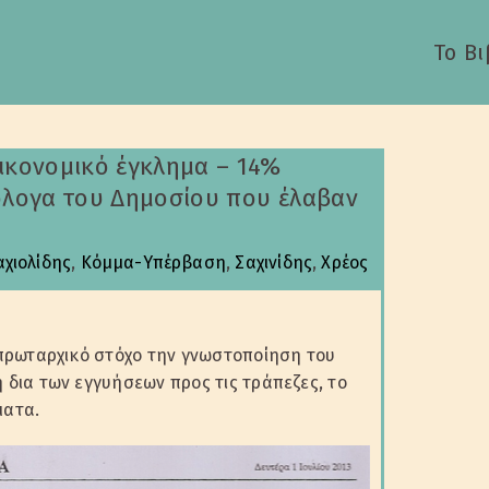
Το Βι
οικονομικό έγκλημα – 14%
μόλογα του Δημοσίου που έλαβαν
χιολίδης
,
Κόμμα-Υπέρβαση
,
Σαχινίδης
,
Χρέος
 πρωταρχικό στόχο την γνωστοποίηση του
 δια των εγγυήσεων προς τις τράπεζες, το
ματα.