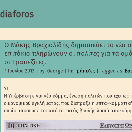
diaforos
Ο Μάκης Βραχιολίδης δημοσιεύει το νέο 
επιτόκιο πληρώνουν οι πολίτες για τα ο
οι Τραπεζίτες.
1 Ιουλίου 2013
|
by: George
|
In:
Τράπεζες
|
Tagged as:
Βρα
ΥΓ
Η Υπέρβαση είναι νέο κόμμα, ένωση πολιτών που έχει ως
οικονομικού εγκλήματος, που διέπραξε η επτα-κομματική
οποίο αποσιωπείται από τα εκτός βουλής λοιπά απο-κόμ