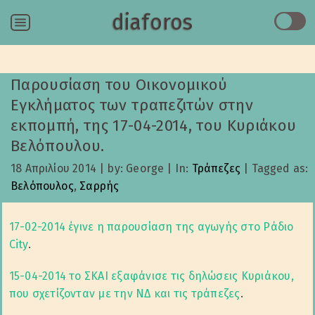
diaforos
Menu
Παρουσίαση του Οικονομικού
Εγκλήματος των τραπεζιτών στην
εκπομπή, της 17-04-2014, του Κυριάκου
Βελόπουλου.
18 Απριλίου 2014
|
by: George
|
In:
Τράπεζες
|
Tagged as:
Βελόπουλος
,
Σαρρής
17-02-2014 έγινε η παρουσίαση της αγωγής στο Ράδιο
City
.
15-04-2014 το ΣΚΑΙ εξαφάνισε τις δηλώσεις Κυριάκου,
που σχετίζονταν με την ΝΔ και τις τράπεζες
.