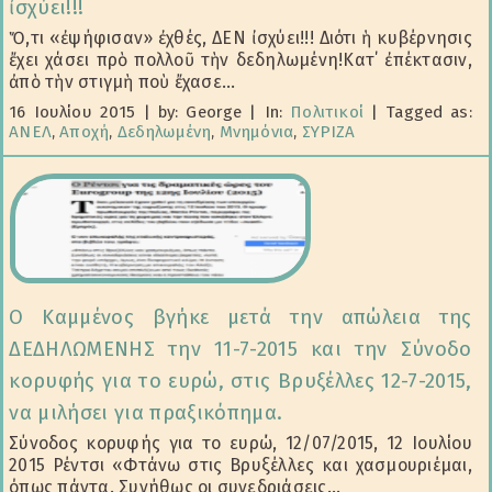
ἰσχύει!!!
Ὅ,τι «ἐψήφισαν» ἐχθές, ΔΕΝ ἰσχύει!!! Διότι ἡ κυβέρνησις
ἔχει χάσει πρὸ πολλοῦ τὴν δεδηλωμένη!Κατ΄ ἐπέκτασιν,
ἀπὸ τὴν στιγμὴ ποὺ ἔχασε...
16 Ιουλίου 2015
|
by: George
|
In:
Πολιτικοί
|
Tagged as:
ΑΝΕΛ
,
Αποχή
,
Δεδηλωμένη
,
Μνημόνια
,
ΣΥΡΙΖΑ
Ο Καμμένος βγήκε μετά την απώλεια της
ΔΕΔΗΛΩΜΕΝΗΣ την 11-7-2015 και την Σύνοδο
κορυφής για το ευρώ, στις Βρυξέλλες 12-7-2015,
να μιλήσει για πραξικόπημα.
Σύνοδος κορυφής για το ευρώ, 12/07/2015, 12 Ιουλίου
2015 Ρέντσι «Φτάνω στις Βρυξέλλες και χασμουριέμαι,
όπως πάντα. Συνήθως οι συνεδριάσεις...