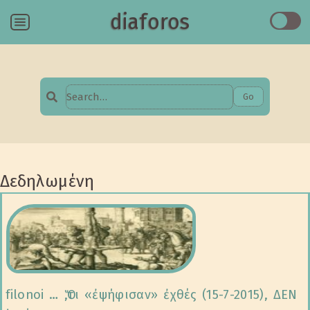
diaforos
Menu
Go
Search
for:
Δεδηλωμένη
filonoi … Ὅ,τι «ἐψήφισαν» ἐχθές (15-7-2015), ΔΕΝ