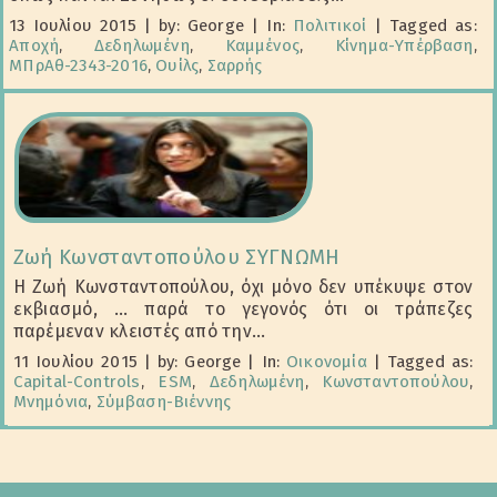
13 Ιουλίου 2015
|
by: George
|
In:
Πολιτικοί
|
Tagged as:
Αποχή
,
Δεδηλωμένη
,
Καμμένος
,
Κίνημα-Υπέρβαση
,
ΜΠρΑθ-2343-2016
,
Ουίλς
,
Σαρρής
Ζωή Κωνσταντοπούλου ΣΥΓΝΩΜΗ
Η Ζωή Κωνσταντοπούλου, όχι μόνο δεν υπέκυψε στον
εκβιασμό, ... παρά το γεγονός ότι οι τράπεζες
παρέμεναν κλειστές από την...
11 Ιουλίου 2015
|
by: George
|
In:
Οικονομία
|
Tagged as:
Capital-Controls
,
ESM
,
Δεδηλωμένη
,
Κωνσταντοπούλου
,
Μνημόνια
,
Σύμβαση-Βιέννης