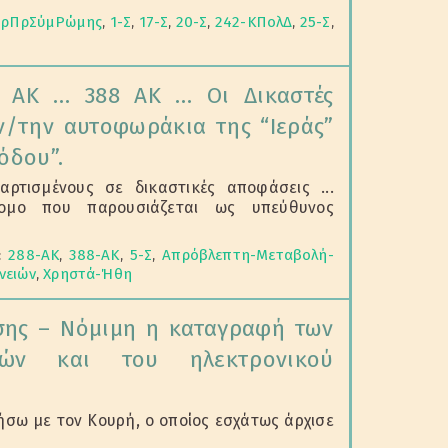
ΠρΠρΣύμΡώμης
,
1-Σ
,
17-Σ
,
20-Σ
,
242-ΚΠολΔ
,
25-Σ
,
 ΑΚ … 388 ΑΚ … Οι Δικαστές
ν/την αυτοφωράκια της “Ιεράς”
όδου”.
αρτισμένους σε δικαστικές αποφάσεις ...
τομο που παρουσιάζεται ως υπεύθυνος
:
288-ΑΚ
,
388-ΑΚ
,
5-Σ
,
Απρόβλεπτη-Μεταβολή-
νειών
,
Χρηστά-Ήθη
ης – Νόμιμη η καταγραφή των
γών και του ηλεκτρονικού
ήσω με τον Κουρή, ο οποίος εσχάτως άρχισε