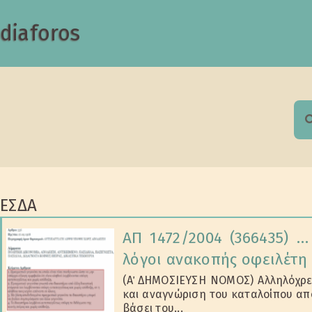
diaforos
S
f
ΕΣΔΑ
ΑΠ 1472/2004 (366435) …
λόγοι ανακοπής οφειλέτη
(Α΄ ΔΗΜΟΣΙΕΥΣΗ ΝΟΜΟΣ) Αλληλόχρε
και αναγνώριση του καταλοίπου απ
βάσει του...