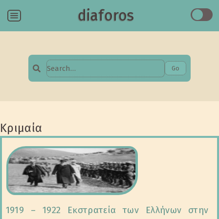
diaforos
Menu
Go
Search
for:
Κριμαία
1919 – 1922 Εκστρατεία των Ελλήνων στην