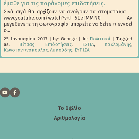
έμαθε για τις παράνομες επιδοτήσεις.
Σιγά σιγά θα αρχίζουν να ανοίγουν τα στοματάκια ...
www.youtube.com/watch?v=JI-5EeFMMN0 Αν
μεγεθύνετε τη φωτογραφία μπορείτε να δείτε τι εννοεί
ο...
25 Ιανουαρίου 2013
|
by: George
|
In:
Πολιτικοί
|
Tagged
as:
Βίτσας
,
Επιδοτήσεις
,
ΕΣΠΑ
,
Κακλαμάνης
,
Κωνσταντινόπουλος
,
Λυκούδης
,
ΣΥΡΙΖΑ
Το Βιβλίο
Αριθμολογία