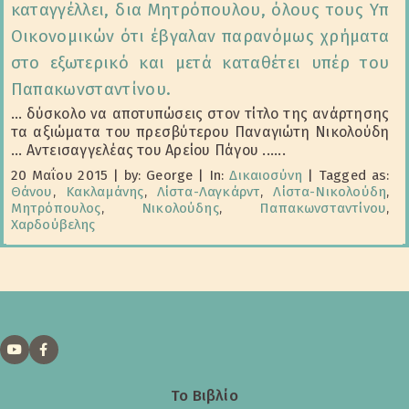
καταγγέλλει, δια Μητρόπουλου, όλους τους Υπ
Οικονομικών ότι έβγαλαν παρανόμως χρήματα
στο εξωτερικό και μετά καταθέτει υπέρ του
Παπακωνσταντίνου.
... δύσκολο να αποτυπώσεις στον τίτλο της ανάρτησης
τα αξιώματα του πρεσβύτερου Παναγιώτη Νικολούδη
... Αντεισαγγελέας του Αρείου Πάγου ......
20 Μαΐου 2015
|
by: George
|
In:
Δικαιοσύνη
|
Tagged as:
Θάνου
,
Κακλαμάνης
,
Λίστα-Λαγκάρντ
,
Λίστα-Νικολούδη
,
Μητρόπουλος
,
Νικολούδης
,
Παπακωνσταντίνου
,
Χαρδούβελης
Το Βιβλίο