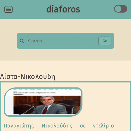
diaforos
Menu
Go
Search
for:
Λίστα-Νικολούδη
Παναγιώτης Νικολούδης σε ντελίριο –