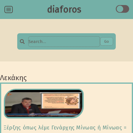
diaforos
Menu
Go
Search
for:
Λεκάκης
Ξέρξης όπως λέμε Γενάρχης Μίνωας ή Μίνωας =