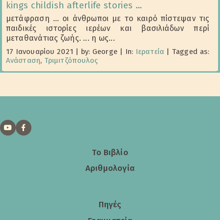
kings childish afterlife stories …
μετάφραση ... οι άνθρωποι με το καιρό πίστεψαν τις
παιδικές ιστορίες ιερέων και βασιλιάδων περί
μεταθανάτιας ζωής. ... η ως...
17 Ιανουαρίου 2021
|
by: George
|
In:
Ιερατεία
|
Tagged as:
Ανάσταση
,
Τριμιτζόπουλος
Το Βιβλίο
Αριθμολογία
Πηγές