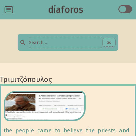
diaforos
Menu
Go
Search
for:
Τριμιτζόπουλος
the people came to believe the priests and