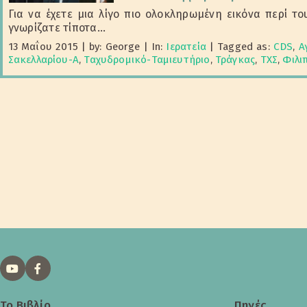
Για να έχετε μια λίγο πιο ολοκληρωμένη εικόνα περί τ
γνωρίζατε τίποτα...
13 Μαΐου 2015
|
by: George
|
In:
Ιερατεία
|
Tagged as:
CDS
,
Α
Σακελλαρίου-Α
,
Ταχυδρομικό-Ταμιευτήριο
,
Τράγκας
,
ΤΧΣ
,
Φιλι
Το Βιβλίο
Πηγές