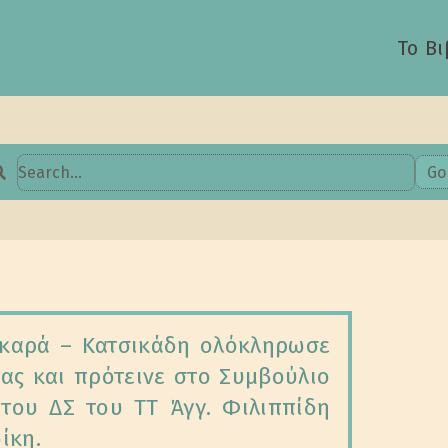
Το Βι
Go
earch
or:
υκαρά – Κατσικάδη ολόκληρωσε
ίας και πρότεινε στο Συμβούλιο
ου ΔΣ του ΤΤ Άγγ. Φιλιππίδη
ίκη.