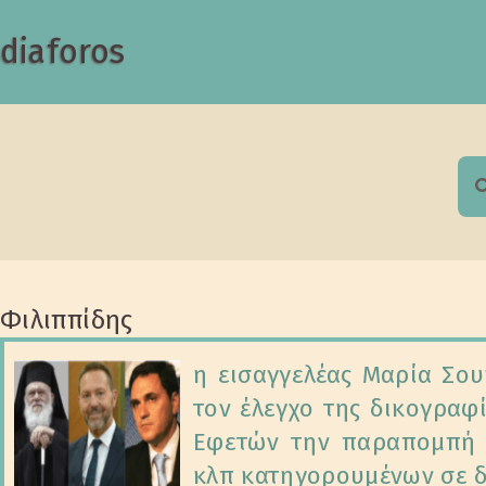
diaforos
S
f
Φιλιππίδης
η εισαγγελέας Μαρία Σο
τον έλεγχο της δικογραφ
Εφετών την παραπομπή τ
κλπ κατηγορουμένων σε δ