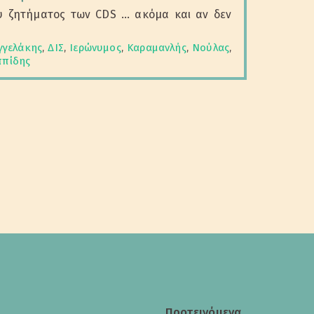
ου ζητήματος των CDS ... ακόμα και αν δεν
γγελάκης
,
ΔΙΣ
,
Ιερώνυμος
,
Καραμανλής
,
Νούλας
,
ππίδης
Προτεινόμενα