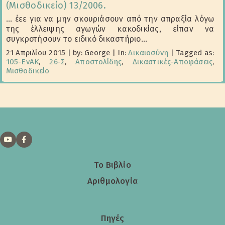
(Μισθοδικείο) 13/2006.
… έεε για να μην σκουριάσουν από την απραξία λόγω
της έλλειψης αγωγών κακοδικίας, είπαν να
συγκροτήσουν το ειδικό δικαστήριο...
21 Απριλίου 2015
|
by: George
|
In:
Δικαιοσύνη
|
Tagged as:
105-ΕνΑΚ
,
26-Σ
,
Αποστολίδης
,
Δικαστικές-Αποφάσεις
,
Μισθοδικείο
Το Βιβλίο
Αριθμολογία
Πηγές