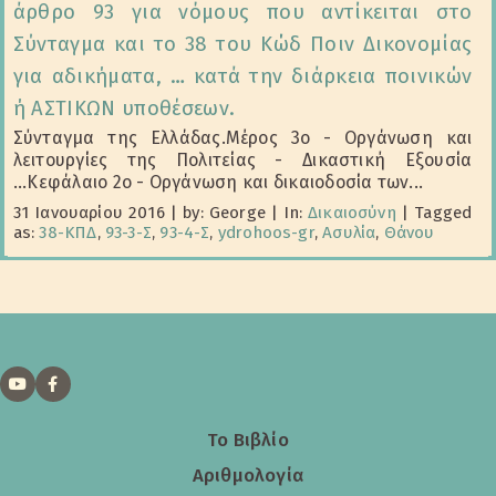
άρθρο 93 για νόμους που αντίκειται στο
Σύνταγμα και το 38 του Κώδ Ποιν Δικονομίας
για αδικήματα, … κατά την διάρκεια ποινικών
ή ΑΣΤΙΚΩΝ υποθέσεων.
Σύνταγμα της Ελλάδας.Mέρος 3ο - Oργάνωση και
λειτουργίες της Πολιτείας - Δικαστική Eξουσία
...Κεφάλαιο 2ο - Oργάνωση και δικαιοδοσία των...
31 Ιανουαρίου 2016
|
by: George
|
In:
Δικαιοσύνη
|
Tagged
as:
38-ΚΠΔ
,
93-3-Σ
,
93-4-Σ
,
ydrohoos-gr
,
Ασυλία
,
Θάνου
Το Βιβλίο
Αριθμολογία