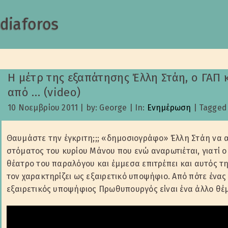
diaforos
Η μέτρ της εξαπάτησης Έλλη Στάη, o ΓΑ
από … (video)
10 Νοεμβρίου 2011
|
by: George
|
In:
Ενημέρωση
|
Tagged
Θαυμάστε την έγκριτη;;; «δημοσιογράφο» Έλλη Στάη να α
στόματος του κυρίου Μάνου που ενώ αναρωτιέται, γιατί 
θέατρο του παραλόγου και έμμεσα επιτρέπει και αυτός τ
τον χαρακτηρίζει ως εξαιρετικό υποψήφιο. Από πότε ένας
εξαιρετικός υποψήφιος Πρωθυπουργός είναι ένα άλλο θέ