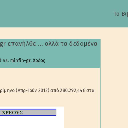
Το Βι
.gr επανήλθε … αλλά τα δεδομένα
d as:
minfin-gr
,
Χρέος
ρίμηνο (Απρ-Ιούν 2012) από 280.292,44€ στα