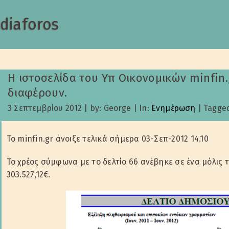
diaforos
Η ιστοσελίδα του Υπ Οικονομικών minfin
διαφέρουν.
3 Σεπτεμβρίου 2012
|
by: George
|
In:
Ενημέρωση
|
Tagge
Το minfin.gr άνοιξε τελικά σήμερα 03-Σεπ-2012 14.10
Το χρέος σύμφωνα με το δελτίο 66 ανέβηκε σε ένα μόλις τ
303.527,12€.