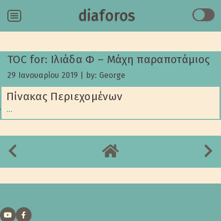
diaforos
Menu
TOC for: Ιλιάδα Φ – Μάχη παραποτάμιος
29 Ιανουαρίου 2019
|
by: George
Πίνακας Περιεχομένων
…