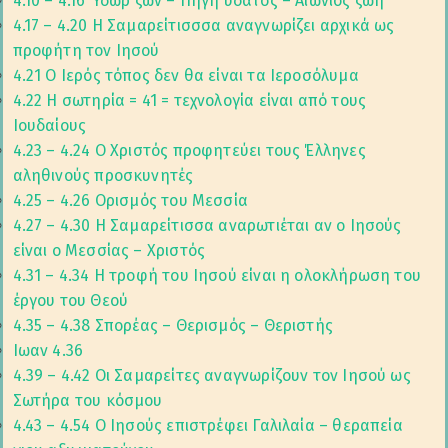
4.10 – 4.16 Ύδωρ ζων – Πηγή ύδατος – Αιώνιος ζωή
4.17 – 4.20 Η Σαμαρείτισσσα αναγνωρίζει αρχικά ως
προφήτη τον Ιησού
4.21 Ο Ιερός τόπος δεν θα είναι τα Ιεροσόλυμα
4.22 Η σωτηρία = 41 = τεχνολογία είναι από τους
Ιουδαίους
4.23 – 4.24 Ο Χριστός προφητεύει τους Έλληνες
αληθινούς προσκυνητές
4.25 – 4.26 Ορισμός του Μεσσία
4.27 – 4.30 Η Σαμαρείτισσα αναρωτιέται αν ο Ιησούς
είναι ο Μεσσίας – Χριστός
4.31 – 4.34 Η τροφή του Ιησού είναι η ολοκλήρωση του
έργου του Θεού
4.35 – 4.38 Σπορέας – Θερισμός – Θεριστής
Ιωαν 4.36
4.39 – 4.42 Οι Σαμαρείτες αναγνωρίζουν τον Ιησού ως
Σωτήρα του κόσμου
4.43 – 4.54 Ο Ιησούς επιστρέφει Γαλιλαία – θεραπεία