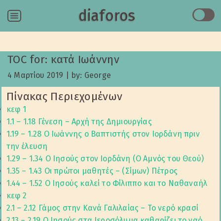
diaforos
Menu
TOC for: κατά Ιωάννην
4 Μαρτίου 2019
|
by: George
Πίνακας Περιεχομένων
κεφ 1
1.1 – 1.18 Γένεση – Αρχή της Δημιουργίας
1.19 – 1.28 Ο Ιωάννης ο Βαπτιστής στον Ιορδάνη πριν
την έλευση
1.29 – 1.34 Ο Ιησούς στον Ιορδάνη (Ο Αμνός του Θεού)
1.35 – 1.43 Οι πρώτοι μαθητές – (Σίμων) Πέτρος
1.44 – 1.52 Ο Ιησούς καλεί το Φίλιππο και το Ναθαναήλ
κεφ 2
2.1 – 2.12 Γάμος στην Κανά Γαλιλαίας – Το νερό κρασί
2.13 – 2.19 Ο Ιησούς στα Ιεροσόλυμα καθαρίζει το ναό