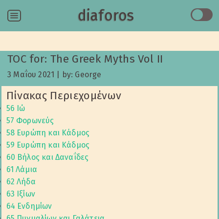
diaforos
Menu
TOC for: The Greek Myths Vol II
3 Μαΐου 2021
|
by: George
Πίνακας Περιεχομένων
56 Ιώ
57 Φορωνεύς
58 Ευρώπη και Κάδμος
59 Ευρώπη και Κάδμος
60 Βήλος και Δαναΐδες
61 Λάμια
62 Λήδα
63 Ιξίων
64 Ενδημίων
65 Πυγμαλίων και Γαλάτεια