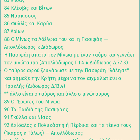
83 Μίδας
84 Κλέοβις και Βίτων
85 Νάρκισσος
86 Φυλλίς και Καρύα
87 Αρίων
88 Ο Μίνως τα Αδέλφια του και η Πασιφάη —
Απολλόδωρος κ Διόδωρος
Η Πασιφάη απατά τον Μίνωα με έναν ταύρο και γεννάει
τον μινώταυρο (Απολλόδωρος Γ.I.4 κ Διόδωρος Δ.77.3)
Ο ταύρος αφού ζευγάρωσε με την Πασιφάη "λάλησε"
και ρήμαξε την Κρήτη μέχρι να τον αιχμαλωτίσει ο
Ηρακλής (Διόδωρος Δ.13.4)
** άλλο είναι ο ταύρος και άλλο ο μινώταυρος
89 Οι Έρωτες του Μίνωα
90 Τα Παιδιά της Πασιφάης
91 Σκύλλα και Νίσος
92 Δαίδαλος κ Πολυκάστη ή Πέρδικα και τα τέκνα τους
(Ίκαρος κ Τάλως) — Απολλόδωρος