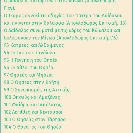
Ο Δαίδαλος καταφεύγει στον Μίνωα (Απολλόδωρος
Γ.xv).
Ο Ίκαρος αγνοεί τις οδηγίες του πατέρα του Δαίδαλου
και πνίγεται στην θάλασσα (Απολλόδωρος Επιτομή.I.13).
Ο Δαίδαλος συνωμοτεί με τις κόρες του Κώκαλου και
δολοφονούν τον Μίνωα (Απολλόδωρος Επιτομή.I.15).
93 Κατρεύς και Αλθαιμένης
94 Οι Γιοί του Πανδίονα
95 Η Γέννηση του Θησέα
96 Οι Άθλοι του Θησέα
97 Θησεύς και Μήδεια
98 Ο Θησεύς στην Κρήτη
99 Ο Συνοικισμός της Αττικής
100 Θησεύς και Αμαζόνες
101 Φαίδρα και Ιππόλυτος
102 Λαπίθες και Κένταυροι
103 Ο Θησεύς στον Τάρταρο
104 Ο Θάνατος του Θησέα