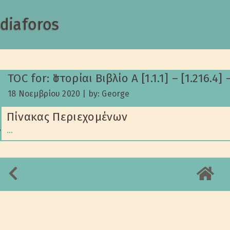
diaforos
TOC for: Ἱστορίαι Βιβλίο Α [1.1.1] – [1.216.4]
18 Νοεμβρίου 2020
|
by: George
Πίνακας Περιεχομένων
…