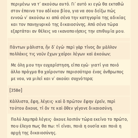
περιμένω να τ᾽ ακούσω αυτό. Γι᾽ αυτό κι εγώ θα εκταθώ
στον έπαινο του αδίκου βίου, για να σου δείξω πώς
εννοώ ν᾽ ακούσω κι από σένα την κατηγορία της αδικίας
και τον πανηγυρικό της δικαιοσύνης. Από σένα τώρα
εξαρτάται αν θέλεις να ικανοποιήσεις την επιθυμία μου.
Πάντων μάλιστα, ἦν δ᾽ ἐγώ· περὶ γὰρ τίνος ἂν μᾶλλον
πολλάκις τις νοῦν ἔχων χαίροι λέγων καὶ ἀκούων;
Με όλη μου την ευχαρίστηση, είπα εγώ· γιατί για ποιό
άλλο πράγμα θα χαίρονταν περισσότερο ένας άνθρωπος
με νου, να μιλεί και ν᾽ ακούει συχνότερα;
[358e]
Κάλλιστα, ἔφη, λέγεις· καὶ ὃ πρῶτον ἔφην ἐρεῖν, περὶ
τούτου ἄκουε, τί ὄν τε καὶ ὅθεν γέγονε δικαιοσύνη.
Πολύ λαμπρά λέγεις· άκουε λοιπόν τώρα εκείνο το πρώτο,
που έλεγα πως θα πω: τί είναι, ποιά η ουσία και ποιά η
αρχή της δικαιοσύνης.