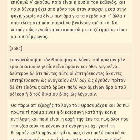
επιθυμώ ν᾽ ακούσω ποιά είναι η ουσία του καθενός, και
ποιά δύναμη έχει από μόνο του όταν υπάρχει μέσα στην
ψυχή, χωρίς να δίνω πεντάρα για τα κέρδη και τ᾽ άλλα τ᾽
αποτελέσματα που μπορεί να βγαίνουν απ᾽ αυτό. Νά
λοιπόν πώς εννοώ να καταπιαστώ με το ζήτημα, αν είσαι
και συ σύμφωνος.
[358c]
ἐπανανεώσομαι τὸν Θρασυμάχου λόγον, καὶ πρῶτον μὲν
ἐρῶ δικαιοσύνην οἷον εἶναί φασιν καὶ ὅθεν γεγονέναι,
δεύτερον δὲ ὅτι πάντες αὐτὸ οἱ ἐπιτηδεύοντες ἄκοντες
ἐπιτηδεύουσιν ὡς ἀναγκαῖον ἀλλ᾽ οὐχ ὡς ἀγαθόν, τρίτον
δὲ ὅτι εἰκότως αὐτὸ δρῶσι· πολὺ γὰρ ἀμείνων ἄρα ὁ τοῦ
ἀδίκου ἢ ὁ τοῦ δικαίου βίος, ὡς λέγουσιν.
Θα πάρω απ᾽ εξαρχής το λόγο του Θρασυμάχου και θα πω
πρώτα τί πράμα είναι η δικαιοσύνη κατά την κοινή
αντίληψη και ποιά είναι η αρχή της· έπειτα, πως όλοι που
την εξασκούν το κάνουν απ᾽ ανάγκη κι όχι γιατί τη
θεωρούν καλό πράγμα· τρίτο, πως είναι πολύ φυσικό να
το παίρνουν έτσι, γιατί είναι πολύ προτιμότερη η ζωή