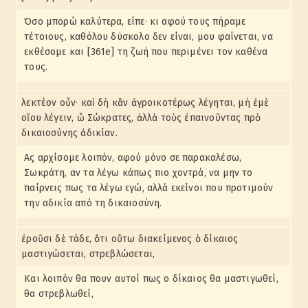
Όσο μπορώ καλύτερα, είπε· κι αφού τους πήραμε
τέτοιους, καθόλου δύσκολο δεν είναι, μου φαίνεται, να
εκθέσομε και [361e] τη ζωή που περιμένει τον καθένα
τους.
λεκτέον οὖν· καὶ δὴ κἂν ἀγροικοτέρως λέγηται, μὴ ἐμὲ
οἴου λέγειν, ὦ Σώκρατες, ἀλλὰ τοὺς ἐπαινοῦντας πρὸ
δικαιοσύνης ἀδικίαν.
Ας αρχίσομε λοιπόν, αφού μόνο σε παρακαλέσω,
Σωκράτη, αν τα λέγω κάπως πιο χοντρά, να μην το
παίρνεις πως τα λέγω εγώ, αλλά εκείνοι που προτιμούν
την αδικία από τη δικαιοσύνη.
ἐροῦσι δὲ τάδε, ὅτι οὕτω διακείμενος ὁ δίκαιος
μαστιγώσεται, στρεβλώσεται,
Και λοιπόν θα πουν αυτοί πως ο δίκαιος θα μαστιγωθεί,
θα στρεβλωθεί,