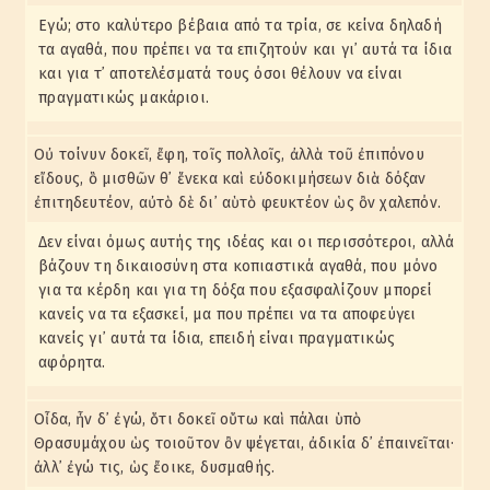
Εγώ; στο καλύτερο βέβαια από τα τρία, σε κείνα δηλαδή
τα αγαθά, που πρέπει να τα επιζητούν και γι᾽ αυτά τα ίδια
και για τ᾽ αποτελέσματά τους όσοι θέλουν να είναι
πραγματικώς μακάριοι.
Οὐ τοίνυν δοκεῖ, ἔφη, τοῖς πολλοῖς, ἀλλὰ τοῦ ἐπιπόνου
εἴδους, ὃ μισθῶν θ᾽ ἕνεκα καὶ εὐδοκιμήσεων διὰ δόξαν
ἐπιτηδευτέον, αὐτὸ δὲ δι᾽ αὑτὸ φευκτέον ὡς ὂν χαλεπόν.
Δεν είναι όμως αυτής της ιδέας και οι περισσότεροι, αλλά
βάζουν τη δικαιοσύνη στα κοπιαστικά αγαθά, που μόνο
για τα κέρδη και για τη δόξα που εξασφαλίζουν μπορεί
κανείς να τα εξασκεί, μα που πρέπει να τα αποφεύγει
κανείς γι᾽ αυτά τα ίδια, επειδή είναι πραγματικώς
αφόρητα.
Οἶδα, ἦν δ᾽ ἐγώ, ὅτι δοκεῖ οὕτω καὶ πάλαι ὑπὸ
Θρασυμάχου ὡς τοιοῦτον ὂν ψέγεται, ἀδικία δ᾽ ἐπαινεῖται·
ἀλλ᾽ ἐγώ τις, ὡς ἔοικε, δυσμαθής.