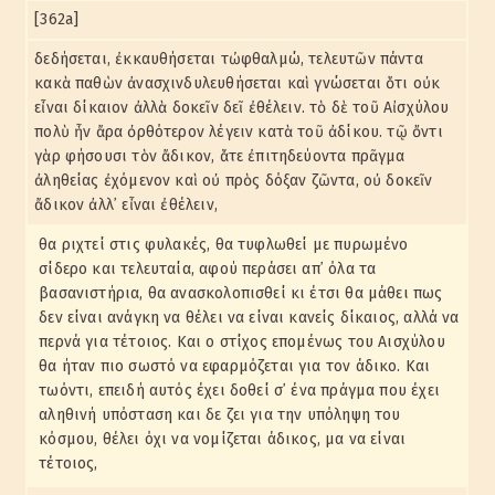
[362a]
δεδήσεται, ἐκκαυθήσεται τὠφθαλμώ, τελευτῶν πάντα
κακὰ παθὼν ἀνασχινδυλευθήσεται καὶ γνώσεται ὅτι οὐκ
εἶναι δίκαιον ἀλλὰ δοκεῖν δεῖ ἐθέλειν. τὸ δὲ τοῦ Αἰσχύλου
πολὺ ἦν ἄρα ὀρθότερον λέγειν κατὰ τοῦ ἀδίκου. τῷ ὄντι
γὰρ φήσουσι τὸν ἄδικον, ἅτε ἐπιτηδεύοντα πρᾶγμα
ἀληθείας ἐχόμενον καὶ οὐ πρὸς δόξαν ζῶντα, οὐ δοκεῖν
ἄδικον ἀλλ᾽ εἶναι ἐθέλειν,
θα ριχτεί στις φυλακές, θα τυφλωθεί με πυρωμένο
σίδερο και τελευταία, αφού περάσει απ᾽ όλα τα
βασανιστήρια, θα ανασκολοπισθεί κι έτσι θα μάθει πως
δεν είναι ανάγκη να θέλει να είναι κανείς δίκαιος, αλλά να
περνά για τέτοιος. Και ο στίχος επομένως του Αισχύλου
θα ήταν πιο σωστό να εφαρμόζεται για τον άδικο. Και
τωόντι, επειδή αυτός έχει δοθεί σ᾽ ένα πράγμα που έχει
αληθινή υπόσταση και δε ζει για την υπόληψη του
κόσμου, θέλει όχι να νομίζεται άδικος, μα να είναι
τέτοιος,