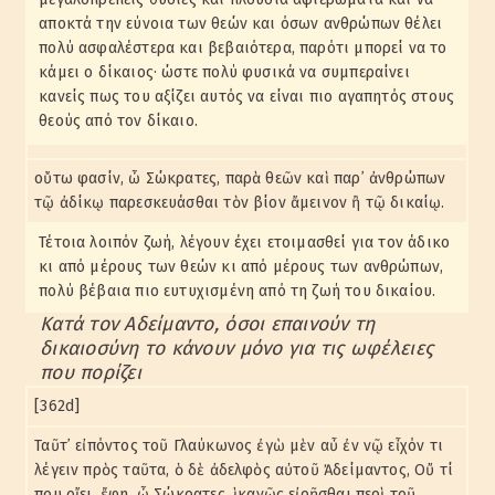
αποκτά την εύνοια των θεών και όσων ανθρώπων θέλει
πολύ ασφαλέστερα και βεβαιότερα, παρότι μπορεί να το
κάμει ο δίκαιος· ώστε πολύ φυσικά να συμπεραίνει
κανείς πως του αξίζει αυτός να είναι πιο αγαπητός στους
θεούς από τον δίκαιο.
οὕτω φασίν, ὦ Σώκρατες, παρὰ θεῶν καὶ παρ᾽ ἀνθρώπων
τῷ ἀδίκῳ παρεσκευάσθαι τὸν βίον ἄμεινον ἢ τῷ δικαίῳ.
Τέτοια λοιπόν ζωή, λέγουν έχει ετοιμασθεί για τον άδικο
κι από μέρους των θεών κι από μέρους των ανθρώπων,
πολύ βέβαια πιο ευτυχισμένη από τη ζωή του δικαίου.
Κατά τον Αδείμαντο, όσοι επαινούν τη
δικαιοσύνη το κάνουν μόνο για τις ωφέλειες
που πορίζει
[362d]
Ταῦτ᾽ εἰπόντος τοῦ Γλαύκωνος ἐγὼ μὲν αὖ ἐν νῷ εἶχόν τι
λέγειν πρὸς ταῦτα, ὁ δὲ ἀδελφὸς αὐτοῦ Ἀδείμαντος, Οὔ τί
που οἴει, ἔφη, ὦ Σώκρατες, ἱκανῶς εἰρῆσθαι περὶ τοῦ