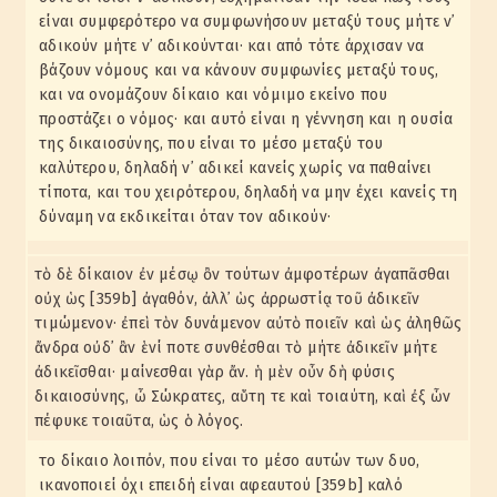
είναι συμφερότερο να συμφωνήσουν μεταξύ τους μήτε ν᾽
αδικούν μήτε ν᾽ αδικούνται· και από τότε άρχισαν να
βάζουν νόμους και να κάνουν συμφωνίες μεταξύ τους,
και να ονομάζουν δίκαιο και νόμιμο εκείνο που
προστάζει ο νόμος· και αυτό είναι η γέννηση και η ουσία
της δικαιοσύνης, που είναι το μέσο μεταξύ του
καλύτερου, δηλαδή ν᾽ αδικεί κανείς χωρίς να παθαίνει
τίποτα, και του χειρότερου, δηλαδή να μην έχει κανείς τη
δύναμη να εκδικείται όταν τον αδικούν·
τὸ δὲ δίκαιον ἐν μέσῳ ὂν τούτων ἀμφοτέρων ἀγαπᾶσθαι
οὐχ ὡς [359b] ἀγαθόν, ἀλλ᾽ ὡς ἀρρωστίᾳ τοῦ ἀδικεῖν
τιμώμενον· ἐπεὶ τὸν δυνάμενον αὐτὸ ποιεῖν καὶ ὡς ἀληθῶς
ἄνδρα οὐδ᾽ ἂν ἑνί ποτε συνθέσθαι τὸ μήτε ἀδικεῖν μήτε
ἀδικεῖσθαι· μαίνεσθαι γὰρ ἄν. ἡ μὲν οὖν δὴ φύσις
δικαιοσύνης, ὦ Σώκρατες, αὕτη τε καὶ τοιαύτη, καὶ ἐξ ὧν
πέφυκε τοιαῦτα, ὡς ὁ λόγος.
το δίκαιο λοιπόν, που είναι το μέσο αυτών των δυο,
ικανοποιεί όχι επειδή είναι αφεαυτού [359b] καλό