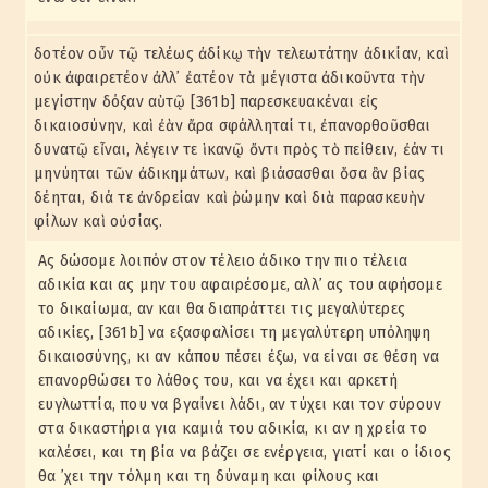
δοτέον οὖν τῷ τελέως ἀδίκῳ τὴν τελεωτάτην ἀδικίαν, καὶ
οὐκ ἀφαιρετέον ἀλλ᾽ ἐατέον τὰ μέγιστα ἀδικοῦντα τὴν
μεγίστην δόξαν αὑτῷ [361b] παρεσκευακέναι εἰς
δικαιοσύνην, καὶ ἐὰν ἄρα σφάλληταί τι, ἐπανορθοῦσθαι
δυνατῷ εἶναι, λέγειν τε ἱκανῷ ὄντι πρὸς τὸ πείθειν, ἐάν τι
μηνύηται τῶν ἀδικημάτων, καὶ βιάσασθαι ὅσα ἂν βίας
δέηται, διά τε ἀνδρείαν καὶ ῥώμην καὶ διὰ παρασκευὴν
φίλων καὶ οὐσίας.
Ας δώσομε λοιπόν στον τέλειο άδικο την πιο τέλεια
αδικία και ας μην του αφαιρέσομε, αλλ᾽ ας του αφήσομε
το δικαίωμα, αν και θα διαπράττει τις μεγαλύτερες
αδικίες, [361b] να εξασφαλίσει τη μεγαλύτερη υπόληψη
δικαιοσύνης, κι αν κάπου πέσει έξω, να είναι σε θέση να
επανορθώσει το λάθος του, και να έχει και αρκετή
ευγλωττία, που να βγαίνει λάδι, αν τύχει και τον σύρουν
στα δικαστήρια για καμιά του αδικία, κι αν η χρεία το
καλέσει, και τη βία να βάζει σε ενέργεια, γιατί και ο ίδιος
θα ᾽χει την τόλμη και τη δύναμη και φίλους και