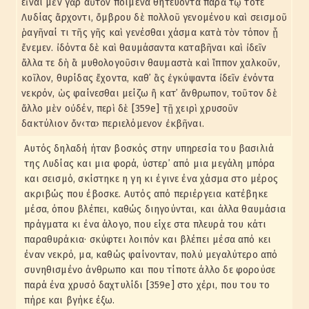
εἶναι μὲν γὰρ αὐτὸν ποιμένα θητεύοντα παρὰ τῷ τότε
Λυδίας ἄρχοντι, ὄμβρου δὲ πολλοῦ γενομένου καὶ σεισμοῦ
ῥαγῆναί τι τῆς γῆς καὶ γενέσθαι χάσμα κατὰ τὸν τόπον ᾗ
ἔνεμεν. ἰδόντα δὲ καὶ θαυμάσαντα καταβῆναι καὶ ἰδεῖν
ἄλλα τε δὴ ἃ μυθολογοῦσιν θαυμαστὰ καὶ ἵππον χαλκοῦν,
κοῖλον, θυρίδας ἔχοντα, καθ᾽ ἃς ἐγκύψαντα ἰδεῖν ἐνόντα
νεκρόν, ὡς φαίνεσθαι μείζω ἢ κατ᾽ ἄνθρωπον, τοῦτον δὲ
ἄλλο μὲν οὐδέν, περὶ δὲ [359e] τῇ χειρὶ χρυσοῦν
δακτύλιον ὄν‹τα› περιελόμενον ἐκβῆναι.
Αυτός δηλαδή ήταν βοσκός στην υπηρεσία του βασιλιά
της Λυδίας και μια φορά, ύστερ᾽ από μια μεγάλη μπόρα
και σεισμό, σκίστηκε η γη κι έγινε ένα χάσμα στο μέρος
ακριβώς που έβοσκε. Αυτός από περιέργεια κατέβηκε
μέσα, όπου βλέπει, καθώς διηγούνται, και άλλα θαυμάσια
πράγματα κι ένα άλογο, που είχε στα πλευρά του κάτι
παραθυράκια· σκύφτει λοιπόν και βλέπει μέσα από κει
έναν νεκρό, μα, καθώς φαίνονταν, πολύ μεγαλύτερο από
συνηθισμένο άνθρωπο και που τίποτε άλλο δε φορούσε
παρά ένα χρυσό δαχτυλίδι [359e] στο χέρι, που του το
πήρε και βγήκε έξω.