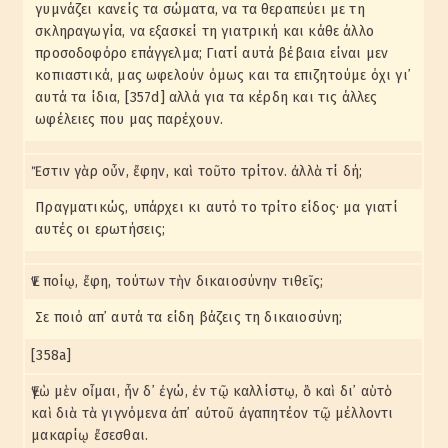
γυμνάζει κανείς τα σώματα, να τα θεραπεύει με τη
σκληραγωγία, να εξασκεί τη γιατρική και κάθε άλλο
προσοδοφόρο επάγγελμα; Γιατί αυτά βέβαια είναι μεν
κοπιαστικά, μας ωφελούν όμως και τα επιζητούμε όχι γι᾽
αυτά τα ίδια, [357d] αλλά για τα κέρδη και τις άλλες
ωφέλειες που μας παρέχουν.
Ἔστιν γὰρ οὖν, ἔφην, καὶ τοῦτο τρίτον. ἀλλὰ τί δή;
Πραγματικώς, υπάρχει κι αυτό το τρίτο είδος· μα γιατί
αυτές οι ερωτήσεις;
Ἐν ποίῳ, ἔφη, τούτων τὴν δικαιοσύνην τιθεῖς;
Σε ποιό απ᾽ αυτά τα είδη βάζεις τη δικαιοσύνη;
[358a]
Ἐγὼ μὲν οἶμαι, ἦν δ᾽ ἐγώ, ἐν τῷ καλλίστῳ, ὃ καὶ δι᾽ αὑτὸ
καὶ διὰ τὰ γιγνόμενα ἀπ᾽ αὐτοῦ ἀγαπητέον τῷ μέλλοντι
μακαρίῳ ἔσεσθαι.