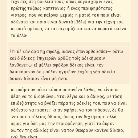
τεχνίτες στη δουλειά τους· όπως λόγου χάριν ένας
πρώτης τάξεως καπετάνιος ή ένας περιφημότατος
γιατρός, που να παίρνει μεμιάς η ματιά του ποιά είναι
αδύνατα και ποιά είναι δυνατά [361a] για την τέχνη του,
κι αυτά αμέσως να τα επιχειρίζεται και να παρατά εκείνα
τα άλλα·
ἔτι δὲ ἐὰν ἄρα πῃ σφαλῇ, ἱκανὸς ἐπανορθοῦσθαι— οὕτω
καὶ ὁ ἄδικος ἐπιχειρῶν ὀρθῶς τοῖς ἀδικήμασιν
λανθανέτω, εἰ μέλλει σφόδρα ἄδικος εἶναι. τὸν
ἁλισκόμενον δὲ φαῦλον ἡγητέον· ἐσχάτη γὰρ ἀδικία
δοκεῖν δίκαιον εἶναι μὴ ὄντα.
κι ακόμα αν πέσει κάπου σε κανένα λάθος, να είναι σε
θέση να το διορθώνει. Έτσι λέγω και ο άδικος, με τόση
επιδεξιότητα να βγάζει πέρα τις αδικίες του, που να είναι
αδύνατο να πιαστεί· κι αν αφήσει να τον πιάσουν, δε θα
᾽ναι πια ο τέλειος άδικος, όπως τον δεχτήκαμε, αλλά
άξιος για όλη μας την περιφρόνηση, γιατί το άκρον
άωτον της αδικίας είναι να τον θεωρούν κανένα δίκαιο,
ενώ δεν είναι.