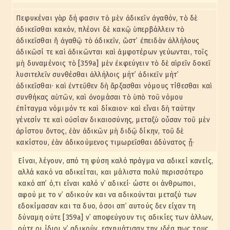
Πεφυκέναι γὰρ δή φασιν τὸ μὲν ἀδικεῖν ἀγαθόν, τὸ δὲ
ἀδικεῖσθαι κακόν, πλέονι δὲ κακῷ ὑπερβάλλειν τὸ
ἀδικεῖσθαι ἢ ἀγαθῷ τὸ ἀδικεῖν, ὥστ᾽ ἐπειδὰν ἀλλήλους
ἀδικῶσί τε καὶ ἀδικῶνται καὶ ἀμφοτέρων γεύωνται, τοῖς
μὴ δυναμένοις τὸ [359a] μὲν ἐκφεύγειν τὸ δὲ αἱρεῖν δοκεῖ
λυσιτελεῖν συνθέσθαι ἀλλήλοις μήτ᾽ ἀδικεῖν μήτ᾽
ἀδικεῖσθαι· καὶ ἐντεῦθεν δὴ ἄρξασθαι νόμους τίθεσθαι καὶ
συνθήκας αὑτῶν, καὶ ὀνομάσαι τὸ ὑπὸ τοῦ νόμου
ἐπίταγμα νόμιμόν τε καὶ δίκαιον· καὶ εἶναι δὴ ταύτην
γένεσίν τε καὶ οὐσίαν δικαιοσύνης, μεταξὺ οὖσαν τοῦ μὲν
ἀρίστου ὄντος, ἐὰν ἀδικῶν μὴ διδῷ δίκην, τοῦ δὲ
κακίστου, ἐὰν ἀδικούμενος τιμωρεῖσθαι ἀδύνατος ᾖ·
Είναι, λέγουν, από τη φύση καλό πράγμα να αδικεί κανείς,
αλλά κακό να αδικείται, και μάλιστα πολύ περισσότερο
κακό απ᾽ ό,τι είναι καλό ν᾽ αδικεί· ώστε οι άνθρωποι,
αφού με το ν᾽ αδικούν και να αδικούνται μεταξύ των
εδοκίμασαν και τα δυο, όσοι απ᾽ αυτούς δεν είχαν τη
δύναμη ούτε [359a] ν᾽ αποφεύγουν τις αδικίες των άλλων,
ούτε οι ίδιοι ν᾽ αδικούν, εσχημάτισαν την ιδέα πως τους