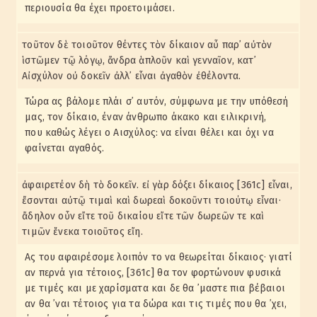
περιουσία θα έχει προετοιμάσει.
τοῦτον δὲ τοιοῦτον θέντες τὸν δίκαιον αὖ παρ᾽ αὐτὸν
ἱστῶμεν τῷ λόγῳ, ἄνδρα ἁπλοῦν καὶ γενναῖον, κατ᾽
Αἰσχύλον οὐ δοκεῖν ἀλλ᾽ εἶναι ἀγαθὸν ἐθέλοντα.
Τώρα ας βάλομε πλάι σ᾽ αυτόν, σύμφωνα με την υπόθεσή
μας, τον δίκαιο, έναν άνθρωπο άκακο και ειλικρινή,
που καθώς λέγει ο Αισχύλος: να είναι θέλει και όχι να
φαίνεται αγαθός.
ἀφαιρετέον δὴ τὸ δοκεῖν. εἰ γὰρ δόξει δίκαιος [361c] εἶναι,
ἔσονται αὐτῷ τιμαὶ καὶ δωρεαὶ δοκοῦντι τοιούτῳ εἶναι·
ἄδηλον οὖν εἴτε τοῦ δικαίου εἴτε τῶν δωρεῶν τε καὶ
τιμῶν ἕνεκα τοιοῦτος εἴη.
Ας του αφαιρέσομε λοιπόν το να θεωρείται δίκαιος· γιατί
αν περνά για τέτοιος, [361c] θα τον φορτώνουν φυσικά
με τιμές και με χαρίσματα και δε θα ᾽μαστε πια βέβαιοι
αν θα ᾽ναι τέτοιος για τα δώρα και τις τιμές που θα ᾽χει,