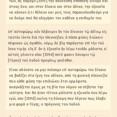
των, ας κάμομε [359c] την ακόλουθη υπόθεση: δίνομε και
στους δυο, και στον δίκαιο και στον άδικο, την εξουσία
να κάνουν ό,τι θέλουν και μεις τους παρακολουθούμε για
να δούμε πού θα οδηγήσει τον καθένα η επιθυμία του.
ἐπ᾽ αὐτοφώρῳ οὖν λάβοιμεν ἂν τὸν δίκαιον τῷ ἀδίκῳ εἰς
ταὐτὸν ἰόντα διὰ τὴν πλεονεξίαν, ὃ πᾶσα φύσις διώκειν
πέφυκεν ὡς ἀγαθόν, νόμῳ δὲ βίᾳ παράγεται ἐπὶ τὴν τοῦ
ἴσου τιμήν. εἴη δ᾽ ἂν ἡ ἐξουσία ἣν λέγω τοιάδε μάλιστα, εἰ
αὐτοῖς γένοιτο οἵαν [359d] ποτέ φασιν δύναμιν τῷ
[Γύγου] τοῦ Λυδοῦ προγόνῳ γενέσθαι.
Είναι αδύνατο να μην πιάσομε επ᾽ αυτοφώρω τον δίκαιο
να βαδίζει στα ίχνη του αδίκου, από τη φυσική πλεονεξία
που κάθε φύση την επιδιώκει έτσι ορμέφυτα,
αναγκάζεται όμως με τη βία του νόμου να σέβεται την
ισότητα. Και θα ήταν τέτοια μάλιστα η εξουσία που λέγω
εγώ, σαν [359d] εκείνη τη δύναμη που λέγουν πως έλαβε
μια φορά o Γύγης, ο πρόγονος του Λυδού.