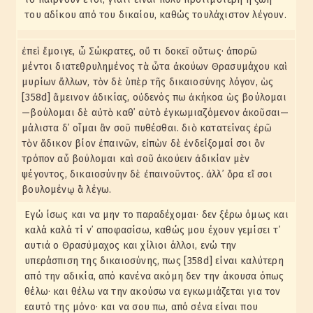
του αδίκου από του δικαίου, καθώς τουλάχιστον λέγουν.
ἐπεὶ ἔμοιγε, ὦ Σώκρατες, οὔ τι δοκεῖ οὕτως· ἀπορῶ
μέντοι διατεθρυλημένος τὰ ὦτα ἀκούων Θρασυμάχου καὶ
μυρίων ἄλλων, τὸν δὲ ὑπὲρ τῆς δικαιοσύνης λόγον, ὡς
[358d] ἄμεινον ἀδικίας, οὐδενός πω ἀκήκοα ὡς βούλομαι
—βούλομαι δὲ αὐτὸ καθ᾽ αὑτὸ ἐγκωμιαζόμενον ἀκοῦσαι—
μάλιστα δ᾽ οἶμαι ἂν σοῦ πυθέσθαι. διὸ κατατείνας ἐρῶ
τὸν ἄδικον βίον ἐπαινῶν, εἰπὼν δὲ ἐνδείξομαί σοι ὃν
τρόπον αὖ βούλομαι καὶ σοῦ ἀκούειν ἀδικίαν μὲν
ψέγοντος, δικαιοσύνην δὲ ἐπαινοῦντος. ἀλλ᾽ ὅρα εἴ σοι
βουλομένῳ ἃ λέγω.
Εγώ ίσως και να μην το παραδέχομαι· δεν ξέρω όμως και
καλά καλά τί ν᾽ αποφασίσω, καθώς μου έχουν γεμίσει τ᾽
αυτιά ο Θρασύμαχος και χίλιοι άλλοι, ενώ την
υπεράσπιση της δικαιοσύνης, πως [358d] είναι καλύτερη
από την αδικία, από κανένα ακόμη δεν την άκουσα όπως
θέλω· και θέλω να την ακούσω να εγκωμιάζεται για τον
εαυτό της μόνο· και να σου πω, από σένα είναι που