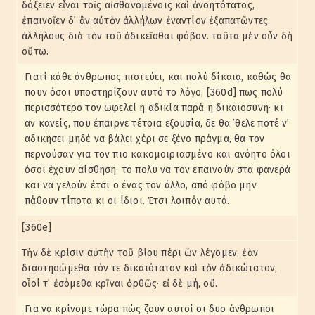
δόξειεν εἶναι τοῖς αἰσθανομένοις καὶ ἀνοητότατος,
ἐπαινοῖεν δ᾽ ἂν αὐτὸν ἀλλήλων ἐναντίον ἐξαπατῶντες
ἀλλήλους διὰ τὸν τοῦ ἀδικεῖσθαι φόβον. ταῦτα μὲν οὖν δὴ
οὕτω.
Γιατί κάθε άνθρωπος πιστεύει, και πολύ δίκαια, καθώς θα
πουν όσοι υποστηρίζουν αυτό το λόγο, [360d] πως πολύ
περισσότερο τον ωφελεί η αδικία παρά η δικαιοσύνη· κι
αν κανείς, που έπαιρνε τέτοια εξουσία, δε θα ᾽θελε ποτέ ν᾽
αδικήσει μηδέ να βάλει χέρι σε ξένο πράγμα, θα τον
περνούσαν για τον πιο κακομοιριασμένο και ανόητο όλοι
όσοι έχουν αίσθηση· το πολύ να τον επαινούν στα φανερά
και να γελούν έτσι ο ένας τον άλλο, από φόβο μην
πάθουν τίποτα κι οι ίδιοι. Έτσι λοιπόν αυτά.
[360e]
Τὴν δὲ κρίσιν αὐτὴν τοῦ βίου πέρι ὧν λέγομεν, ἐὰν
διαστησώμεθα τόν τε δικαιότατον καὶ τὸν ἀδικώτατον,
οἷοί τ᾽ ἐσόμεθα κρῖναι ὀρθῶς· εἰ δὲ μή, οὔ.
Για να κρίνομε τώρα πώς ζουν αυτοί οι δυο άνθρωποι