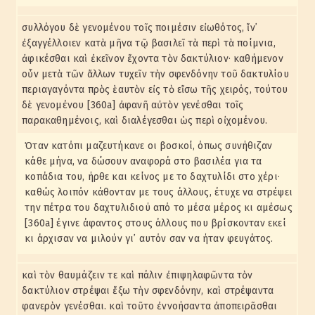
συλλόγου δὲ γενομένου τοῖς ποιμέσιν εἰωθότος, ἵν᾽
ἐξαγγέλλοιεν κατὰ μῆνα τῷ βασιλεῖ τὰ περὶ τὰ ποίμνια,
ἀφικέσθαι καὶ ἐκεῖνον ἔχοντα τὸν δακτύλιον· καθήμενον
οὖν μετὰ τῶν ἄλλων τυχεῖν τὴν σφενδόνην τοῦ δακτυλίου
περιαγαγόντα πρὸς ἑαυτὸν εἰς τὸ εἴσω τῆς χειρός, τούτου
δὲ γενομένου [360a] ἀφανῆ αὐτὸν γενέσθαι τοῖς
παρακαθημένοις, καὶ διαλέγεσθαι ὡς περὶ οἰχομένου.
Όταν κατόπι μαζευτήκανε οι βοσκοί, όπως συνήθιζαν
κάθε μήνα, να δώσουν αναφορά στο βασιλέα για τα
κοπάδια του, ήρθε και κείνος με το δαχτυλίδι στο χέρι·
καθώς λοιπόν κάθονταν με τους άλλους, έτυχε να στρέψει
την πέτρα του δαχτυλιδιού από το μέσα μέρος κι αμέσως
[360a] έγινε άφαντος στους άλλους που βρίσκονταν εκεί
κι άρχισαν να μιλούν γι᾽ αυτόν σαν να ήταν φευγάτος.
καὶ τὸν θαυμάζειν τε καὶ πάλιν ἐπιψηλαφῶντα τὸν
δακτύλιον στρέψαι ἔξω τὴν σφενδόνην, καὶ στρέψαντα
φανερὸν γενέσθαι. καὶ τοῦτο ἐννοήσαντα ἀποπειρᾶσθαι