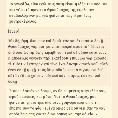
Το γνωρίζω, είπα εγώ, πως αυτή είναι η ιδέα του κόσμου
και γι᾽ αυτό πριν κι ο Θρασύμαχος της έψαλε τον
αναβαλλόμενο· μα εγώ φαίνεται πως είμαι ένας
χοντροκέφαλος.
[358b]
Ἴθι δή, ἔφη, ἄκουσον καὶ ἐμοῦ, ἐάν σοι ἔτι ταὐτὰ δοκῇ.
Θρασύμαχος γάρ μοι φαίνεται πρῳαίτερον τοῦ δέοντος
ὑπὸ σοῦ ὥσπερ ὄφις κηληθῆναι, ἐμοὶ δὲ οὔπω κατὰ νοῦν
ἡ ἀπόδειξις γέγονεν περὶ ἑκατέρου· ἐπιθυμῶ γὰρ ἀκοῦσαι
τί τ᾽ ἔστιν ἑκάτερον καὶ τίνα ἔχει δύναμιν αὐτὸ καθ᾽ αὑτὸ
ἐνὸν ἐν τῇ ψυχῇ, τοὺς δὲ μισθοὺς καὶ τὰ γιγνόμενα ἀπ᾽
αὐτῶν ἐᾶσαι χαίρειν. οὑτωσὶ οὖν ποιήσω, ἐὰν καὶ σοὶ
δοκῇ·
Στάσου λοιπόν να δούμε, αν θα επιμένεις στην ιδέα σου,
αφού ακούσεις και μένα. Γιατί ο Θρασύμαχος, μου
φαίνεται, γητεύτηκε από σένα γρηγορότερα απ᾽ ό,τι
έπρεπε, σαν το φίδι· εμένα όμως δε μου γέμισαν το νου
αποδείξεις σας για τη δικαιοσύνη και την αδικία· κι