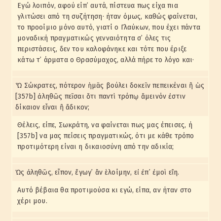
Εγώ λοιπόν, αφού είπ᾽ αυτά, πίστευα πως είχα πια
γλιτώσει από τη συζήτηση· ήταν όμως, καθώς φαίνεται,
το προοίμιο μόνο αυτό, γιατί ο Γλαύκων, που έχει πάντα
μοναδική πραγματικώς γενναιότητα σ᾽ όλες τις
περιστάσεις, δεν του καλοφάνηκε και τότε που έριξε
κάτω τ᾽ άρματα ο Θρασύμαχος, αλλά πήρε το λόγο και·
Ὦ Σώκρατες, πότερον ἡμᾶς βούλει δοκεῖν πεπεικέναι ἢ ὡς
[357b] ἀληθῶς πεῖσαι ὅτι παντὶ τρόπῳ ἄμεινόν ἐστιν
δίκαιον εἶναι ἢ ἄδικον;
Θέλεις, είπε, Σωκράτη, να φαίνεται πως μας έπεισες, ή
[357b] να μας πείσεις πραγματικώς, ότι με κάθε τρόπο
προτιμότερη είναι η δικαιοσύνη από την αδικία;
Ὡς ἀληθῶς, εἶπον, ἔγωγ᾽ ἂν ἑλοίμην, εἰ ἐπ᾽ ἐμοὶ εἴη.
Αυτό βέβαια θα προτιμούσα κι εγώ, είπα, αν ήταν στο
χέρι μου.