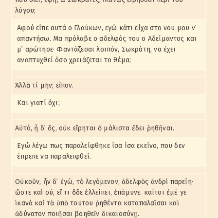
λόγου;
Αφού είπε αυτά ο Γλαύκων, εγώ κάτι είχα στο νου μου ν᾽
απαντήσω. Μα πρόλαβε ο αδελφός του ο Αδείμαντος και
μ᾽ αρώτησε· Φαντάζεσαι λοιπόν, Σωκράτη, να έχει
αναπτυχθεί όσο χρειάζεται το θέμα;
Ἀλλὰ τί μήν; εἶπον.
Και γιατί όχι;
Αὐτό, ἦ δ᾽ ὅς, οὐκ εἴρηται ὃ μάλιστα ἔδει ῥηθῆναι.
Εγώ λέγω πως παραλείφθηκε ίσα ίσα εκείνο, που δεν
έπρεπε να παραλειφθεί.
Οὐκοῦν, ἦν δ᾽ ἐγώ, τὸ λεγόμενον, ἀδελφὸς ἀνδρὶ παρείη·
ὥστε καὶ σύ, εἴ τι ὅδε ἐλλείπει, ἐπάμυνε. καίτοι ἐμέ γε
ἱκανὰ καὶ τὰ ὑπὸ τούτου ῥηθέντα καταπαλαῖσαι καὶ
ἀδύνατον ποιῆσαι βοηθεῖν δικαιοσύνῃ.