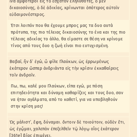
ἵνα ἀμφότεροι εἰς τὸ ἔσχατον ἐληλυθότες, ὁ μὲν
δικαιοσύνης, ὁ δὲ ἀδικίας, κρίνωνται ὁπότερος αὐτοῖν
εὐδαιμονέστερος.
Έτσι λοιπόν που θα έχουμε μπρος μας τα δυο αυτά
πρότυπα, της πιο τέλειας δικαιοσύνης το ένα και της πιο
τέλειας αδικίας το άλλο, θα είμαστε σε θέση να κρίνομε
τίνος από τους δυο η ζωή είναι πιο ευτυχισμένη.
Βαβαῖ, ἦν δ᾽ ἐγώ, ὦ φίλε Γλαύκων, ὡς ἐρρωμένως
ἑκάτερον ὥσπερ ἀνδριάντα εἰς τὴν κρίσιν ἐκκαθαίρεις
τοῖν ἀνδροῖν.
Πω, πω, καλέ μου Γλαύκων, είπα εγώ, με πόση
επιτηδειότητα και δύναμη καθαρίζεις και τους δυο, σαν
να ήταν αγάλματα, από το καθετί, για να υποβληθούν
στην κρίση μας!
Ὡς μάλιστ᾽, ἔφη, δύναμαι. ὄντοιν δὲ τοιούτοιν, οὐδὲν ἔτι,
ὡς ἐγᾦμαι, χαλεπὸν ἐπεξελθεῖν τῷ λόγῳ οἷος ἑκάτερον
[361e] βίος ἐπιμένει.