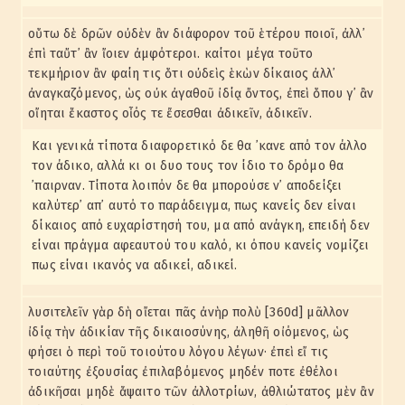
οὕτω δὲ δρῶν οὐδὲν ἂν διάφορον τοῦ ἑτέρου ποιοῖ, ἀλλ᾽
ἐπὶ ταὔτ᾽ ἂν ἴοιεν ἀμφότεροι. καίτοι μέγα τοῦτο
τεκμήριον ἂν φαίη τις ὅτι οὐδεὶς ἑκὼν δίκαιος ἀλλ᾽
ἀναγκαζόμενος, ὡς οὐκ ἀγαθοῦ ἰδίᾳ ὄντος, ἐπεὶ ὅπου γ᾽ ἂν
οἴηται ἕκαστος οἷός τε ἔσεσθαι ἀδικεῖν, ἀδικεῖν.
Και γενικά τίποτα διαφορετικό δε θα ᾽κανε από τον άλλο
τον άδικο, αλλά κι οι δυο τους τον ίδιο το δρόμο θα
᾽παιρναν. Τίποτα λοιπόν δε θα μπορούσε ν᾽ αποδείξει
καλύτερ᾽ απ᾽ αυτό το παράδειγμα, πως κανείς δεν είναι
δίκαιος από ευχαρίστησή του, μα από ανάγκη, επειδή δεν
είναι πράγμα αφεαυτού του καλό, κι όπου κανείς νομίζει
πως είναι ικανός να αδικεί, αδικεί.
λυσιτελεῖν γὰρ δὴ οἴεται πᾶς ἀνὴρ πολὺ [360d] μᾶλλον
ἰδίᾳ τὴν ἀδικίαν τῆς δικαιοσύνης, ἀληθῆ οἰόμενος, ὡς
φήσει ὁ περὶ τοῦ τοιούτου λόγου λέγων· ἐπεὶ εἴ τις
τοιαύτης ἐξουσίας ἐπιλαβόμενος μηδέν ποτε ἐθέλοι
ἀδικῆσαι μηδὲ ἅψαιτο τῶν ἀλλοτρίων, ἀθλιώτατος μὲν ἂν