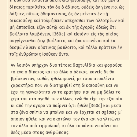
εἰ οὖν δύο τοιούτω δακτυλίω γενοίσθην, καὶ τὸν μὲν ὁ
δίκαιος περιθεῖτο, τὸν δὲ ὁ ἄδικος, οὐδεὶς ἂν γένοιτο, ὡς
δόξειεν, οὕτως ἀδαμάντινος, ὃς ἂν μείνειεν ἐν τῇ
δικαιοσύνῃ καὶ τολμήσειεν ἀπέχεσθαι τῶν ἀλλοτρίων καὶ
μὴ ἅπτεσθαι, ἐξὸν αὐτῷ καὶ ἐκ τῆς ἀγορᾶς ἀδεῶς ὅτι
βούλοιτο λαμβάνειν, [360c] καὶ εἰσιόντι εἰς τὰς οἰκίας
συγγίγνεσθαι ὅτῳ βούλοιτο, καὶ ἀποκτεινύναι καὶ ἐκ
δεσμῶν λύειν οὕστινας βούλοιτο, καὶ τἆλλα πράττειν ἐν
τοῖς ἀνθρώποις ἰσόθεον ὄντα.
Αν λοιπόν υπήρχαν δυο τέτοια δαχτυλίδια και φορούσε
το ένα ο δίκαιος και το άλλο ο άδικος, κανείς δε θα
βρίσκονταν, καθώς ήθελε φανεί, με τόσο ατσαλένιο
χαρακτήρα, που να διατηρηθεί στη δικαιοσύνη και να
έχει τη γενναιότητα να το κρατήσει και να μη βάλει το
χέρι του στα αγαθά των άλλων, ενώ θα είχε την εξουσία
κι από την αγορά να παίρνει ό,τι ήθελε [360c] και μέσα
στα ξένα σπίτια να μπαίνει και να έρχεται σε σχέσεις μ᾽
όποιον ήθελε, και να σκοτώνει τον ένα και να γλιτώνει
τον άλλο από τη φυλακή, κι όλα τα πάντα να κάνει σα
θεός μέσα στους ανθρώπους.