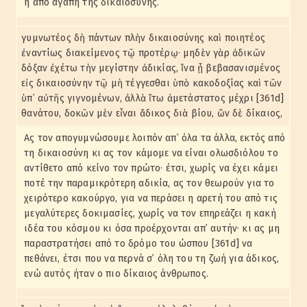
ή από αγάπη της δικαιοσύνης.
γυμνωτέος δὴ πάντων πλὴν δικαιοσύνης καὶ ποιητέος
ἐναντίως διακείμενος τῷ προτέρῳ· μηδὲν γὰρ ἀδικῶν
δόξαν ἐχέτω τὴν μεγίστην ἀδικίας, ἵνα ᾖ βεβασανισμένος
εἰς δικαιοσύνην τῷ μὴ τέγγεσθαι ὑπὸ κακοδοξίας καὶ τῶν
ὑπ᾽ αὐτῆς γιγνομένων, ἀλλὰ ἴτω ἀμετάστατος μέχρι [361d]
θανάτου, δοκῶν μὲν εἶναι ἄδικος διὰ βίου, ὢν δὲ δίκαιος,
Ας τον απογυμνώσουμε λοιπόν απ᾽ όλα τα άλλα, εκτός από
τη δικαιοσύνη κι ας τον κάμομε να είναι ολωσδιόλου το
αντίθετο από κείνο τον πρώτο· έτσι, χωρίς να έχει κάμει
ποτέ την παραμικρότερη αδικία, ας τον θεωρούν για το
χειρότερο κακούργο, για να περάσει η αρετή του από τις
μεγαλύτερες δοκιμασίες, χωρίς να τον επηρεάζει η κακή
ιδέα του κόσμου κι όσα προέρχονται απ᾽ αυτήν· κι ας μη
παραστρατήσει από το δρόμο του ώσπου [361d] να
πεθάνει, έτσι που να περνά σ᾽ όλη του τη ζωή για άδικος,
ενώ αυτός ήταν ο πιο δίκαιος άνθρωπος.