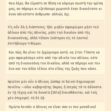
που λέμε, θα είμαστε σε θέση να κάμομε σωστή την κρίση
μας, αν πάρομε κι εξετάσομε χωριστά έναν δικαιότατο κι
έναν αδικότατο άνθρωπο· αλλιώς όχι.
τίς οὖν δὴ ἡ διάστασις; ἥδε· μηδὲν ἀφαιρῶμεν μήτε τοῦ
ἀδίκου ἀπὸ τῆς ἀδικίας, μήτε τοῦ δικαίου ἀπὸ τῆς
δικαιοσύνης, ἀλλὰ τέλεον ἑκάτερον εἰς τὸ ἑαυτοῦ
ἐπιτήδευμα τιθῶμεν.
Και πώς θα γίνει το ξεχώρισμα αυτό; να, έτσι: Τίποτα να
μην αφαιρέσομε ούτε από την αδικία του αδίκου, ούτε
από τη δικαιοσύνη του δικαίου, αλλά να πάρομε και τον
ένα και τον άλλο τέλειο στο είδος της ζωής που κάνει.
πρῶτον μὲν οὖν ὁ ἄδικος ὥσπερ οἱ δεινοὶ δημιουργοὶ
ποιείτω —οἷον κυβερνήτης ἄκρος ἢ ἰατρὸς τά τε ἀδύνατα
ἐν τῇ τέχνῃ καὶ τὰ δυνατὰ [361a] διαισθάνεται, καὶ τοῖς
μὲν ἐπιχειρεῖ, τὰ δὲ ἐᾷ·
Πρώτα λοιπόν ο άδικος να είναι σαν οι πιο μοναδικοί