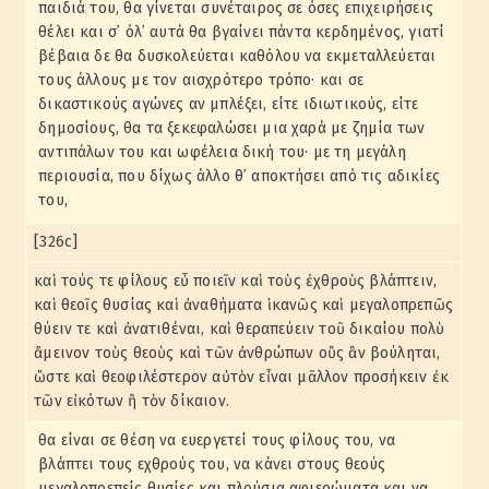
παιδιά του, θα γίνεται συνέταιρος σε όσες επιχειρήσεις
θέλει και σ᾽ όλ᾽ αυτά θα βγαίνει πάντα κερδημένος, γιατί
βέβαια δε θα δυσκολεύεται καθόλου να εκμεταλλεύεται
τους άλλους με τον αισχρότερο τρόπο· και σε
δικαστικούς αγώνες αν μπλέξει, είτε ιδιωτικούς, είτε
δημοσίους, θα τα ξεκεφαλώσει μια χαρά με ζημία των
αντιπάλων του και ωφέλεια δική του· με τη μεγάλη
περιουσία, που δίχως άλλο θ᾽ αποκτήσει από τις αδικίες
του,
[326c]
καὶ τούς τε φίλους εὖ ποιεῖν καὶ τοὺς ἐχθροὺς βλάπτειν,
καὶ θεοῖς θυσίας καὶ ἀναθήματα ἱκανῶς καὶ μεγαλοπρεπῶς
θύειν τε καὶ ἀνατιθέναι, καὶ θεραπεύειν τοῦ δικαίου πολὺ
ἄμεινον τοὺς θεοὺς καὶ τῶν ἀνθρώπων οὓς ἂν βούληται,
ὥστε καὶ θεοφιλέστερον αὐτὸν εἶναι μᾶλλον προσήκειν ἐκ
τῶν εἰκότων ἢ τὸν δίκαιον.
θα είναι σε θέση να ευεργετεί τους φίλους του, να
βλάπτει τους εχθρούς του, να κάνει στους θεούς
μεγαλοπρεπείς θυσίες και πλούσια αφιερώματα και να