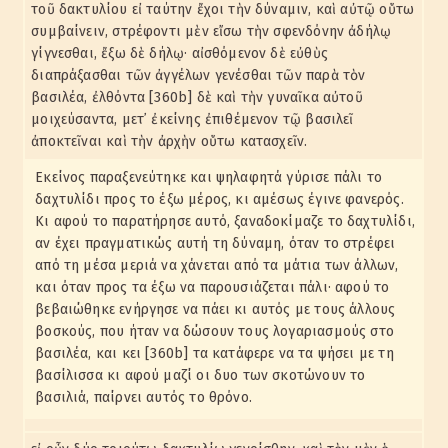
τοῦ δακτυλίου εἰ ταύτην ἔχοι τὴν δύναμιν, καὶ αὐτῷ οὕτω
συμβαίνειν, στρέφοντι μὲν εἴσω τὴν σφενδόνην ἀδήλῳ
γίγνεσθαι, ἔξω δὲ δήλῳ· αἰσθόμενον δὲ εὐθὺς
διαπράξασθαι τῶν ἀγγέλων γενέσθαι τῶν παρὰ τὸν
βασιλέα, ἐλθόντα [360b] δὲ καὶ τὴν γυναῖκα αὐτοῦ
μοιχεύσαντα, μετ᾽ ἐκείνης ἐπιθέμενον τῷ βασιλεῖ
ἀποκτεῖναι καὶ τὴν ἀρχὴν οὕτω κατασχεῖν.
Εκείνος παραξενεύτηκε και ψηλαφητά γύρισε πάλι το
δαχτυλίδι προς το έξω μέρος, κι αμέσως έγινε φανερός.
Κι αφού το παρατήρησε αυτό, ξαναδοκίμαζε το δαχτυλίδι,
αν έχει πραγματικώς αυτή τη δύναμη, όταν το στρέφει
από τη μέσα μεριά να χάνεται από τα μάτια των άλλων,
και όταν προς τα έξω να παρουσιάζεται πάλι· αφού το
βεβαιώθηκε ενήργησε να πάει κι αυτός με τους άλλους
βοσκούς, που ήταν να δώσουν τους λογαριασμούς στο
βασιλέα, και κει [360b] τα κατάφερε να τα ψήσει με τη
βασίλισσα κι αφού μαζί οι δυο των σκοτώνουν το
βασιλιά, παίρνει αυτός το θρόνο.