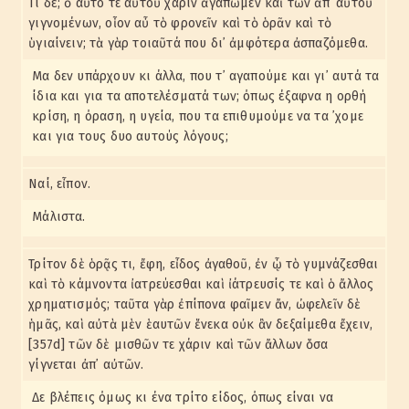
Τί δέ; ὃ αὐτό τε αὑτοῦ χάριν ἀγαπῶμεν καὶ τῶν ἀπ᾽ αὐτοῦ
γιγνομένων, οἷον αὖ τὸ φρονεῖν καὶ τὸ ὁρᾶν καὶ τὸ
ὑγιαίνειν; τὰ γὰρ τοιαῦτά που δι᾽ ἀμφότερα ἀσπαζόμεθα.
Μα δεν υπάρχουν κι άλλα, που τ᾽ αγαπούμε και γι᾽ αυτά τα
ίδια και για τα αποτελέσματά των; όπως έξαφνα η ορθή
κρίση, η όραση, η υγεία, που τα επιθυμούμε να τα ᾽χομε
και για τους δυο αυτούς λόγους;
Ναί, εἶπον.
Μάλιστα.
Τρίτον δὲ ὁρᾷς τι, ἔφη, εἶδος ἀγαθοῦ, ἐν ᾧ τὸ γυμνάζεσθαι
καὶ τὸ κάμνοντα ἰατρεύεσθαι καὶ ἰάτρευσίς τε καὶ ὁ ἄλλος
χρηματισμός; ταῦτα γὰρ ἐπίπονα φαῖμεν ἄν, ὠφελεῖν δὲ
ἡμᾶς, καὶ αὐτὰ μὲν ἑαυτῶν ἕνεκα οὐκ ἂν δεξαίμεθα ἔχειν,
[357d] τῶν δὲ μισθῶν τε χάριν καὶ τῶν ἄλλων ὅσα
γίγνεται ἀπ᾽ αὐτῶν.
Δε βλέπεις όμως κι ένα τρίτο είδος, όπως είναι να