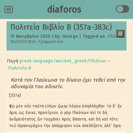
diaforos
Menu
Πολιτεία Βιβλίο Β (357a-383c)
15 Νοεμβρίου 2020
|
by: George
|
Tagged as:
Πλάτων
,
ΦΙΛΟΣΟΦΙΑ–Γραμματεία
Πίνακας Περιεχομένων
Κατά τον Γλαύκωνα το δίκαιο έχει τεθεί από την
Πηγή
greek-language/ancient_greek/Πλάτων
–
αδυναμία του αδικείν.
Πολιτεία Β
Κατά τον Αδείμαντο, όσοι επαινούν τη δικαιοσύνη το
κάνουν μόνο για τις ωφέλειες που πορίζει
Ο Σωκράτης προτείνει να εξεταστεί πώς παρουσιάζεται η
Κατά τον Γλαύκωνα το δίκαιο έχει τεθεί από την
δικαιοσύνη πρώτα μέσα στην πόλη και ύστερα μέσα στο
αδυναμία του αδικείν.
άτομο
Πώς συγκροτείται η πολιτεία από τις ανάγκες της ζωής.
[357a]
Ανάγκη φυλάκων για την περιφρούρηση και την ανάπτυξη
της πολιτείας.
Ἐγὼ μὲν οὖν ταῦτα εἰπὼν ᾤμην λόγου ἀπηλλάχθαι· τὸ δ᾽ ἦν
Μόρφωση των φυλάκων.
ἄρα, ὡς ἔοικε, προοίμιον. ὁ γὰρ Γλαύκων ἀεί τε δὴ
ἀνδρειότατος ὢν τυγχάνει πρὸς ἅπαντα, καὶ δὴ καὶ τότε
τοῦ Θρασυμάχου τὴν ἀπόρρησιν οὐκ ἀπεδέξατο, ἀλλ᾽ ἔφη·