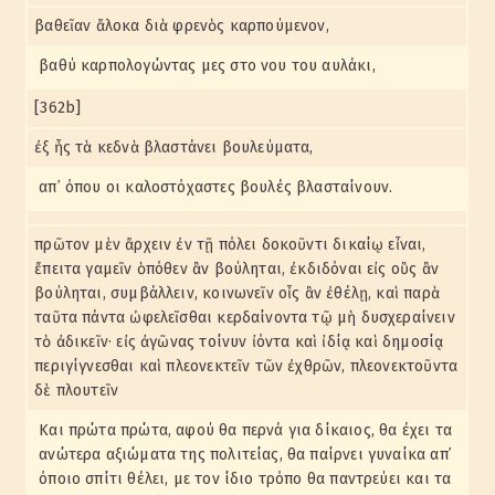
βαθεῖαν ἄλοκα διὰ φρενὸς καρπούμενον,
βαθύ καρπολογώντας μες στο νου του αυλάκι,
[362b]
ἐξ ἧς τὰ κεδνὰ βλαστάνει βουλεύματα,
απ᾽ όπου οι καλοστόχαστες βουλές βλασταίνουν.
πρῶτον μὲν ἄρχειν ἐν τῇ πόλει δοκοῦντι δικαίῳ εἶναι,
ἔπειτα γαμεῖν ὁπόθεν ἂν βούληται, ἐκδιδόναι εἰς οὓς ἂν
βούληται, συμβάλλειν, κοινωνεῖν οἷς ἂν ἐθέλῃ, καὶ παρὰ
ταῦτα πάντα ὠφελεῖσθαι κερδαίνοντα τῷ μὴ δυσχεραίνειν
τὸ ἀδικεῖν· εἰς ἀγῶνας τοίνυν ἰόντα καὶ ἰδίᾳ καὶ δημοσίᾳ
περιγίγνεσθαι καὶ πλεονεκτεῖν τῶν ἐχθρῶν, πλεονεκτοῦντα
δὲ πλουτεῖν
Και πρώτα πρώτα, αφού θα περνά για δίκαιος, θα έχει τα
ανώτερα αξιώματα της πολιτείας, θα παίρνει γυναίκα απ᾽
όποιο σπίτι θέλει, με τον ίδιο τρόπο θα παντρεύει και τα