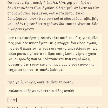
Οὐ τοίνυν, ἔφη, ποιεῖς ὃ βούλει. λέγε γάρ μοι· ἆρά σοι
δοκεῖ τοιόνδε τι εἶναι ἀγαθόν, ὃ δεξαίμεθ᾽ ἂν ἔχειν οὐ τῶν
ἀποβαινόντων ἐφιέμενοι, ἀλλ᾽ αὐτὸ αὑτοῦ ἕνεκα
ἀσπαζόμενοι, οἷον τὸ χαίρειν καὶ αἱ ἡδοναὶ ὅσαι ἀβλαβεῖς
καὶ μηδὲν εἰς τὸν ἔπειτα χρόνον διὰ ταύτας γίγνεται ἄλλο
ἢ χαίρειν ἔχοντα;
Δεν το καταφέρνεις λοιπόν τότε αυτό που θες· γιατί, έλα
πες μου: δεν παραδέχεσαι πως υπάρχει ένα είδος αγαθά,
που θα θέλαμε να τα ᾽χομε όχι για τα αποτελέσματά των,
αλλά μονάχα γι᾽ αυτά τα ίδια; όπως λόγου χάριν η χαρά
και οι ηδονές που δε βλάπτουν και που καμιά άλλη
συνέπεια δεν έχουν κατόπι, παρά μας δίνουν μόνο της
ευχαρίστηση να τις απολαβαίνομε;
Ἔμοιγε, ἦν δ᾽ ἐγώ, δοκεῖ τι εἶναι τοιοῦτον.
Μάλιστα, υπάρχει ένα τέτοιο είδος αγαθά.
[357c]