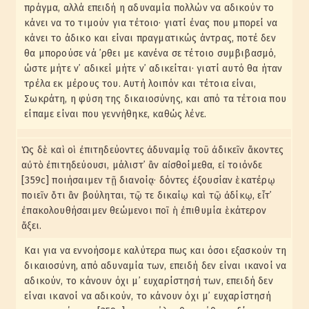
πράγμα, αλλά επειδή η αδυναμία πολλών να αδικούν το
κάνει να το τιμούν για τέτοιο· γιατί ένας που μπορεί να
κάνει το άδικο και είναι πραγματικώς άντρας, ποτέ δεν
θα μπορούσε νά ᾽ρθει με κανένα σε τέτοιο συμβιβασμό,
ώστε μήτε ν᾽ αδικεί μήτε ν᾽ αδικείται· γιατί αυτό θα ήταν
τρέλα εκ μέρους του. Αυτή λοιπόν και τέτοια είναι,
Σωκράτη, η φύση της δικαιοσύνης, και από τα τέτοια που
είπαμε είναι που γεννήθηκε, καθώς λένε.
Ὡς δὲ καὶ οἱ ἐπιτηδεύοντες ἀδυναμίᾳ τοῦ ἀδικεῖν ἄκοντες
αὐτὸ ἐπιτηδεύουσι, μάλιστ᾽ ἂν αἰσθοίμεθα, εἰ τοιόνδε
[359c] ποιήσαιμεν τῇ διανοίᾳ· δόντες ἐξουσίαν ἑκατέρῳ
ποιεῖν ὅτι ἂν βούληται, τῷ τε δικαίῳ καὶ τῷ ἀδίκῳ, εἶτ᾽
ἐπακολουθήσαιμεν θεώμενοι ποῖ ἡ ἐπιθυμία ἑκάτερον
ἄξει.
Και για να εννοήσομε καλύτερα πως και όσοι εξασκούν τη
δικαιοσύνη, από αδυναμία των, επειδή δεν είναι ικανοί να
αδικούν, το κάνουν όχι μ᾽ ευχαρίστησή των, επειδή δεν
είναι ικανοί να αδικούν, το κάνουν όχι μ᾽ ευχαρίστησή