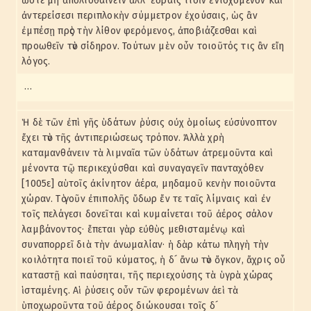
ὥστε μὴ ἀπολισθαίνειν ἀλλ´ ἕδραις τισὶν ἐνισχόμενον καὶ
ἀντερείσεσι περιπλοκὴν σύμμετρον ἐχούσαις, ὡς ἂν
ἐμπέσῃ πρὸς τὴν λίθον φερόμενος, ἀποβιάζεσθαι καὶ
προωθεῖν τὸν σίδηρον. Τούτων μὲν οὖν τοιοῦτός τις ἂν εἴη
λόγος.
…
Ἡ δὲ τῶν ἐπὶ γῆς ὑδάτων ῥύσις οὐχ ὁμοίως εὐσύνοπτον
ἔχει τὸν τῆς ἀντιπεριώσεως τρόπον. Ἀλλὰ χρὴ
καταμανθάνειν τὰ λιμναῖα τῶν ὑδάτων ἀτρεμοῦντα καὶ
μένοντα τῷ περικεχύσθαι καὶ συναγαγεῖν πανταχόθεν
[1005ε] αὑτοῖς ἀκίνητον ἀέρα, μηδαμοῦ κενὴν ποιοῦντα
χώραν. Τὸ γοῦν ἐπιπολῆς ὕδωρ ἔν τε ταῖς λίμναις καὶ ἐν
τοῖς πελάγεσι δονεῖται καὶ κυμαίνεται τοῦ ἀέρος σάλον
λαμβάνοντος· ἕπεται γὰρ εὐθὺς μεθισταμένῳ καὶ
συναπορρεῖ διὰ τὴν ἀνωμαλίαν· ἡ δὰρ κάτω πληγὴ τὴν
κοιλότητα ποιεῖ τοῦ κύματος, ἡ δ´ ἄνω τὸν ὄγκον, ἄχρις οὗ
καταστῇ καὶ παύσηται, τῆς περιεχούσης τὰ ὑγρὰ χώρας
ἱσταμένης. Αἱ ῥύσεις οὖν τῶν φερομένων ἀεὶ τὰ
ὑποχωροῦντα τοῦ ἀέρος διώκουσαι τοῖς δ´