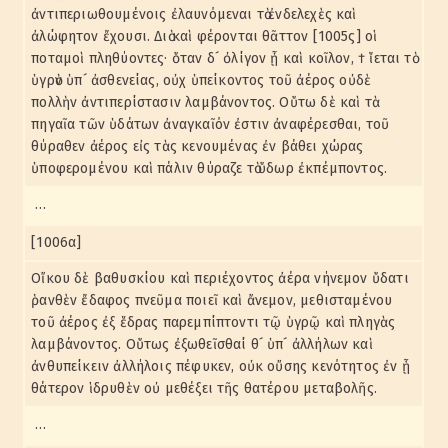
ἀντιπεριωθουμένοις ἐλαυνόμεναι τὸ ἐνδελεχὲς καὶ
ἀλώφητον ἔχουσι. Διὸ καὶ φέρονται θᾶττον [1005ς] οἱ
ποταμοὶ πληθύοντες· ὅταν δ´ ὀλίγον ᾖ καὶ κοῖλον, † ἵεται τὸ
ὑγρὸν ὑπ´ ἀσθενείας, οὐχ ὑπείκοντος τοῦ ἀέρος οὐδὲ
πολλὴν ἀντιπερίστασιν λαμβάνοντος. Οὕτω δὲ καὶ τὰ
πηγαῖα τῶν ὑδάτων ἀναγκαῖόν ἐστιν ἀναφέρεσθαι, τοῦ
θύραθεν ἀέρος εἰς τὰς κενουμένας ἐν βάθει χώρας
ὑποφερομένου καὶ πάλιν θύραζε τὸ ὕδωρ ἐκπέμποντος.
…
[1006α]
Οἴκου δὲ βαθυσκίου καὶ περιέχοντος ἀέρα νήνεμον ὕδατι
ῥανθὲν ἔδαφος πνεῦμα ποιεῖ καὶ ἄνεμον, μεθισταμένου
τοῦ ἀέρος ἐξ ἕδρας παρεμπίπτοντι τῷ ὑγρῷ καὶ πληγὰς
λαμβάνοντος. Οὕτως ἐξωθεῖσθαί θ´ ὑπ´ ἀλλήλων καὶ
ἀνθυπείκειν ἀλλήλοις πέφυκεν, οὐκ οὔσης κενότητος ἐν ᾗ
θάτερον ἱδρυθὲν οὐ μεθέξει τῆς θατέρου μεταβολῆς.
…