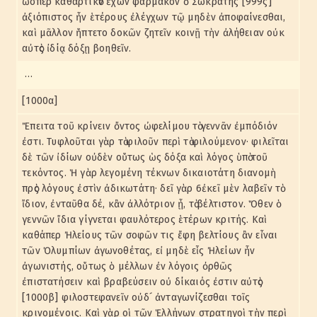
ὥσπερ καθαρτικὸν ἔχων φάρμακον ὁ Σωκράτης [999ς]
ἀξιόπιστος ἦν ἑτέρους ἐλέγχων τῷ μηδὲν ἀποφαίνεσθαι,
καὶ μᾶλλον ἥπτετο δοκῶν ζητεῖν κοινῇ τὴν ἀλήθειαν οὐκ
αὐτὸς ἰδίᾳ δόξῃ βοηθεῖν.
…
[1000α]
Ἔπειτα τοῦ κρίνειν ὄντος ὠφελίμου τὸ γεννᾶν ἐμπόδιόν
ἐστι. Τυφλοῦται γὰρ τὸ φιλοῦν περὶ τὸ φιλούμενον· φιλεῖται
δὲ τῶν ἰδίων οὐδὲν οὕτως ὡς δόξα καὶ λόγος ὑπὸ τοῦ
τεκόντος. Ἡ γὰρ λεγομένη τέκνων δικαιοτάτη διανομὴ
πρὸς λόγους ἐστὶν ἀδικωτάτη· δεῖ γὰρ 6ἐκεῖ μὲν λαβεῖν τὸ
ἴδιον, ἐνταῦθα δέ, κἂν ἀλλότριον ᾖ, τὸ βέλτιστον. Ὅθεν ὁ
γεννῶν ἴδια γίγνεται φαυλότερος ἑτέρων κριτής. Καὶ
καθάπερ Ἠλείους τῶν σοφῶν τις ἔφη βελτίους ἂν εἶναι
τῶν Ὀλυμπίων ἀγωνοθέτας, εἰ μηδὲ εἷς Ἠλείων ἦν
ἀγωνιστής, οὕτως ὁ μέλλων ἐν λόγοις ὀρθῶς
ἐπιστατήσειν καὶ βραβεύσειν οὐ δίκαιός ἐστιν αὐτὸς
[1000β] φιλοστεφανεῖν οὐδ´ ἀνταγωνίζεσθαι τοῖς
κρινομένοις. Καὶ γὰρ οἱ τῶν Ἑλλήνων στρατηγοὶ τὴν περὶ