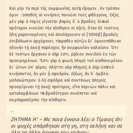
Καὶ μὴν τὰ περὶ τῆς συμφωνίας αὐτὸς εἴρηκεν , ὃν τρόπον
ὁμοι〈οπαθεῖς αἱ κινήσεις ποιοῦσι τοὺς φθόγγους. Ὀξὺς
μὲν γὰρ ὁ ταχὺς γίγνεται βαρὺς δ´ ὁ βραδύς· διὸ καὶ
πρότερον κινοῦσι τὴν αἴσθησιν οἱ ὀξεῖς· ὅταν δὲ τούτοις
ἤδη μαραινομένοις καὶ ἀπολήγουσιν οἱ [1006β] βραδεῖς
ἐπιβάλωσιν ἀρχόμενοι, τὸ κραθὲν αὐτῶν δι´ ὁμοιοπάθειαν
ἡδονὴν τῇ ἀκοῇ παρέσχεν, ἣν συμφωνίαν καλοῦσιν. Ὅτι
δὲ τούτων ὄργανον ὁ ἀήρ ἐστι, ῥᾴδιον συνιδεῖν ἐκ τῶν
προειρημένων. Ἔστι γὰρ ἡ φωνὴ πληγὴ τοῦ αἰσθανομένου
δι´ ὤτων ὑπ´ ἀέρος· πλήττει γὰρ πληγεὶς ὁ ἀὴρ ὑπὸ τοῦ
κινήσαντος, ἂν μὲν ᾖ σφοδρόν, ὀξέως, ἂν δ´ ἀμβλύ,
μαλακώτερον· ὁ δὴ σφόδρα καὶ συντόνως πληγεὶς
προσμίγνυσι τῇ ἀκοῇ πρότερος, εἶτα περιιὼν πάλιν καὶ
καταλαμβάνων τὸν βραδύτερον συνέπεται καὶ
συμπαραπέμπει τὴν αἴσθησιν.
…
ΖΗΤΗΜΑ Ηʹ – Με ποια έννοια λέει ο Τίμαιος ότι
οι ψυχές σπάρθηκαν στη γη, στη σελήνη και σε
όλα τα άλλα όργανα του χρόνου;