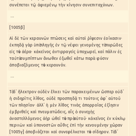
συνέπεται τῷ ἀφιεμένῳ τὴν κίνησιν συνεπιταχύνων.
…
[1005β]
Αἱ δὲ τῶν κεραυνῶν πτώσεις καὶ αὐταὶ ῥίψεσιν ἐοίκασιν·
ἐκπηδᾷ γὰρ ὑπὸ πληγῆς ἐν τῷ νέφει γενομένης τὸ πυρῶδες
εἰς τὸν ἀέρα· κἀκεῖνος ἀντιρραγεὶς ὑποχωρεῖ, καὶ πάλιν ἐς
ταὐτὸ συμπίπτων ἄνωθεν ἐξωθεῖ κάτω παρὰ φύσιν
ἀποβιαζόμενος τὸν κεραυνόν.
…
Τὸ δ´ ἤλεκτρον οὐδὲν ἕλκει τῶν παρακειμένων ὥσπερ οὐδ´
ἡ σιδηρῖτις λίθος, οὐδὲ προσπηδᾷ τι τούτοις ἀφ´ αὑτοῦ
τῶν πλησίον· ἀλλ´ ἡ μὲν λίθος τινὰς ἀπορροίας ἐξίησιν
ἐμβριθεῖς καὶ πνευματώδεις, αἷς ὁ συνεχὴς
ἀναστελλόμενος ἀὴρ ὠθεῖ τὸν πρὸ αὑτοῦ· κἀκεῖνος ἐν κύκλῳ
περιιὼν καὶ ὑπονοστῶν αὖθις ἐπὶ τὴν κενουμένην χώραν
[1005γ] ἀποβιάζεται καὶ συνεφέλκεται τὸν σίδηρον. Τὸ δ´