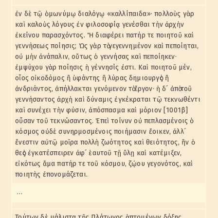
ἐν δὲ τῷ ὁμωνύμῳ διαλόγῳ «καλλίπαιδα»· πολλοὺς γὰρ
καὶ καλοὺς λόγους ἐν φιλοσοφίᾳ γενέσθαι τὴν ἀρχὴν
ἐκείνου παρασχόντος. Ἢ διαφέρει πατήρ τε ποιητοῦ καὶ
γεννήσεως ποίησις; Ὡς γὰρ τὸ γεγεννημένον καὶ πεποίηται,
οὐ μὴν ἀνάπαλιν, οὕτως ὁ γεννήσας καὶ πεποίηκεν·
ἐμψύχου γὰρ ποίησις ἡ γέννησίς ἐστι. Καὶ ποιητοῦ μέν,
οἷος οἰκοδόμος ἢ ὑφάντης ἢ λύρας δημιουργὸς ἢ
ἀνδριάντος, ἀπήλλακται γενόμενον τὸ ἔργον· ἡ δ´ ἀπὸ τοῦ
γεννήσαντος ἀρχὴ καὶ δύναμις ἐγκέκραται τῷ τεκνωθέντι
καὶ συνέχει τὴν φύσιν, ἀπόσπασμα καὶ μόριον [1001β]
οὖσαν τοῦ τεκνώσαντος. Ἐπεὶ τοίνυν οὐ πεπλασμένοις ὁ
κόσμος οὐδὲ συνηρμοσμένοις ποιήμασιν ἔοικεν, ἀλλ´
ἔνεστιν αὐτῷ μοῖρα πολλὴ ζωότητος καὶ θειότητος, ἣν ὁ
θεὸς ἐγκατέσπειρεν ἀφ´ ἑαυτοῦ τῇ ὕλῃ καὶ κατέμιξεν,
εἰκότως ἅμα πατήρ τε τοῦ κόσμου, ζῴου γεγονότος, καὶ
ποιητὴς ἐπονομάζεται.
…
Τούτων δὲ μάλιστα τῆς Πλάτωνος ἁπτομένων δόξης,