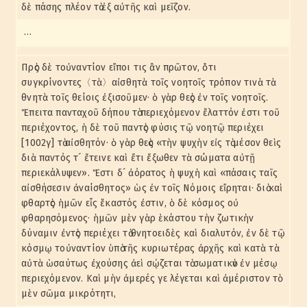
δὲ πάσης πλέον τὸ ἐξ αὐτῆς καὶ μεῖζον.
…
Πρὸς δὲ τοὐναντίον εἴποι τις ἂν πρῶτον, ὅτι
συγκρίνοντες〈τὰ〉αἰσθητὰ τοῖς νοητοῖς τρόπον τινὰ τὰ
θνητὰ τοῖς θείοις ἐξισοῦμεν· ὁ γὰρ θεὸς ἐν τοῖς νοητοῖς.
Ἔπειτα πανταχοῦ δήπου τὸ περιεχόμενον ἔλαττόν ἐστι τοῦ
περιέχοντος, ἡ δὲ τοῦ παντὸς φύσις τῷ νοητῷ περιέχει
[1002γ] τὸ αἰσθητόν· ὁ γὰρ θεὸς «τὴν ψυχὴν εἰς τὸ μέσον θεὶς
διὰ παντός τ´ ἔτεινε καὶ ἔτι ἔξωθεν τὰ σώματα αὐτῇ
περιεκάλυψεν». Ἔστι δ´ ἀόρατος ἡ ψυχὴ καὶ «πάσαις ταῖς
αἰσθήσεσιν ἀναίσθητος» ὡς ἐν τοῖς Νόμοις εἴρηται· διὸ καὶ
φθαρτὸς ἡμῶν εἷς ἕκαστός ἐστιν, ὁ δὲ κόσμος οὐ
φθαρησόμενος· ἡμῶν μὲν γὰρ ἑκάστου τὴν ζωτικὴν
δύναμιν ἐντὸς περιέχει τὸ θνητοειδὲς καὶ διαλυτόν, ἐν δὲ τῷ
κόσμῳ τοὐναντίον ὑπὸ τῆς κυριωτέρας ἀρχῆς καὶ κατὰ τὰ
αὐτὰ ὡσαύτως ἐχούσης ἀεὶ σῴζεται τὸ σωματικὸν ἐν μέσῳ
περιεχόμενον. Καὶ μὴν ἀμερές γε λέγεται καὶ ἀμέριστον τὸ
μὲν σῶμα μικρότητι,