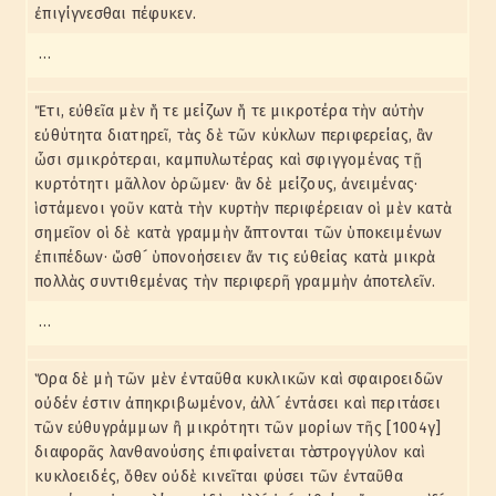
ἐπιγίγνεσθαι πέφυκεν.
…
Ἔτι, εὐθεῖα μὲν ἥ τε μείζων ἥ τε μικροτέρα τὴν αὐτὴν
εὐθύτητα διατηρεῖ, τὰς δὲ τῶν κύκλων περιφερείας, ἂν
ὦσι σμικρότεραι, καμπυλωτέρας καὶ σφιγγομένας τῇ
κυρτότητι μᾶλλον ὁρῶμεν· ἂν δὲ μείζους, ἀνειμένας·
ἱστάμενοι γοῦν κατὰ τὴν κυρτὴν περιφέρειαν οἱ μὲν κατὰ
σημεῖον οἱ δὲ κατὰ γραμμὴν ἅπτονται τῶν ὑποκειμένων
ἐπιπέδων· ὥσθ´ ὑπονοήσειεν ἄν τις εὐθείας κατὰ μικρὰ
πολλὰς συντιθεμένας τὴν περιφερῆ γραμμὴν ἀποτελεῖν.
…
Ὅρα δὲ μὴ τῶν μὲν ἐνταῦθα κυκλικῶν καὶ σφαιροειδῶν
οὐδέν ἐστιν ἀπηκριβωμένον, ἀλλ´ ἐντάσει καὶ περιτάσει
τῶν εὐθυγράμμων ἢ μικρότητι τῶν μορίων τῆς [1004γ]
διαφορᾶς λανθανούσης ἐπιφαίνεται τὸ στρογγύλον καὶ
κυκλοειδές, ὅθεν οὐδὲ κινεῖται φύσει τῶν ἐνταῦθα