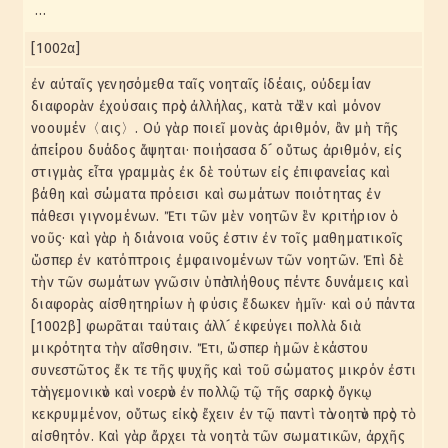
…
[1002α]
ἐν αὐταῖς γενησόμεθα ταῖς νοηταῖς ἰδέαις, οὐδεμίαν
διαφορὰν ἐχούσαις πρὸς ἀλλήλας, κατὰ τὸ ἓν καὶ μόνον
νοουμέν〈αις〉. Οὐ γὰρ ποιεῖ μονὰς ἀριθμόν, ἂν μὴ τῆς
ἀπείρου δυάδος ἅψηται· ποιήσασα δ´ οὕτως ἀριθμόν, εἰς
στιγμὰς εἶτα γραμμὰς ἐκ δὲ τούτων εἰς ἐπιφανείας καὶ
βάθη καὶ σώματα πρόεισι καὶ σωμάτων ποιότητας ἐν
πάθεσι γιγνομένων. Ἔτι τῶν μὲν νοητῶν ἓν κριτήριον ὁ
νοῦς· καὶ γὰρ ἡ διάνοια νοῦς ἐστιν ἐν τοῖς μαθηματικοῖς
ὥσπερ ἐν κατόπτροις ἐμφαινομένων τῶν νοητῶν. Ἐπὶ δὲ
τὴν τῶν σωμάτων γνῶσιν ὑπὸ πλήθους πέντε δυνάμεις καὶ
διαφορὰς αἰσθητηρίων ἡ φύσις ἔδωκεν ἡμῖν· καὶ οὐ πάντα
[1002β] φωρᾶται ταύταις ἀλλ´ ἐκφεύγει πολλὰ διὰ
μικρότητα τὴν αἴσθησιν. Ἔτι, ὥσπερ ἡμῶν ἑκάστου
συνεστῶτος ἔκ τε τῆς ψυχῆς καὶ τοῦ σώματος μικρόν ἐστι
τὸ ἡγεμονικὸν καὶ νοερὸν ἐν πολλῷ τῷ τῆς σαρκὸς ὄγκῳ
κεκρυμμένον, οὕτως εἰκὸς ἔχειν ἐν τῷ παντὶ τὸ νοητὸν πρὸς τὸ
αἰσθητόν. Καὶ γὰρ ἄρχει τὰ νοητὰ τῶν σωματικῶν, ἀρχῆς