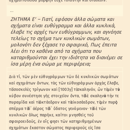
σχηματισθεῖσα μορφὴν ἔσχε τοιαύτην καὶ διάθεσιν.
…
ΖΗΤΗΜΑ Εʹ – Γιατί, εφόσον άλλα σώματα και
σχήματα είναι ευθύγραμμα και άλλα κυκλικά,
έλαβε τις αρχές των ευθύγραμμων, και αγνόησε
τελείως το σχήμα των κυκλικών σωμάτων,
μολονότι δεν ξέχασε το σφαιρικό, Πως έπειτα
λέει ότι το καθένα από τα σχήματα που
καταριθμούνται έχει την ιδιότητα να διανέμει σε
ίσα μέρη ένα σώμα με περιφέρεια;
Διὰ τί, τῶν μὲν εὐθυγράμμων τῶν δὲ κυκλικῶν σωμάτων
καὶ σχημάτων ὄντων, τὰς τῶν εὐθυγράμμων ἀρχὰς ἔλαβε,
τὸ ἰσοσκελὲς τρίγωνον καὶ [1003γ] τὸ σκαληνόν, ὧν τὸ μὲν τὸν
κύβον συνέστησε γῆς στοιχεῖον ὄντα, τὸ δὲ σκαληνὸν τήν τε
πυραμίδα καὶ τὸ ὀκτάεδρον καὶ τὸ εἰκοσάεδρον, τὸ μὲν πυρὸς
σπέρμα τὸ δ´ ἀέρος τὸ δ´ ὕδατος γενόμενον· τὸ δὲ τῶν
κυκλικῶν ὅλως παρῆκε, καίτοι μνησθεὶς τοῦ
σφαιροειδοῦς, ἐν οἷς φησι τῶν κατηριθμημένων
σχημάτων ἕκαστον σώματος περιφεροῦς εἰς ἴσα