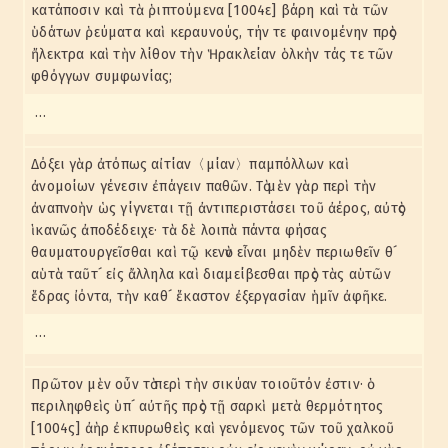
κατάποσιν καὶ τὰ ῥιπτούμενα [1004ε] βάρη καὶ τὰ τῶν
ὑδάτων ῥεύματα καὶ κεραυνούς, τήν τε φαινομένην πρὸς
ἤλεκτρα καὶ τὴν λίθον τὴν Ἡρακλείαν ὁλκὴν τάς τε τῶν
φθόγγων συμφωνίας;
…
Δόξει γὰρ ἀτόπως αἰτίαν〈μίαν〉παμπόλλων καὶ
ἀνομοίων γένεσιν ἐπάγειν παθῶν. Τὸ μὲν γὰρ περὶ τὴν
ἀναπνοὴν ὡς γίγνεται τῇ ἀντιπεριστάσει τοῦ ἀέρος, αὐτὸς
ἱκανῶς ἀποδέδειχε· τὰ δὲ λοιπὰ πάντα φήσας
θαυματουργεῖσθαι καὶ τῷ κενὸν εἶναι μηδὲν περιωθεῖν θ´
αὑτὰ ταῦτ´ εἰς ἄλληλα καὶ διαμείβεσθαι πρὸς τὰς αὑτῶν
ἕδρας ἰόντα, τὴν καθ´ ἕκαστον ἐξεργασίαν ἡμῖν ἀφῆκε.
…
Πρῶτον μὲν οὖν τὸ περὶ τὴν σικύαν τοιοῦτόν ἐστιν· ὁ
περιληφθεὶς ὑπ´ αὐτῆς πρὸς τῇ σαρκὶ μετὰ θερμότητος
[1004ς] ἀὴρ ἐκπυρωθεὶς καὶ γενόμενος τῶν τοῦ χαλκοῦ