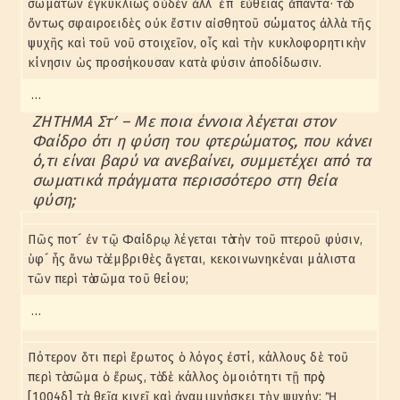
σωμάτων ἐγκυκλίως οὐδὲν ἀλλ´ ἐπ´ εὐθείας ἅπαντα· τὸ δ´
ὄντως σφαιροειδὲς οὐκ ἔστιν αἰσθητοῦ σώματος ἀλλὰ τῆς
ψυχῆς καὶ τοῦ νοῦ στοιχεῖον, οἷς καὶ τὴν κυκλοφορητικὴν
κίνησιν ὡς προσήκουσαν κατὰ φύσιν ἀποδίδωσιν.
…
ΖΗΤΗΜΑ Στʹ – Με ποια έννοια λέγεται στον
Φαίδρο ότι η φύση του φτερώματος, που κάνει
ό,τι είναι βαρύ να ανεβαίνει, συμμετέχει από τα
σωματικά πράγματα περισσότερο στη θεία
φύση;
Πῶς ποτ´ ἐν τῷ Φαίδρῳ λέγεται τὸ τὴν τοῦ πτεροῦ φύσιν,
ὑφ´ ἧς ἄνω τὸ ἐμβριθὲς ἄγεται, κεκοινωνηκέναι μάλιστα
τῶν περὶ τὸ σῶμα τοῦ θείου;
…
Πότερον ὅτι περὶ ἔρωτος ὁ λόγος ἐστί, κάλλους δὲ τοῦ
περὶ τὸ σῶμα ὁ ἔρως, τὸ δὲ κάλλος ὁμοιότητι τῇ πρὸς
[1004δ] τὰ θεῖα κινεῖ καὶ ἀναμιμνήσκει τὴν ψυχήν; Ἢ