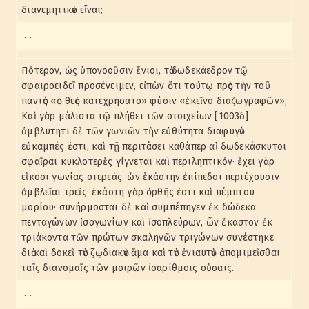
διανεμητικὸν εἶναι;
…
Πότερον, ὡς ὑπονοοῦσιν ἔνιοι, τὸ δωδεκάεδρον τῷ
σφαιροειδεῖ προσένειμεν, εἰπὼν ὅτι τούτῳ πρὸς τὴν τοῦ
παντὸς «ὁ θεὸς κατεχρήσατο» φύσιν «ἐκεῖνο διαζωγραφῶν»;
Καὶ γὰρ μάλιστα τῷ πλήθει τῶν στοιχείων [1003δ]
ἀμβλύτητι δὲ τῶν γωνιῶν τὴν εὐθύτητα διαφυγὸν
εὐκαμπές ἐστι, καὶ τῇ περιτάσει καθάπερ αἱ δωδεκάσκυτοι
σφαῖραι κυκλοτερὲς γίγνεται καὶ περιληπτικόν· ἔχει γὰρ
εἴκοσι γωνίας στερεάς, ὧν ἑκάστην ἐπίπεδοι περιέχουσιν
ἀμβλεῖαι τρεῖς· ἑκάστη γὰρ ὀρθῆς ἐστι καὶ πέμπτου
μορίου· συνήρμοσται δὲ καὶ συμπέπηγεν ἐκ δώδεκα
πενταγώνων ἰσογωνίων καὶ ἰσοπλεύρων, ὧν ἕκαστον ἐκ
τριάκοντα τῶν πρώτων σκαληνῶν τριγώνων συνέστηκε·
διὸ καὶ δοκεῖ τὸν ζῳδιακὸν ἅμα καὶ τὸν ἐνιαυτὸν ἀπομιμεῖσθαι
ταῖς διανομαῖς τῶν μοιρῶν ἰσαρίθμοις οὔσαις.
…