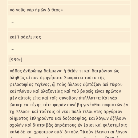
«ὁ νοῦς γὰρ ἡμῶν ὁ θεός»
…
καὶ Ἡράκλειτος
…
[999ε]
«ἦθος ἀνθρώπῳ δαίμων»· ἢ θεῖόν τι καὶ δαιμόνιον ὡς
ἀληθῶς αἴτιον ὑφηγήσατο Σωκράτει τοῦτο τῆς
φιλοσοφίας τὸ γένος, ᾧ τοὺς ἄλλους ἐξετάζων ἀεὶ τύφου
καὶ πλάνου καὶ ἀλαζονείας καὶ τοῦ βαρεῖς εἶναι πρῶτον
μὲν αὑτοῖς εἶτα καὶ τοῖς συνοῦσιν ἀπήλλαττε; Καὶ γὰρ
ὥσπερ ἐκ τύχης τότε φορὰν συνέβη γενέσθαι σοφιστῶν ἐν
τῇ Ἑλλάδι· καὶ τούτοις οἱ νέοι πολὺ τελοῦντες ἀργύριον
οἰήματος ἐπληροῦντο καὶ δοξοσοφίας, καὶ λόγων ἐζήλουν
σχολὴν καὶ διατριβὰς ἀπράκτους ἐν ἔρισι καὶ φιλοτιμίαις
καλὸν δὲ καὶ χρήσιμον οὐδ´ ὁτιοῦν. Τὸν οὖν ἐλεγκτικὸν λόγον