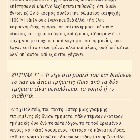
ἐπίστησον εἰ κἀκεῖνο λεχθήσεται πιθανῶς· ὅτι, δυεῖν
ὄντων ἐξ ὧν ὁ κόσμος συνέστηκε, σώματος καὶ ψυχῆς,
[1001γ] τὸ μὲν οὐκ ἐγέννησε θεὸς ἀλλά, τῆς ὕλης
παρασχομένης, ἐμόρφωσε καὶ συνήρμοσε, πέρασιν
οἰκείοις καὶ σχήμασι δήσας καὶ ὁρίσας τὸ ἄπειρον· ἡ δὲ
ψυχή, νοῦ μετασχοῦσα καὶ λογισμοῦ καὶ ἁρμονίας, οὐκ
ἔργον ἐστὶ τοῦ θεοῦ μόνον ἀλλὰ καὶ μέρος, οὐδ´ ὑπ´ αὐτοῦ
ἀλλ´ ἀπ´ αὐτοῦ καὶ ἐξ αὐτοῦ γέγονεν.
…
ΖΗΤΗΜΑ Γʹ – Τι είχε στο μυαλό του και διαίρεσε
το παν σε άνισα τμήματα; Ποιο από τα δύο
τμήματα είναι μεγαλύτερο, το νοητό ή το
αισθητό;
Ἐν τῇ Πολιτείᾳ, τοῦ παντὸς ὥσπερ μιᾶς γραμμῆς
τετμημένης εἰς ἄνισα τμήματα, πάλιν τέμνων ἑκάτερον
τμῆμα εἰς δύο ἀνὰ τὸν αὐτὸν λόγον, τό τε τοῦ ὁρωμένου
γένους καὶ τὸ τοῦ νοουμένου, τέτταρα τὰ πάντα ποιήσας,
τοῦ μὲν νοητοῦ πρῶτον ἀποφαίνει τὸ περὶ τὰ πρῶτα εἴδη,