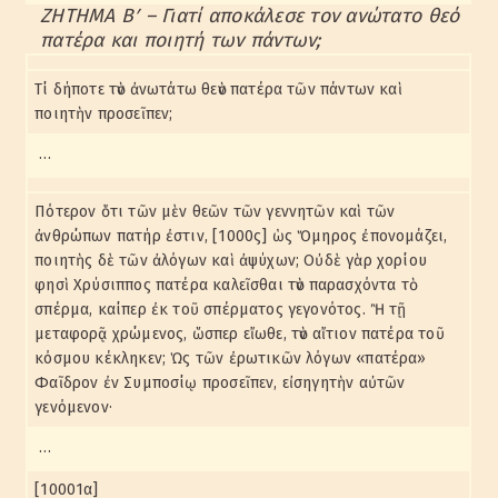
ΖΗΤΗΜΑ Βʹ – Γιατί αποκάλεσε τον ανώτατο θεό
πατέρα και ποιητή των πάντων;
Τί δήποτε τὸν ἀνωτάτω θεὸν πατέρα τῶν πάντων καὶ
ποιητὴν προσεῖπεν;
…
Πότερον ὅτι τῶν μὲν θεῶν τῶν γεννητῶν καὶ τῶν
ἀνθρώπων πατήρ ἐστιν, [1000ς] ὡς Ὅμηρος ἐπονομάζει,
ποιητὴς δὲ τῶν ἀλόγων καὶ ἀψύχων; Οὐδὲ γὰρ χορίου
φησὶ Χρύσιππος πατέρα καλεῖσθαι τὸν παρασχόντα τὸ
σπέρμα, καίπερ ἐκ τοῦ σπέρματος γεγονότος. Ἢ τῇ
μεταφορᾷ χρώμενος, ὥσπερ εἴωθε, τὸν αἴτιον πατέρα τοῦ
κόσμου κέκληκεν; Ὡς τῶν ἐρωτικῶν λόγων «πατέρα»
Φαῖδρον ἐν Συμποσίῳ προσεῖπεν, εἰσηγητὴν αὐτῶν
γενόμενον·
…
[10001α]