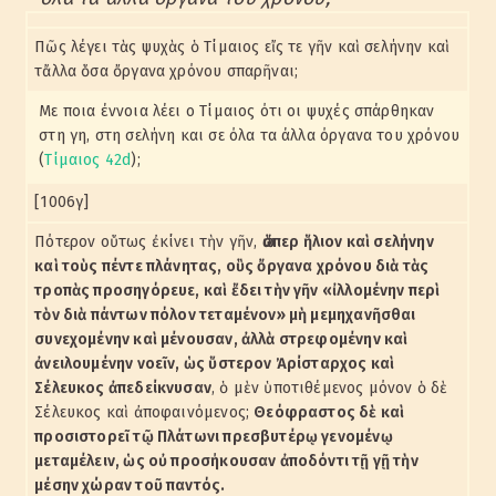
Πῶς λέγει τὰς ψυχὰς ὁ Τίμαιος εἴς τε γῆν καὶ σελήνην καὶ
τἄλλα ὅσα ὄργανα χρόνου σπαρῆναι;
Με ποια έννοια λέει ο Τίμαιος ότι οι ψυχές σπάρθηκαν
στη γη, στη σελήνη και σε όλα τα άλλα όργανα του χρόνου
(
Τίμαιος 42d
);
[1006γ]
Πότερον οὕτως ἐκίνει τὴν γῆν,
ὥσπερ ἥλιον καὶ σελήνην
καὶ τοὺς πέντε πλάνητας, οὓς ὄργανα χρόνου διὰ τὰς
τροπὰς προσηγόρευε, καὶ ἔδει τὴν γῆν «ἰλλομένην περὶ
τὸν διὰ πάντων πόλον τεταμένον» μὴ μεμηχανῆσθαι
συνεχομένην καὶ μένουσαν, ἀλλὰ στρεφομένην καὶ
ἀνειλουμένην νοεῖν, ὡς ὕστερον Ἀρίσταρχος καὶ
Σέλευκος ἀπεδείκνυσαν
, ὁ μὲν ὑποτιθέμενος μόνον ὁ δὲ
Σέλευκος καὶ ἀποφαινόμενος;
Θεόφραστος δὲ καὶ
προσιστορεῖ τῷ Πλάτωνι πρεσβυτέρῳ γενομένῳ
μεταμέλειν, ὡς οὐ προσήκουσαν ἀποδόντι τῇ γῇ τὴν
μέσην χώραν τοῦ παντός.