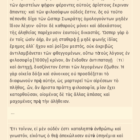
τῶν ἀριστείων ψῆφον φέροντες αὑτοὺς ἀρίστους ἔκριναν
ἅπαντες· καὶ τῶν φιλοσόφων οὐδεὶς ἔστιν, ὃς οὐ τοῦτο
πέπονθε δίχα τῶν ὥσπερ Σωκράτης ὁμολογούντων μηδὲν
ἴδιον λέγειν· οὗτοι δὲ καθαροὺς μόνοι καὶ ἀδεκάστους
τῆς ἀληθείας παρέχουσιν ἑαυτοὺς δικαστάς. Ὥσπερ γὰρ ὁ
ἐν τοῖς ὠσὶν ἀήρ, ἂν μὴ σταθερὸς ᾖ μηδὲ φωνῆς ἰδίας
ἔρημος ἀλλ´ ἤχου καὶ ῥοίζου μεστός, οὐκ ἀκριβῶς
ἀντιλαμβάνεται τῶν φθεγγομένων, οὕτω τὸ τοὺς λόγους ἐν
φιλοσοφίᾳ [1000γ] κρῖνον, ἂν ἔνδοθεν ἀντιπαταγῇ 〈τι〉
καὶ ἀντηχῇ, δυσξύνετον ἔσται τῶν λεγομένων ἔξωθεν. Ἡ
γὰρ οἰκεία δόξα καὶ σύνοικος οὐ προσδέξεται τὸ
διαφωνοῦν πρὸς αὑτήν, ὡς μαρτυρεῖ τῶν αἱρέσεων τὸ
πλῆθος, ὧν, ἂν ἄριστα πράττῃ φιλοσοφία, μίαν ἔχει
κατορθοῦσαν, οἰομένας δὲ τὰς ἄλλας ἁπάσας καὶ
μαχομένας πρὸς τὴν ἀλήθειαν.
…
Ἔτι τοίνυν, εἰ μὲν οὐδέν ἐστι καταληπτὸν ἀνθρώπῳ καὶ
γνωστόν, εἰκότως ὁ θεὸς ἀπεκώλυσεν αὐτὸν ὑπηνέμια καὶ