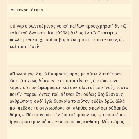
σωμάτων, μολονότι δεν ξέχασε το σφαιρικό, Πως έπειτα
λέει ότι το καθένα από τα σχήματα που καταριθμούνται
σε εκκρεμότητα …
έχει την ιδιότητα να διανέμει σε ίσα μέρη ένα σώμα με
περιφέρεια;
ΖΗΤΗΜΑ Στʹ – Με ποια έννοια λέγεται στον Φαίδρο ότι η
Οὐ γὰρ εἰρωνευόμενός γε καὶ παίζων προσεχρήσατ´ ἂν τῷ
φύση του φτερώματος, που κάνει ό,τι είναι βαρύ να
ανεβαίνει, συμμετέχει από τα σωματικά πράγματα
τοῦ θεοῦ ὀνόματι. Καὶ [999δ] ἄλλως ἐν τῷ Θεαιτήτῳ
περισσότερο στη θεία φύση;
πολλὰ μεγάλαυχα καὶ σοβαρὰ Σωκράτει περιτέθεικεν, ὧν
ΖΗΤΗΜΑ Ζʹ – Με ποια έννοια είπε ο Πλάτων ότι η
καὶ ταῦτ´ ἐστί·
κυκλοτερής μετάθεση της κίνησης, που οφείλεται στο ότι
δεν υπάρχει πουθενά κενό, είναι η αιτία των όσων
συμβαίνουν με τις βεντούζες των γιατρών … άλλα και με το
…
φαινόμενο έλξης που παρατηρείται με το ήλεκτρο και την
Ηράκλεια λίθο καθώς και με τις συφωνίες των ήχων;
ΖΗΤΗΜΑ Ηʹ – Με ποια έννοια λέει ο Τίμαιος ότι οι ψυχές
«Πολλοὶ γὰρ δή, ὦ θαυμάσιε, πρός με οὕτω διετέθησαν,
σπάρθηκαν στη γη, στη σελήνη και σε όλα τα άλλα όργανα
ὥστ´ ἀτεχνῶς δάκνειν 〈ἕτοιμοι εἶναι〉, ἐπειδάν τινα
του χρόνου;
λῆρον αὐτῶν ἀφαιρῶμαι· καὶ οὐκ οἴονταί με εὐνοίᾳ τοῦτο
ΖΗΤΗΜΑ Θʹ – Αν και ο Πλάτων παρουσίασε σωστά τη
ποιεῖν, πόρρω ὄντες τοῦ εἰδέναι ὅτι οὐδεὶς θεὸς δύσνους
συμφωνία του λογικού, του θυμοειδούς και του
επιθυμητικού μέρους των δυνάμεων της ψυχής στην
ἀνθρώποις· οὐδ´ ἐγὼ δυσνοίᾳ τοιοῦτον οὐδὲν δρῶ, ἀλλά
Πολιτεία δεν προσδιόρισε σε ποιο έδωσε τη θέση της
μοι ψεῦδός τε συγχωρῆσαι καὶ ἀληθὲς ἀφανίσαι οὐδαμῶς
μέσης, στο θυμοειδές ή στο λογιστικό;
θέμις.» Πότερον οὖν τὴν ἑαυτοῦ φύσιν ὡς κριτικωτέραν
ΖΗΤΗΜΑ Iʹ – Γιατί ο Πλάτων είπε ότι ο λόγος είναι μείγμα
ονομάτων και ρημάτων;
ἢ γονιμωτέραν οὖσαν θεὸν προσεῖπε, καθάπερ Μένανδρος
…