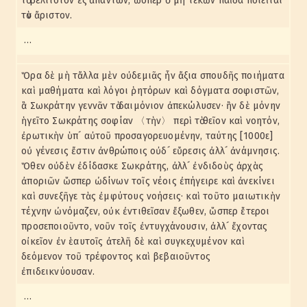
τὸ βέλτιστον ἐξ ἁπάντων, ὥσπερ ὁ μὴ τεκὼν παῖδα ποιεῖται
τὸν ἄριστον.
…
Ὅρα δὲ μὴ τἄλλα μὲν οὐδεμιᾶς ἦν ἄξια σπουδῆς ποιήματα
καὶ μαθήματα καὶ λόγοι ῥητόρων καὶ δόγματα σοφιστῶν,
ἃ Σωκράτην γεννᾶν τὸ δαιμόνιον ἀπεκώλυσεν· ἣν δὲ μόνην
ἡγεῖτο Σωκράτης σοφίαν 〈τὴν〉 περὶ τὸ θεῖον καὶ νοητόν,
ἐρωτικὴν ὑπ´ αὐτοῦ προσαγορευομένην, ταύτης [1000ε]
οὐ γένεσις ἔστιν ἀνθρώποις οὐδ´ εὕρεσις ἀλλ´ ἀνάμνησις.
Ὅθεν οὐδὲν ἐδίδασκε Σωκράτης, ἀλλ´ ἐνδιδοὺς ἀρχὰς
ἀποριῶν ὥσπερ ὠδίνων τοῖς νέοις ἐπήγειρε καὶ ἀνεκίνει
καὶ συνεξῆγε τὰς ἐμφύτους νοήσεις· καὶ τοῦτο μαιωτικὴν
τέχνην ὠνόμαζεν, οὐκ ἐντιθεῖσαν ἔξωθεν, ὥσπερ ἕτεροι
προσεποιοῦντο, νοῦν τοῖς ἐντυγχάνουσιν, ἀλλ´ ἔχοντας
οἰκεῖον ἐν ἑαυτοῖς ἀτελῆ δὲ καὶ συγκεχυμένον καὶ
δεόμενον τοῦ τρέφοντος καὶ βεβαιοῦντος
ἐπιδεικνύουσαν.
…