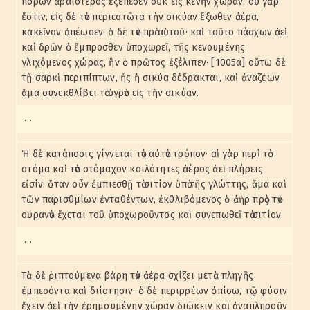
πόρων ἀραιότερος ἐξέπεσεν οὐκ εἰς κενὴν χώραν, οὐ γὰρ
ἔστιν, εἰς δὲ τὸν περιεστῶτα τὴν σικύαν ἔξωθεν ἀέρα,
κἀκεῖνον ἀπέωσεν· ὁ δὲ τὸν πρὸ αὑτοῦ· καὶ τοῦτο πάσχων ἀεὶ
καὶ δρῶν ὁ ἔμπροσθεν ὑποχωρεῖ, τῆς κενουμένης
γλιχόμενος χώρας, ἣν ὁ πρῶτος ἐξέλιπεν· [1005α] οὕτω δὲ
τῇ σαρκὶ περιπίπτων, ἧς ἡ σικύα δέδρακται, καὶ ἀναζέων
ἅμα συνεκθλίβει τὸ ὑγρὸν εἰς τὴν σικύαν.
…
Ἡ δὲ κατάποσις γίγνεται τὸν αὐτὸν τρόπον· αἱ γὰρ περὶ τὸ
στόμα καὶ τὸν στόμαχον κοιλότητες ἀέρος ἀεὶ πλήρεις
εἰσίν· ὅταν οὖν ἐμπιεσθῇ τὸ σιτίον ὑπὸ τῆς γλώττης, ἅμα καὶ
τῶν παρισθμίων ἐνταθέντων, ἐκθλιβόμενος ὁ ἀὴρ πρὸς τὸν
οὐρανὸν ἔχεται τοῦ ὑποχωροῦντος καὶ συνεπωθεῖ τὸ σιτίον.
…
Τὰ δὲ ῥιπτούμενα βάρη τὸν ἀέρα σχίζει μετὰ πληγῆς
ἐμπεσόντα καὶ διίστησιν· ὁ δὲ περιρρέων ὀπίσω, τῷ φύσιν
ἔχειν ἀεὶ τὴν ἐρημουμένην χώραν διώκειν καὶ ἀναπληροῦν