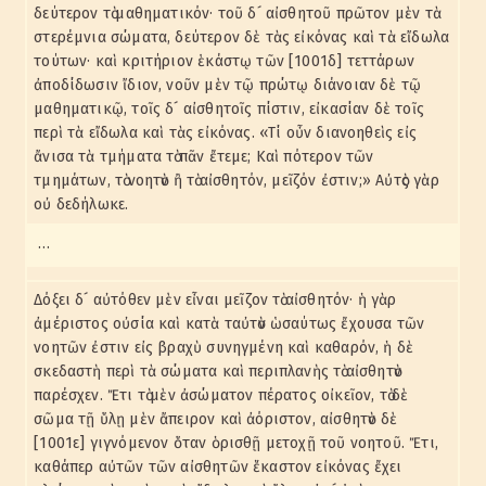
δεύτερον τὸ μαθηματικόν· τοῦ δ´ αἰσθητοῦ πρῶτον μὲν τὰ
στερέμνια σώματα, δεύτερον δὲ τὰς εἰκόνας καὶ τὰ εἴδωλα
τούτων· καὶ κριτήριον ἑκάστῳ τῶν [1001δ] τεττάρων
ἀποδίδωσιν ἴδιον, νοῦν μὲν τῷ πρώτῳ διάνοιαν δὲ τῷ
μαθηματικῷ, τοῖς δ´ αἰσθητοῖς πίστιν, εἰκασίαν δὲ τοῖς
περὶ τὰ εἴδωλα καὶ τὰς εἰκόνας. «Τί οὖν διανοηθεὶς εἰς
ἄνισα τὰ τμήματα τὸ πᾶν ἔτεμε; Καὶ πότερον τῶν
τμημάτων, τὸ νοητὸν ἢ τὸ αἰσθητόν, μεῖζόν ἐστιν;» Αὐτὸς γὰρ
οὐ δεδήλωκε.
…
Δόξει δ´ αὐτόθεν μὲν εἶναι μεῖζον τὸ αἰσθητόν· ἡ γὰρ
ἀμέριστος οὐσία καὶ κατὰ ταὐτὸν ὡσαύτως ἔχουσα τῶν
νοητῶν ἐστιν εἰς βραχὺ συνηγμένη καὶ καθαρόν, ἡ δὲ
σκεδαστὴ περὶ τὰ σώματα καὶ περιπλανὴς τὸ αἰσθητὸν
παρέσχεν. Ἔτι τὸ μὲν ἀσώματον πέρατος οἰκεῖον, τὸ δὲ
σῶμα τῇ ὕλῃ μὲν ἄπειρον καὶ ἀόριστον, αἰσθητὸν δὲ
[1001ε] γιγνόμενον ὅταν ὁρισθῇ μετοχῇ τοῦ νοητοῦ. Ἔτι,
καθάπερ αὐτῶν τῶν αἰσθητῶν ἕκαστον εἰκόνας ἔχει