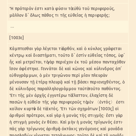
Ἢ πρότερόν ἐστι κατὰ φύσιν τὸ εὐθὺ τοῦ περιφεροῦς,
μᾶλλον δ´ ὅλως πάθος τι τῆς εὐθείας ἡ περιφερής;
…
[1003ε]
Κάμπτεσθαι γὰρ λέγεται τὸ ὀρθόν, καὶ ὁ κύκλος γράφεται
κέντρῳ καὶ διαστήματι, τοῦτο δ´ ἐστὶν εὐθείας τόπος, ὑφ´
ἧς καὶ μετρεῖται, τὸ γὰρ περιέχον ἐκ τοῦ μέσου πανταχόθεν
ἴσον ἀφέστηκε. Γεννᾶται δὲ καὶ κῶνος καὶ κύλινδρος ἀπ´
εὐθυγράμμων, ὁ μὲν τριγώνου περὶ μίαν πλευρὰν
μένουσαν τῇ ἑτέρᾳ πλευρᾷ καὶ τῇ βάσει περιενεχθέντος, ὁ
δὲ κύλινδρος παραλληλογράμμου ταὐτὸ τοῦτο παθόντος.
Ἔτι τῆς μὲν ἀρχῆς ἐγγυτέρω τὸ ἔλαττον, ἐλαχίστη δὲ
πασῶν ἡ εὐθεῖα· τῆς γὰρ περιφεροῦς τὸ μὲν 〈ἐντός〉 ἐστι
κοῖλον κυρτὸν δὲ τὸ ἐκτός. Ἔτι τῶν σχημάτων [1003ς] οἱ
ἀριθμοὶ πρότεροι, καὶ γὰρ ἡ μονὰς τῆς στιγμῆς· ἔστι γὰρ
ἡ στιγμὴ μονὰς ἐν θέσει. Καὶ μὴν ἡ μονὰς τρίγωνός ἐστι·
πᾶς γὰρ τρίγωνος ἀριθμὸς ὀκτάκις γενόμενος καὶ μονάδα
προσλαβὼν γίγνεται τετράγωνος· τοῦτο δὲ καὶ τῇ μονάδι