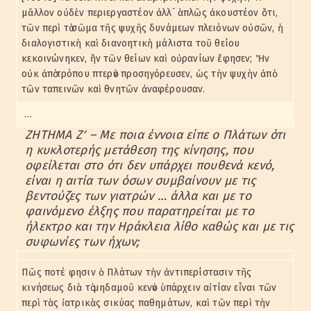
μᾶλλον οὐδὲν περιεργαστέον ἀλλ´ ἁπλῶς ἀκουστέον ὅτι,
τῶν περὶ τὸ σῶμα τῆς ψυχῆς δυνάμεων πλειόνων οὐσῶν, ἡ
διαλογιστικὴ καὶ διανοητικὴ μάλιστα τοῦ θείου
κεκοινώνηκεν, ἣν τῶν θείων καὶ οὐρανίων ἔφησεν; Ἣν
οὐκ ἀπὸ τρόπου πτερὸν προσηγόρευσεν, ὡς τὴν ψυχὴν ἀπὸ
τῶν ταπεινῶν καὶ θνητῶν ἀναφέρουσαν.
…
ΖΗΤΗΜΑ Ζʹ – Με ποια έννοια είπε ο Πλάτων ότι
η κυκλοτερής μετάθεση της κίνησης, που
οφείλεται στο ότι δεν υπάρχει πουθενά κενό,
είναι η αιτία των όσων συμβαίνουν με τις
βεντούζες των γιατρών … άλλα και με το
φαινόμενο έλξης που παρατηρείται με το
ήλεκτρο και την Ηράκλεια λίθο καθώς και με τις
συφωνίες των ήχων;
Πῶς ποτέ φησιν ὁ Πλάτων τὴν ἀντιπερίστασιν τῆς
κινήσεως διὰ τὸ μηδαμοῦ κενὸν ὑπάρχειν αἰτίαν εἶναι τῶν
περὶ τὰς ἰατρικὰς σικύας παθημάτων, καὶ τῶν περὶ τὴν