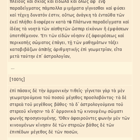
πλείους καὶ σκιὰς καὶ εἴδωλα καὶ ὅλως ἀφ´ ἑνὸς
παραδείγματος πάμπολλα μιμήματα γίγνεσθαι καὶ φύσει
καὶ τέχνῃ δυνατόν ἐστιν, οὕτως ἀνάγκη τὰ ἐνταῦθα τῶν
ἐκεῖ πλήθει διαφέρειν κατὰ τὸν Πλάτωνα παραδείγματα καὶ
ἰδέας τὰ νοητὰ τῶν αἰσθητῶν ὥσπερ εἰκόνων ἢ ἐμφάσεων
ὑποτιθέμενον. Ἔτι τῶν εἰδῶν νόησιν ἐξ ἀφαιρέσεως καὶ
περικοπῆς σώματος ἐπάγει, τῇ τῶν μαθημάτων τάξει
καταβιβάζων ἀπὸ τῆς ἀριθμητικῆς ἐπὶ γεωμετρίαν, εἶτα
μετὰ ταύτην ἐπ´ ἀστρολογίαν,
…
[1001ς]
ἐπὶ πάσαις δὲ τὴν ἁρμονικὴν τιθείς· γίγνεται γὰρ τὰ μὲν
γεωμετρούμενα τοῦ ποσοῦ μέγεθος προσλαβόντος· τὰ δὲ
στερεὰ τοῦ μεγέθους βάθος· τὰ δ´ ἀστρολογούμενα τοῦ
στερεοῦ κίνησιν· τὰ δ´ ἁρμονικὰ τῷ κινουμένῳ σώματι
φωνῆς προσγενομένης. Ὅθεν ἀφαιροῦντες φωνὴν μὲν τῶν
κινουμένων κίνησιν δὲ τῶν στερεῶν βάθος δὲ τῶν
ἐπιπέδων μέγεθος δὲ τῶν ποσῶν,