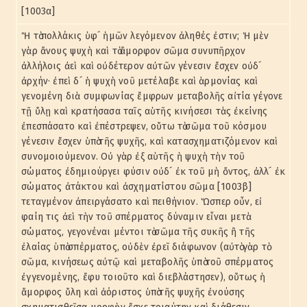
[1003α]
Ἢ τὸ πολλάκις ὑφ´ ἡμῶν λεγόμενον ἀληθές ἐστιν; Ἡ μὲν
γὰρ ἄνους ψυχὴ καὶ τὸ ἄμορφον σῶμα συνυπῆρχον
ἀλλήλοις ἀεὶ καὶ οὐδέτερον αὐτῶν γένεσιν ἔσχεν οὐδ´
ἀρχήν· ἐπεὶ δ´ ἡ ψυχὴ νοῦ μετέλαβε καὶ ἁρμονίας καὶ
γενομένη διὰ συμφωνίας ἔμφρων μεταβολῆς αἰτία γέγονε
τῇ ὕλῃ καὶ κρατήσασα ταῖς αὑτῆς κινήσεσι τὰς ἐκείνης
ἐπεσπάσατο καὶ ἐπέστρεψεν, οὕτω τὸ σῶμα τοῦ κόσμου
γένεσιν ἔσχεν ὑπὸ τῆς ψυχῆς, καὶ κατασχηματιζόμενον καὶ
συνομοιούμενον. Οὐ γὰρ ἐξ αὑτῆς ἡ ψυχὴ τὴν τοῦ
σώματος ἐδημιούργει φύσιν οὐδ´ ἐκ τοῦ μὴ ὄντος, ἀλλ´ ἐκ
σώματος ἀτάκτου καὶ ἀσχηματίστου σῶμα [1003β]
τεταγμένον ἀπειργάσατο καὶ πειθήνιον. Ὥσπερ οὖν, εἰ
φαίη τις ἀεὶ τὴν τοῦ σπέρματος δύναμιν εἶναι μετὰ
σώματος, γεγονέναι μέντοι τὸ σῶμα τῆς συκῆς ἢ τῆς
ἐλαίας ὑπὸ σπέρματος, οὐδὲν ἐρεῖ διάφωνον (αὐτὸ γὰρ τὸ
σῶμα, κινήσεως αὐτῷ καὶ μεταβολῆς ὑπὸ τοῦ σπέρματος
ἐγγενομένης, ἔφυ τοιοῦτο καὶ διεβλάστησεν), οὕτως ἡ
ἄμορφος ὕλη καὶ ἀόριστος ὑπὸ τῆς ψυχῆς ἐνούσης