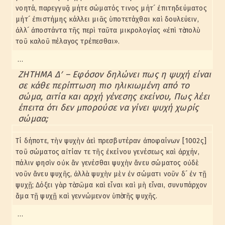
νοητά, παρεγγυᾷ μήτε σώματός τινος μήτ´ ἐπιτηδεύματος
μήτ´ ἐπιστήμης κάλλει μιᾶς ὑποτετάχθαι καὶ δουλεύειν,
ἀλλ´ ἀποστάντα τῆς περὶ ταῦτα μικρολογίας «ἐπὶ τὸ πολὺ
τοῦ καλοῦ πέλαγος τρέπεσθαι».
…
ΖΗΤΗΜΑ Δʹ – Εφόσον δηλώνει πως η ψυχή είναι
σε κάθε περίπτωση πιο ηλικιωμένη από το
σώμα, αιτία και αρχή γένεσης εκείνου, Πως λέει
έπειτα ότι δεν μπορούσε να γίνει ψυχή χωρίς
σώμαα;
Τί δήποτε, τὴν ψυχὴν ἀεὶ πρεσβυτέραν ἀποφαίνων [1002ς]
τοῦ σώματος αἰτίαν τε τῆς ἐκείνου γενέσεως καὶ ἀρχήν,
πάλιν φησὶν οὐκ ἂν γενέσθαι ψυχὴν ἄνευ σώματος οὐδὲ
νοῦν ἄνευ ψυχῆς, ἀλλὰ ψυχὴν μὲν ἐν σώματι νοῦν δ´ ἐν τῇ
ψυχῇ; Δόξει γὰρ τὸ σῶμα καὶ εἶναι καὶ μὴ εἶναι, συνυπάρχον
ἅμα τῇ ψυχῇ καὶ γεννώμενον ὑπὸ τῆς ψυχῆς.
…