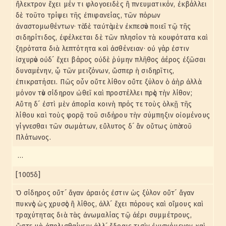
ἤλεκτρον ἔχει μέν τι φλογοειδὲς ἢ πνευματικόν, ἐκβάλλει
δὲ τοῦτο τρίψει τῆς ἐπιφανείας, τῶν πόρων
ἀναστομωθέντων· τὸ δὲ ταὐτὸ μὲν ἐκπεσὸν ποιεῖ τῷ τῆς
σιδηρίτιδος, ἐφέλκεται δὲ τῶν πλησίον τὰ κουφότατα καὶ
ξηρότατα διὰ λεπτότητα καὶ ἀσθένειαν· οὐ γάρ ἐστιν
ἰσχυρὸν οὐδ´ ἔχει βάρος οὐδὲ ῥύμην πλῆθος ἀέρος ἐξῶσαι
δυναμένην, ᾧ τῶν μειζόνων, ὥσπερ ἡ σιδηρῖτις,
ἐπικρατήσει. Πῶς οὖν οὔτε λίθον οὔτε ξύλον ὁ ἀὴρ ἀλλὰ
μόνον τὸν σίδηρον ὠθεῖ καὶ προστέλλει πρὸς τὴν λίθον;
Αὕτη δ´ ἐστὶ μὲν ἀπορία κοινὴ πρός τε τοὺς ὁλκῇ τῆς
λίθου καὶ τοὺς φορᾷ τοῦ σιδήρου τὴν σύμπηξιν οἰομένους
γίγνεσθαι τῶν σωμάτων, εὔλυτος δ´ ἂν οὕτως ὑπὸ τοῦ
Πλάτωνος.
…
[1005δ]
Ὁ σίδηρος οὔτ´ ἄγαν ἀραιός ἐστιν ὡς ξύλον οὔτ´ ἄγαν
πυκνὸς ὡς χρυσὸς ἢ λίθος, ἀλλ´ ἔχει πόρους καὶ οἴμους καὶ
τραχύτητας διὰ τὰς ἀνωμαλίας τῷ ἀέρι συμμέτρους,