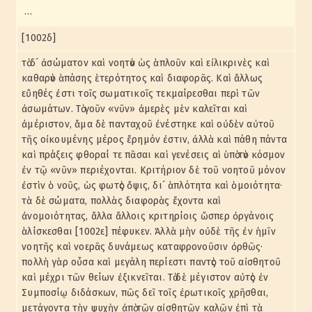
…
[1002δ]
τὸ δ´ ἀσώματον καὶ νοητὸν ὡς ἁπλοῦν καὶ εἰλικρινὲς καὶ
καθαρὸν ἁπάσης ἑτερότητος καὶ διαφορᾶς. Καὶ ἄλλως
εὔηθές ἐστι τοῖς σωματικοῖς τεκμαίρεσθαι περὶ τῶν
ἀσωμάτων. Τὸ γοῦν «νῦν» ἀμερὲς μὲν καλεῖται καὶ
ἀμέριστον, ἅμα δὲ πανταχοῦ ἐνέστηκε καὶ οὐδὲν αὐτοῦ
τῆς οἰκουμένης μέρος ἔρημόν ἐστιν, ἀλλὰ καὶ πάθη πάντα
καὶ πράξεις φθοραί τε πᾶσαι καὶ γενέσεις αἱ ὑπὸ τὸν κόσμον
ἐν τῷ «νῦν» περιέχονται. Κριτήριον δὲ τοῦ νοητοῦ μόνον
ἐστὶν ὁ νοῦς, ὡς φωτὸς ὄψις, δι´ ἁπλότητα καὶ ὁμοιότητα·
τὰ δὲ σώματα, πολλὰς διαφορὰς ἔχοντα καὶ
ἀνομοιότητας, ἄλλα ἄλλοις κριτηρίοις ὥσπερ ὀργάνοις
ἁλίσκεσθαι [1002ε] πέφυκεν. Ἀλλὰ μὴν οὐδὲ τῆς ἐν ἡμῖν
νοητῆς καὶ νοερᾶς δυνάμεως καταφρονοῦσιν ὀρθῶς·
πολλὴ γὰρ οὖσα καὶ μεγάλη περίεστι παντὸς τοῦ αἰσθητοῦ
καὶ μέχρι τῶν θείων ἐξικνεῖται. Τὸ δὲ μέγιστον αὐτὸς ἐν
Συμποσίῳ διδάσκων, πῶς δεῖ τοῖς ἐρωτικοῖς χρῆσθαι,
μετάγοντα τὴν ψυχὴν ἀπὸ τῶν αἰσθητῶν καλῶν ἐπὶ τὰ