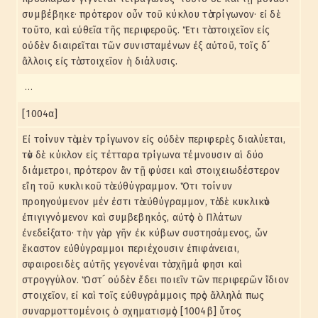
συμβέβηκε· πρότερον οὖν τοῦ κύκλου τὸ τρίγωνον· εἰ δὲ
τοῦτο, καὶ εὐθεῖα τῆς περιφεροῦς. Ἔτι τὸ στοιχεῖον εἰς
οὐδὲν διαιρεῖται τῶν συνισταμένων ἐξ αὐτοῦ, τοῖς δ´
ἄλλοις εἰς τὸ στοιχεῖον ἡ διάλυσις.
…
[1004α]
Εἰ τοίνυν τὸ μὲν τρίγωνον εἰς οὐδὲν περιφερὲς διαλύεται,
τὸν δὲ κύκλον εἰς τέτταρα τρίγωνα τέμνουσιν αἱ δύο
διάμετροι, πρότερον ἂν τῇ φύσει καὶ στοιχειωδέστερον
εἴη τοῦ κυκλικοῦ τὸ εὐθύγραμμον. Ὅτι τοίνυν
προηγούμενον μέν ἐστι τὸ εὐθύγραμμον, τὸ δὲ κυκλικὸν
ἐπιγιγνόμενον καὶ συμβεβηκός, αὐτὸς ὁ Πλάτων
ἐνεδείξατο· τὴν γὰρ γῆν ἐκ κύβων συστησάμενος, ὧν
ἕκαστον εὐθύγραμμοι περιέχουσιν ἐπιφάνειαι,
σφαιροειδὲς αὐτῆς γεγονέναι τὸ σχῆμά φησι καὶ
στρογγύλον. Ὥστ´ οὐδὲν ἔδει ποιεῖν τῶν περιφερῶν ἴδιον
στοιχεῖον, εἰ καὶ τοῖς εὐθυγράμμοις πρὸς ἄλληλά πως
συναρμοττομένοις ὁ σχηματισμὸς [1004β] ὗτος