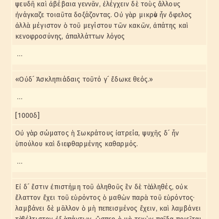
ψευδῆ καὶ ἀβέβαια γεννᾶν, ἐλέγχειν δὲ τοὺς ἄλλους
ἠνάγκαζε τοιαῦτα δοξάζοντας. Οὐ γὰρ μικρὸν ἦν ὄφελος
ἀλλὰ μέγιστον ὁ τοῦ μεγίστου τῶν κακῶν, ἀπάτης καὶ
κενοφροσύνης, ἀπαλλάττων λόγος
…
«Οὐδ´ Ἀσκληπιάδαις τοῦτό γ´ ἔδωκε θεός.»
…
[1000δ]
Οὐ γὰρ σώματος ἡ Σωκράτους ἰατρεία, ψυχῆς δ´ ἦν
ὑπούλου καὶ διεφθαρμένης καθαρμός.
…
Εἰ δ´ ἔστιν ἐπιστήμη τοῦ ἀληθοῦς ἓν δὲ τὸ ἀληθές, οὐκ
ἔλαττον ἔχει τοῦ εὑρόντος ὁ μαθὼν παρὰ τοῦ εὑρόντος·
λαμβάνει δὲ μᾶλλον ὁ μὴ πεπεισμένος ἔχειν, καὶ λαμβάνει