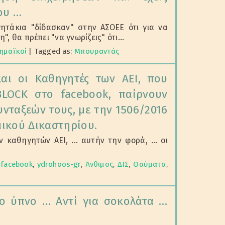
ου …
ητάκια "δίδασκαν" στην ΑΣΟΕΕ ότι για να
, θα πρέπει "να γνωρίζεις" ότι...
ημαϊκοί
|
Tagged as:
Μπουραντάς
και οι Καθηγητές των ΑΕΙ, που
LOCK στο facebook, παίρνουν
υνταξεών τους, με την 1506/2016
ικού Δικαστηρίου.
ν καθηγητών ΑΕΙ, ... αυτήν την φορά, ... οι
:
facebook
,
ydrohoos-gr
,
Άνθιμος
,
ΔΙΣ
,
Θαύματα
,
μο ύπνο … Αντί για σοκολάτα …