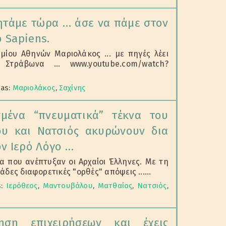
ζητάμε τώρα … άσε να πάμε στον
 Sapiens.
ίου Αθηνών Μαριολάκος ... με πηγές λέει
Στράβωνα ... www.youtube.com/watch?
 as:
Μαριολάκος
,
Σαχίνης
μένα “πνευματικά” τέκνα του
υ και Νατσιός ακυρώνουν δια
ν Ιερό Λόγο …
 που ανέπτυξαν οι Αρχαίοι Έλληνες. Με τη
δες διαφορετικές "ορθές" απόψεις ......
s:
Ιερόθεος
,
Μαντουβάλου
,
Ματθαίος
,
Νατσιός
,
κηση επιχειρήσεων και έχεις