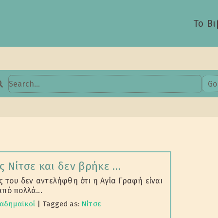
Το Βι
Go
earch
or:
ς Νίτσε και δεν βρήκε …
 του δεν αντελήφθη ότι η Αγία Γραφή είναι
από πολλά...
αδημαϊκοί
|
Tagged as:
Νίτσε