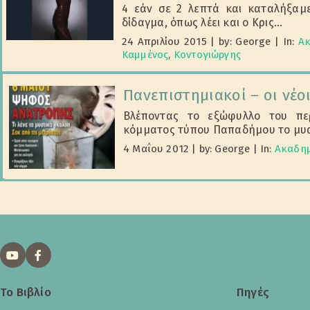
4 εάν σε 2 λεπτά και καταλήξαμε
δίδαγμα, όπως λέει και ο Κρις...
24 Απριλίου 2015
|
by: George
|
In:
Ακ
Καμμένος
,
Κοντογιώργης
Πανεπιστημιακοί – οι νέο
Βλέποντας το εξώφυλλο του περ
κόμματος τύπου Παπαδήμου το μυαλ
4 Μαΐου 2012
|
by: George
|
In:
Ακαδημ
Το Βιβλίο
Πηγές