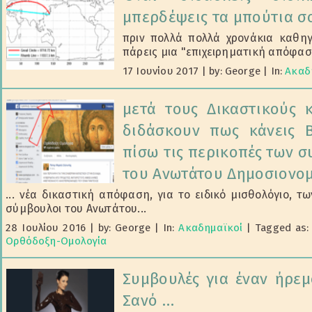
μπερδέψεις τα μπούτια σ
πριν πολλά πολλά χρονάκια καθηγ
πάρεις μια "επιχειρηματική απόφαση"
17 Ιουνίου 2017
|
by: George
|
In:
Ακαδ
μετά τους Δικαστικούς 
διδάσκουν πως κάνεις B
πίσω τις περικοπές των σ
του Ανωτάτου Δημοσιονομ
... νέα δικαστική απόφαση, για το ειδικό μισθολόγιο, τω
σύμβουλοι του Ανωτάτου...
28 Ιουλίου 2016
|
by: George
|
In:
Ακαδημαϊκοί
|
Tagged as
Ορθόδοξη-Ομολογία
Συμβουλές για έναν ήρε
Σανό …