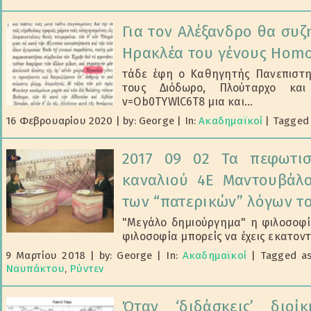
Για τον Αλέξανδρο θα συ
Ηρακλέα του γένους Homo
τάδε έφη ο Καθηγητής Πανεπιστημ
τους Διόδωρο, Πλούταρχο και 
v=Ob0TYWlC6T8 μια και...
16 Φεβρουαρίου 2020
|
by: George
|
In:
Ακαδημαϊκοί
|
Tagged
2017 09 02 Τα πεφωτισ
καναλιού 4Ε Μαντουβάλο
των “πατερικών” λόγων το
"Μεγάλο δημιούργημα" η φιλοσοφία
φιλοσοφία μπορείς να έχεις εκατοντά
9 Μαρτίου 2018
|
by: George
|
In:
Ακαδημαϊκοί
|
Tagged a
Ναυπάκτου
,
Ρύντεν
Όταν ‘διδάσκεις’ διοί