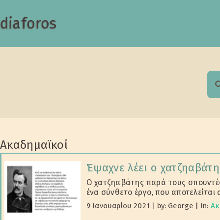
diaforos
S
f
Ακαδημαϊκοί
Έψαχνε λέει ο χατζηαβάτη
Ο χατζηαβάτης παρά τους σπουντές
ένα σύνθετο έργο, που αποτελείται 
9 Ιανουαρίου 2021
|
by: George
|
In:
Ακ