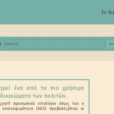
Το Βι
Go
earch
or:
ηρεί ένα από τα πιο χρήσιμα
 δικαιώματα των πολιτών.
ςγιατί προσωπικά ιστολόγια όπως του κ
 επισκεψιμότητα (6632 προβολές)όταν οι