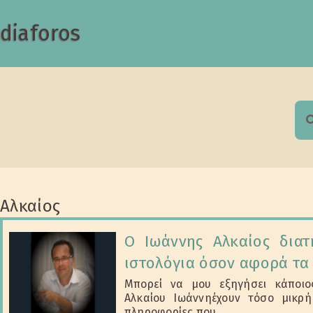
diaforos
S
f
Αλκαίος
Ο Ιωάννης Αλκαίος διατ
ιστολόγια όσον αφορά τα
Μπορεί να μου εξηγήσει κάποιο
Αλκαίου Ιωάννηέχουν τόσο μικρή
πληροφορίες που...