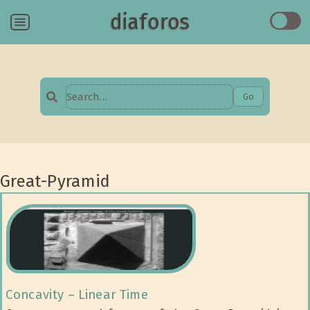
diaforos
Menu
Go
Search
for:
Great-Pyramid
Concavity – Linear Time