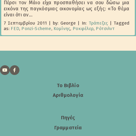
Πέρσι τον Μάιο είχα προσπαθήσει να σου δώσω μια
εικόνα της παγκόσμιας οικονομίας ως εξής: «Το θέμα
είναι ότι αν...
7 Σεπτεμβρίου 2011
|
by: George
|
In:
Τράπεζες
|
Tagged
as:
FED
,
Ponzi-Scheme
,
Κομίνης
,
Ροκφέλερ
,
Ρότσιλντ
Το Βιβλίο
Αριθμολογία
Πηγές
Γραμματεία