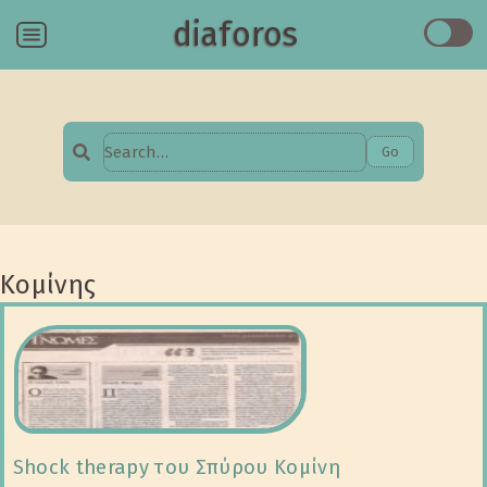
diaforos
Menu
Go
Search
for:
Κομίνης
Shock therapy του Σπύρου Κομίνη