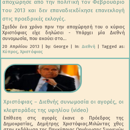
αποχώρησε από την πολιτική τον Φεβρουάριο
του 2013 και δεν επαναδιεκδίκησε επανεκλογή
στις προεδρικές εκλογές.
Σχεδόν ένα χρόνο πριν την αποχώρησή του ο κύριος
Χριστόφιας είχε δηλώσει - Υπάρχει μία Διεθνή
συνομωσία, που ακούει στο...
20 Απριλίου 2013
|
by: George
|
In:
Διεθνή
|
Tagged as:
Κύπρος
,
Χριστόφιας
Χριστόφιας – Διεθνής συνωμοσία οι αγορές, οι
κλεφταράδες της υφηλίου (video)
Επίθεση στις αγορές έκανε ο Πρόεδρος της
Δημοκρατίας, Δημήτρης Χριστόφιας.Μιλώντας χθες
στην εκδήλωση της Παγκύπριας Οργάνωσης Συγγενών