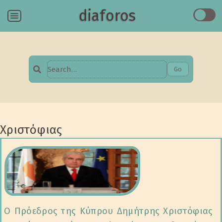
diaforos
Menu
Go
Search
for:
Χριστόφιας
Ο Πρόεδρος της Κύπρου Δημήτρης Χριστόφιας