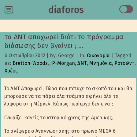
diaforos
Menu
το ΔΝΤ αποχωρεί διότι το πρόγραμμα
διάσωσης δεν βγαίνει ; …
6 Οκτωβρίου 2012
|
by: George
|
In:
Οικονομία
|
Tagged
as:
Bretton-Woods
,
JP-Morgan
,
ΔΝΤ
,
Μνημόνια
,
Ρότσιλντ
,
Χρέος
Το ΔΝΤ Αποχωρεί; Τώρα που πέτυχε το σκοπό του και θα
μπορούσε να τα πάρει όλα τσάμπα αφήνει όλα τα
λάφυρα στη Μέρκελ. Κάπως περίεργο δεν είναι;
Γνωρίζει κανείς το ιστορικό χρέος της Αμερικής;
Το ανέφερε ο Αναγνωστάκης στο πρωινό MEGA 6-