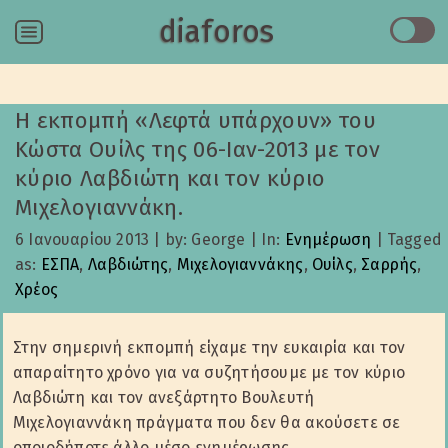
diaforos
Menu
Η εκπομπή «Λεφτά υπάρχουν» του
Κώστα Ουίλς της 06-Ιαν-2013 με τον
κύριο Λαβδιώτη και τον κύριο
Μιχελογιαννάκη.
6 Ιανουαρίου 2013
|
by: George
|
In:
Ενημέρωση
|
Tagged
as:
ΕΣΠΑ
,
Λαβδιώτης
,
Μιχελογιαννάκης
,
Ουίλς
,
Σαρρής
,
Χρέος
Στην σημερινή εκπομπή είχαμε την ευκαιρία και τον
απαραίτητο χρόνο για να συζητήσουμε με τον κύριο
Λαβδιώτη και τον ανεξάρτητο Βουλευτή
Μιχελογιαννάκη πράγματα που δεν θα ακούσετε σε
οποιοδήποτε άλλο μέσο ενημέρωσης.