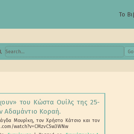
Το Βι
Go
earch
or:
ουν» του Κώστα Ουίλς της 25-
ν Αδαμάντιο Κοραή.
άγδα Μουρίκη, τον Χρήστο Κάτσιο και τον
be.com/watch?v=CMzvCSw3WNw