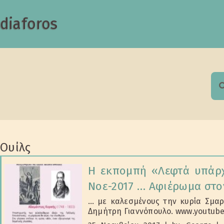
diaforos
S
f
Ουίλς
Η εκπομπή «Λεφτά υπάρχ
Νοε-2017 … Αφιέρωμα στο
… με καλεσμένους την κυρία Σμαρ
Δημήτρη Γιαννόπουλο. www.youtu