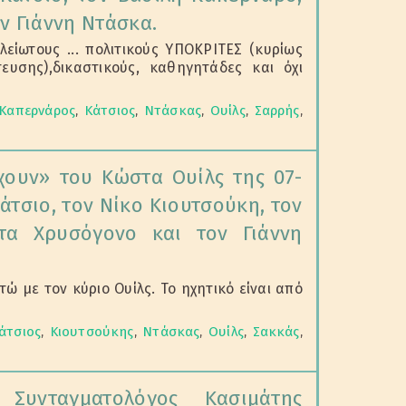
ν Γιάννη Ντάσκα.
είωτους ... πολιτικούς ΥΠΟΚΡΙΤΕΣ (κυρίως
ευσης),δικαστικούς, καθηγητάδες και όχι
Καπερνάρος
,
Κάτσιος
,
Ντάσκας
,
Ουίλς
,
Σαρρής
,
ουν» του Κώστα Ουίλς της 07-
άτσιο, τον Νίκο Κιουτσούκη, τον
τα Χρυσόγονο και τον Γιάννη
ώ με τον κύριο Ουίλς. Το ηχητικό είναι από
άτσιος
,
Κιουτσούκης
,
Ντάσκας
,
Ουίλς
,
Σακκάς
,
Συνταγματολόγος Κασιμάτης