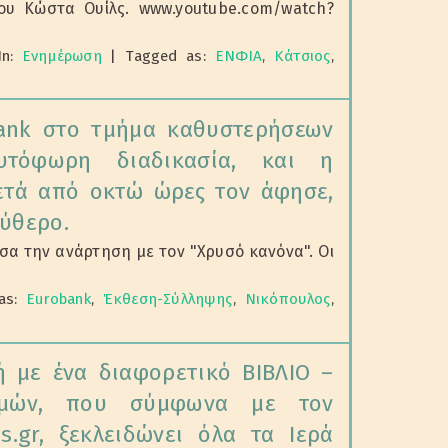
ου Κώστα Ουίλς. www.youtube.com/watch?
In:
Ενημέρωση
|
Tagged as:
ΕΝΦΙΑ
,
Κάτσιος
,
ank στο τμήμα καθυστερήσεων
τόφωρη διαδικασία, και η
μετά από οκτώ ώρες τον άφησε,
εύθερο.
σα την ανάρτηση με τον "Χρυσό κανόνα". Οι
as:
Eurobank
,
Έκθεση-Σύλληψης
,
Νικόπουλος
,
 με ένα διαφορετικό ΒΙΒΛΙΟ –
θμών, που σύμφωνα με τον
s.gr, ξεκλειδώνει όλα τα Ιερά