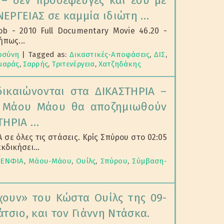
 – δεν προσέφευγες και εσύ με
ΝΕΡΓΕΙΑΣ σε καμμία ιδιώτη …
Job - 2010 Full Documentary Movie 46.20 -
ήπως...
οσύνη
|
Tagged as:
Δικαστικές-Αποφάσεις
,
ΔΙΣ
,
μαράς
,
Σαρρής
,
Τριτενέργεια
,
Χατζηδάκης
δικαιώνονται στα ΔΙΚΑΣΤΗΡΙΑ –
ν Μάου Μάου θα αποζημιωθούν
ΤΗΡΙΑ …
ε όλες τις στάσεις. Κρίς Σπύρου στο 02:05
εκδικήσει...
ΕΝΦΙΑ
,
Μάου-Μάου
,
Ουίλς
,
Σπύρου
,
Σύμβαση-
ουν» του Κώστα Ουίλς της 09-
τσιο, και τον Γιάννη Ντάσκα.