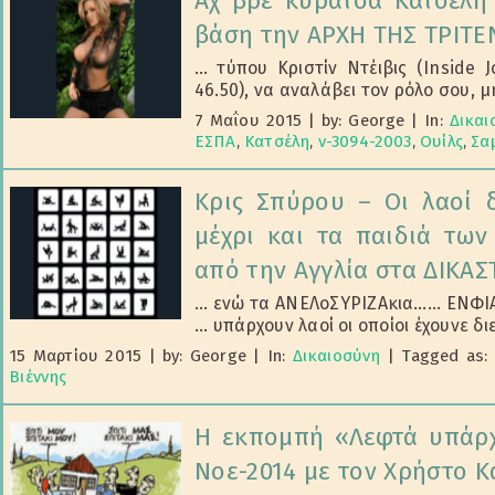
Αχ βρε κυράτσα Κατσέλη
βάση την ΑΡΧΗ ΤΗΣ ΤΡΙΤΕ
… τύπου Κριστίν Ντέιβις (Inside 
46.50), να αναλάβει τον ρόλο σου, μ
7 Μαΐου 2015
|
by: George
|
In:
Δικαι
ΕΣΠΑ
,
Κατσέλη
,
ν-3094-2003
,
Ουίλς
,
Σα
Κρις Σπύρου – Οι λαοί 
μέχρι και τα παιδιά τω
από την Αγγλία στα ΔΙΚΑΣ
… ενώ τα ΑΝΕΛοΣΥΡΙΖΑκια…… ΕΝΦΙΑ σ
... υπάρχουν λαοί οι οποίοι έχουνε δι
15 Μαρτίου 2015
|
by: George
|
In:
Δικαιοσύνη
|
Tagged as:
Βιέννης
Η εκπομπή «Λεφτά υπάρχ
Νοε-2014 με τον Χρήστο Κά