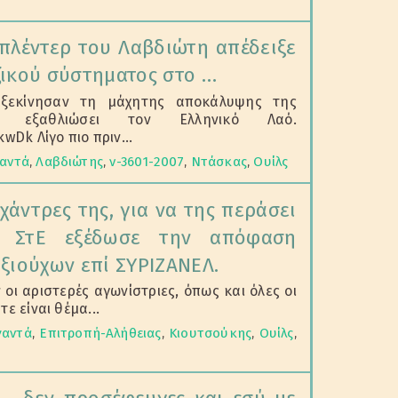
πλέντερ του Λαβδιώτη απέδειξε
ζικού σύστηματος στο …
 ξεκίνησαν τη μάχητης αποκάλυψης της
ι εξαθλιώσει τον Ελληνικό Λαό.
Dk Λίγο πιο πριν...
γαντά
,
Λαβδιώτης
,
ν-3601-2007
,
Ντάσκας
,
Ουίλς
χάντρες της, για να της περάσει
ο ΣτΕ εξέδωσε την απόφαση
ξιούχων επί ΣΥΡΙΖΑΝΕΛ.
οι αριστερές αγωνίστριες, όπως και όλες οι
ε είναι θέμα...
γαντά
,
Επιτροπή-Αλήθειας
,
Κιουτσούκης
,
Ουίλς
,