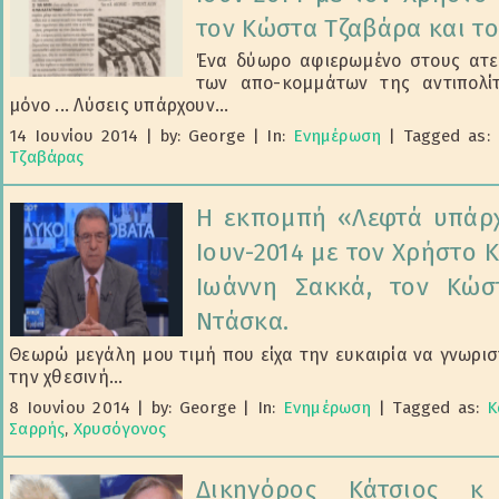
τον Κώστα Τζαβάρα και το
Ένα δύωρο αφιερωμένο στους ατελ
των απο-κομμάτων της αντιπολίτ
μόνο ... Λύσεις υπάρχουν...
14 Ιουνίου 2014
|
by: George
|
In:
Ενημέρωση
|
Tagged as:
Τζαβάρας
Η εκπομπή «Λεφτά υπάρχ
Ιουν-2014 με τον Χρήστο Κ
Ιωάννη Σακκά, τον Κώσ
Ντάσκα.
Θεωρώ μεγάλη μου τιμή που είχα την ευκαιρία να γνωριστ
την χθεσινή...
8 Ιουνίου 2014
|
by: George
|
In:
Ενημέρωση
|
Tagged as:
Κ
Σαρρής
,
Χρυσόγονος
Δικηγόρος Κάτσιος κ 