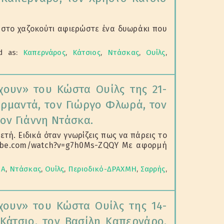
ή στο χαζοκούτι αφιερώστε ένα δυωράκι που
d as:
Καπερνάρος
,
Κάτσιος
,
Ντάσκας
,
Ουίλς
,
ουν» του Κώστα Ουίλς της 21-
αρμαντά, τον Γιώργο Φλωρά, τον
ον Γιάννη Ντάσκα.
τή. Ειδικά όταν γνωρίζεις πως να πάρεις το
tube.com/watch?v=g7h0Ms-ZQQY Με αφορμή
ΠΑ
,
Ντάσκας
,
Ουίλς
,
Περιοδικό-ΔΡΑΧΜΗ
,
Σαρρής
,
ουν» του Κώστα Ουίλς της 14-
 Κάτσιο, τον Βασίλη Καπερνάρο,