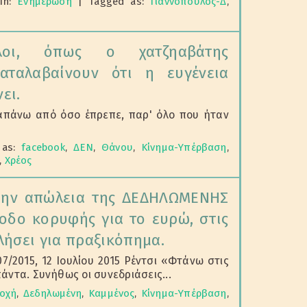
In:
Ενημέρωση
|
Tagged as:
Γιαννόπουλος-Δ
,
λοι, όπως ο χατζηαβάτης
αταλαβαίνουν ότι η ευγένεια
ει.
αραπάνω από όσο έπρεπε, παρ' όλο που ήταν
 as:
facebook
,
ΔΕΝ
,
Θάνου
,
Κίνημα-Υπέρβαση
,
,
Χρέος
την απώλεια της ΔΕΔΗΛΩΜΕΝΗΣ
νοδο κορυφής για το ευρώ, στις
ιλήσει για πραξικόπημα.
7/2015, 12 Ιουλίου 2015 Ρέντσι «Φτάνω στις
άντα. Συνήθως οι συνεδριάσεις...
οχή
,
Δεδηλωμένη
,
Καμμένος
,
Κίνημα-Υπέρβαση
,