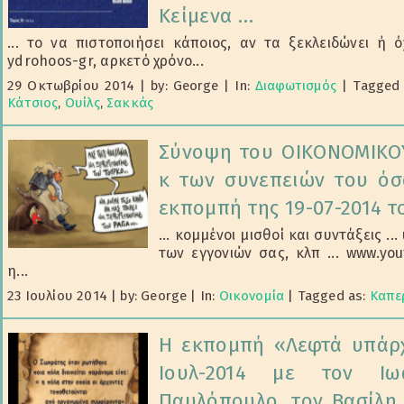
Κείμενα …
... το να πιστοποιήσει κάποιος, αν τα ξεκλειδώνει ή όχ
ydrohoos-gr, αρκετό χρόνο...
29 Οκτωβρίου 2014
|
by: George
|
In:
Διαφωτισμός
|
Tagged
Κάτσιος
,
Ουίλς
,
Σακκάς
Σύνοψη του ΟΙΚΟΝΟΜΙΚΟΥ
κ των συνεπειών του όσ
εκπομπή της 19-07-2014 τ
... κομμένοι μισθοί και συντάξεις .
των εγγονιών σας, κλπ ... www.y
η...
23 Ιουλίου 2014
|
by: George
|
In:
Οικονομία
|
Tagged as:
Καπε
Η εκπομπή «Λεφτά υπάρχ
Ιουλ-2014 με τον Ι
Παυλόπουλο, τον Βασίλη