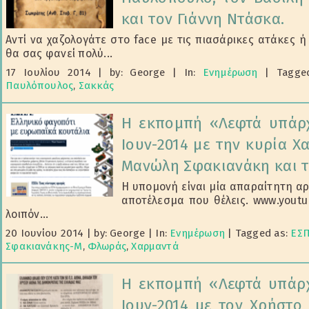
και τον Γιάννη Ντάσκα.
Αντί να χαζολογάτε στο face με τις πιασάρικες ατάκες 
θα σας φανεί πολύ...
17 Ιουλίου 2014
|
by: George
|
In:
Ενημέρωση
|
Tagge
Παυλόπουλος
,
Σακκάς
Η εκπομπή «Λεφτά υπάρχ
Ιουν-2014 με την κυρία Χ
Μανώλη Σφακιανάκη και τ
Η υπομονή είναι μία απαραίτητη αρε
αποτέλεσμα που θέλεις. www.you
λοιπόν...
20 Ιουνίου 2014
|
by: George
|
In:
Ενημέρωση
|
Tagged as:
ΕΣ
Σφακιανάκης-Μ
,
Φλωράς
,
Χαρμαντά
Η εκπομπή «Λεφτά υπάρχ
Ιουν-2014 με τον Χρήστο