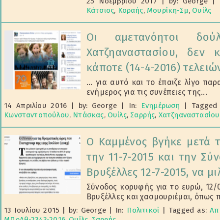
25 Νοεμβρίου 2017
|
by: George
|
Κάτσιος
,
Κοραής
,
Μουρίκη-Σμ
,
Ουίλς
Οι αμετανόητοι δού
Χατζηαναστασίου, δεν κ
κάποτε (14-4-2016) τελειών
... για αυτό και το έπαιζε λίγο π
ενήμερος για τις συνέπειες της...
14 Απριλίου 2016
|
by: George
|
In:
Ενημέρωση
|
Tagged
Κωνσταντοπούλου
,
Ντάσκας
,
Ουίλς
,
Σαρρής
,
Χατζηαναστασίου
Ο Καμμένος βγήκε μετά 
την 11-7-2015 και την Σύ
Βρυξέλλες 12-7-2015, να μ
Σύνοδος κορυφής για το ευρώ, 12/0
Βρυξέλλες και χασμουριέμαι, όπως π
13 Ιουλίου 2015
|
by: George
|
In:
Πολιτικοί
|
Tagged as:
Απ
ΜΠρΑθ-2343-2016
,
Ουίλς
,
Σαρρής