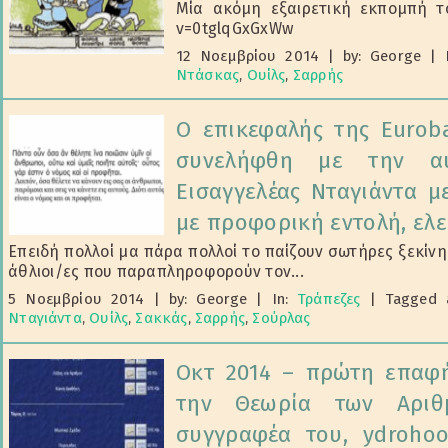
Μία ακόμη εξαιρετική εκπομπή τ
v=0tglqGxGxWw
12 Νοεμβρίου 2014
|
by: George
|
Ντάσκας
,
Ουίλς
,
Σαρρής
Ο επικεφαλής της Eurob
συνελήφθη με την αυ
Εισαγγελέας Νταγιάντα 
με προφορική εντολή, ελ
Επειδή πολλοί μα πάρα πολλοί το παίζουν σωτήρες ξεκίνη
άθλιοι/ες που παραπληροφορούν τον...
5 Νοεμβρίου 2014
|
by: George
|
In:
Τράπεζες
|
Tagged 
Νταγιάντα
,
Ουίλς
,
Σακκάς
,
Σαρρής
,
Σούρλας
Οκτ 2014 – πρώτη επαφή
την Θεωρία των Αρι
συγγραφέα του, ydrohoo