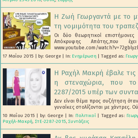
Η Ζωή Γεωργαντά με το μ
τη νομιμότητα του τραπε
Οι δύο θεωρητικοί επιστήμονες
Απόκρυφης Απάτης,που έχε
www.youtube.com/watch?v=72gblyzkw
17 Μαΐου 2015
|
by: George
|
In:
Ενημέρωση
|
Tagged as:
Γεωρ
Η Ραχήλ Μακρή έβαλε τις 
η στεναχώρια, που τ
2287/2015 υπέρ των συντα
Δεν είναι θέμα προς συζήτηση όταν 
γυναίκες στολίζονται με χάντρες. Ούτ
10 Μαΐου 2015
|
by: George
|
In:
Πολιτικοί
|
Tagged as:
Γεωρ
Ραχήλ-Μακρή
,
ΣτΕ-2287-2015
,
Συντάξεις