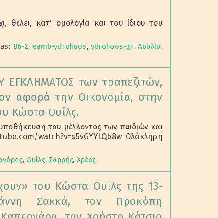
ι, θέλει, κατ' ομολογία και του ίδιου του
 as:
86-Σ
,
eamb-ydrohoos
,
ydrohoos-gr
,
Ασυλία
,
 ΕΓΚΛΗΜΑΤΟΣ των τραπεζιτών,
ον αφορά την Οικονομία, στην
ου Κώστα Ουίλς.
.. υποθήκευση του μέλλοντος των παιδιών και
outube.com/watch?v=s5vGYYLQb8w Ολόκληρη
ρνάρος
,
Ουίλς
,
Σαρρής
,
Χρέος
ουν» του Κώστα Ουίλς της 13-
ωάννη Σακκά, τον Προκόπη
 Καπερνάρο, τον Χρήστο Κάτσιο