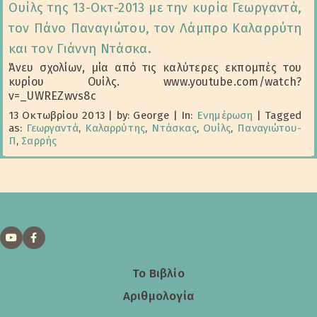
Ουίλς της 13-Οκτ-2013 με την κυρία Γεωργαντά,
τον Πάνο Παναγιώτου, τον Λάμπρο Καλαρρύτη
και τον Γιάννη Ντάσκα.
Άνευ σχολίων, μία από τις καλύτερες εκπομπές του
κυρίου Ουίλς. www.youtube.com/watch?
v=_UWREZwvs8c
13 Οκτωβρίου 2013
|
by: George
|
In:
Ενημέρωση
|
Tagged
as:
Γεωργαντά
,
Καλαρρύτης
,
Ντάσκας
,
Ουίλς
,
Παναγιώτου-
Π
,
Σαρρής
Το Βιβλίο
Αριθμολογία