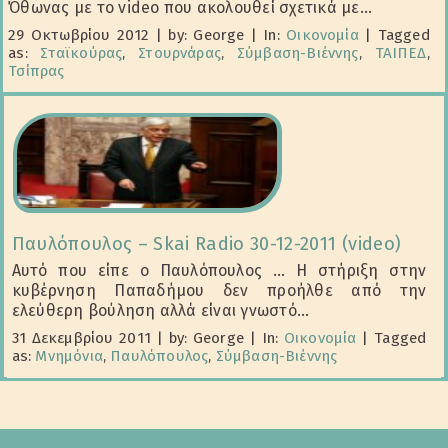
Όθωνας με το video που ακολουθεί σχετικά με...
29 Οκτωβρίου 2012
|
by: George
|
In:
Οικονομία
|
Tagged
as:
Σταϊκούρας
,
Στουρνάρας
,
Σύμβαση-Βιέννης
,
ΤΑΙΠΕΔ
,
Τσίπρας
Παυλόπουλος – Skai Radio 30-12-2011 (video)
Αυτό που είπε ο Παυλόπουλος … Η στήριξη στην
κυβέρνηση Παπαδήμου δεν προήλθε από την
ελεύθερη βούληση αλλά είναι γνωστό...
31 Δεκεμβρίου 2011
|
by: George
|
In:
Οικονομία
|
Tagged
as:
Μνημόνια
,
Παυλόπουλος
,
Σύμβαση-Βιέννης