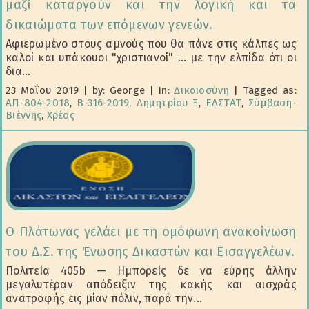
μαζί καταργούν και την λογική και τα
δικαιώματα των επόμενων γενεών.
Αφιερωμένο στους αμνούς που θα πάνε στις κάλπες ως
καλοί και υπάκουοι "χριστιανοί" ... με την ελπίδα ότι οι
δια...
23 Μαΐου 2019
|
by: George
|
In:
Δικαιοσύνη
|
Tagged as:
ΑΠ-804-2018
,
Β-316-2019
,
Δημητρίου-Ξ
,
ΕΛΣΤΑΤ
,
Σύμβαση-
Βιέννης
,
Χρέος
Ο Πλάτωνας γελάει με τη ομόφωνη ανακοίνωση
του Δ.Σ. της Ένωσης Δικαστών και Εισαγγελέων.
Πολιτεία 405b — Ημπορείς δε να εύρης άλλην
μεγαλυτέραν απόδειξιν της κακής και αισχράς
ανατροφής εις μίαν πόλιν, παρά την...