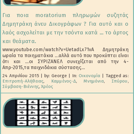
Για ποια moratorium πληρωμών συζητάς
Δημητράκη άνευ Δικογράφων ? Για αυτό και ο
λαός ασχολείται με την τσόντα κατά … το άρτος
και θεάματα.
www.youtube.com/watch?v=UetadLx71vA Δημητράκη
ωραία τα ποιηματάκια ...αλλά αυτό που προκύπτει είναι
ότι και ...οι ΣΥΡΙΖΑΝΕΛ συνεχίζεται από την 4-
Απρ-2015,τα παιχνιδάκια σύστασης...
24 Απριλίου 2015
|
by: George
|
In:
Οικονομία
|
Tagged as:
Επιτροπή-Αλήθειας
,
Καμμένος-Δ
,
Μνημόνια
,
Σπύρου
,
Σύμβαση-Βιέννης
,
Χρέος