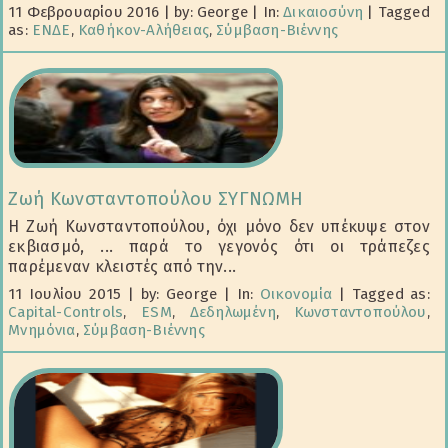
11 Φεβρουαρίου 2016
|
by: George
|
In:
Δικαιοσύνη
|
Tagged
as:
ΕΝΔΕ
,
Καθήκον-Αλήθειας
,
Σύμβαση-Βιέννης
Ζωή Κωνσταντοπούλου ΣΥΓΝΩΜΗ
Η Ζωή Κωνσταντοπούλου, όχι μόνο δεν υπέκυψε στον
εκβιασμό, ... παρά το γεγονός ότι οι τράπεζες
παρέμεναν κλειστές από την...
11 Ιουλίου 2015
|
by: George
|
In:
Οικονομία
|
Tagged as:
Capital-Controls
,
ESM
,
Δεδηλωμένη
,
Κωνσταντοπούλου
,
Μνημόνια
,
Σύμβαση-Βιέννης