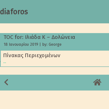
diaforos
TOC for: Ιλιάδα Κ – Δολώνεια
18 Ιανουαρίου 2019
|
by: George
Πίνακας Περιεχομένων
…