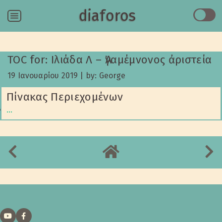
diaforos
Menu
TOC for: Ιλιάδα Λ – Ἀγαμέμνονος ἀριστεία
19 Ιανουαρίου 2019
|
by: George
Πίνακας Περιεχομένων
…