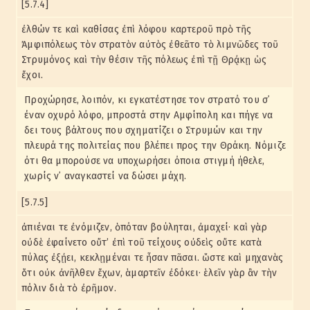
[5.7.4]
ἐλθών τε καὶ καθίσας ἐπὶ λόφου καρτεροῦ πρὸ τῆς
Ἀμφιπόλεως τὸν στρατὸν αὐτὸς ἐθεᾶτο τὸ λιμνῶδες τοῦ
Στρυμόνος καὶ τὴν θέσιν τῆς πόλεως ἐπὶ τῇ Θρᾴκῃ ὡς
ἔχοι.
Προχώρησε, λοιπόν, κι εγκατέστησε τον στρατό του σ᾽
έναν οχυρό λόφο, μπροστά στην Αμφίπολη και πήγε να
δει τους βάλτους που σχηματίζει ο Στρυμών και την
πλευρά της πολιτείας που βλέπει προς την Θράκη. Νόμιζε
ότι θα μπορούσε να υποχωρήσει όποια στιγμή ήθελε,
χωρίς ν᾽ αναγκαστεί να δώσει μάχη.
[5.7.5]
ἀπιέναι τε ἐνόμιζεν, ὁπόταν βούληται, ἀμαχεί· καὶ γὰρ
οὐδὲ ἐφαίνετο οὔτ’ ἐπὶ τοῦ τείχους οὐδεὶς οὔτε κατὰ
πύλας ἐξῄει, κεκλῃμέναι τε ἦσαν πᾶσαι. ὥστε καὶ μηχανὰς
ὅτι οὐκ ἀνῆλθεν ἔχων, ἁμαρτεῖν ἐδόκει· ἑλεῖν γὰρ ἂν τὴν
πόλιν διὰ τὸ ἐρῆμον.