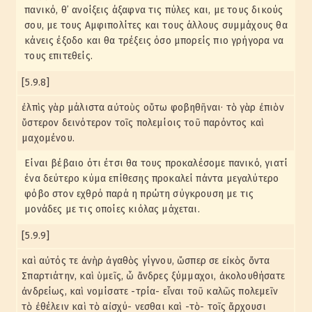
πανικό, θ᾽ ανοίξεις άξαφνα τις πύλες και, με τους δικούς
σου, με τους Αμφιπολίτες και τους άλλους συμμάχους θα
κάνεις έξοδο και θα τρέξεις όσο μπορείς πιο γρήγορα να
τους επιτεθείς.
[5.9.8]
ἐλπὶς γὰρ μάλιστα αὐτοὺς οὕτω φοβηθῆναι· τὸ γὰρ ἐπιὸν
ὕστερον δεινότερον τοῖς πολεμίοις τοῦ παρόντος καὶ
μαχομένου.
Είναι βέβαιο ότι έτσι θα τους προκαλέσομε πανικό, γιατί
ένα δεύτερο κύμα επίθεσης προκαλεί πάντα μεγαλύτερο
φόβο στον εχθρό παρά η πρώτη σύγκρουση με τις
μονάδες με τις οποίες κιόλας μάχεται.
[5.9.9]
καὶ αὐτός τε ἀνὴρ ἀγαθὸς γίγνου, ὥσπερ σε εἰκὸς ὄντα
Σπαρτιάτην, καὶ ὑμεῖς, ὦ ἄνδρες ξύμμαχοι, ἀκολουθήσατε
ἀνδρείως, καὶ νομίσατε -τρία- εἶναι τοῦ καλῶς πολεμεῖν
τὸ ἐθέλειν καὶ τὸ αἰσχύ- νεσθαι καὶ -τὸ- τοῖς ἄρχουσι