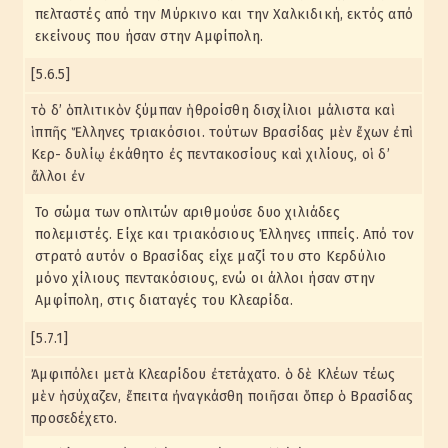
πελταστές από την Μύρκινο και την Χαλκιδική, εκτός από
εκείνους που ήσαν στην Αμφίπολη.
[5.6.5]
τὸ δ’ ὁπλιτικὸν ξύμπαν ἡθροίσθη δισχίλιοι μάλιστα καὶ
ἱππῆς Ἕλληνες τριακόσιοι. τούτων Βρασίδας μὲν ἔχων ἐπὶ
Κερ- δυλίῳ ἐκάθητο ἐς πεντακοσίους καὶ χιλίους, οἱ δ’
ἄλλοι ἐν
Το σώμα των οπλιτών αριθμούσε δυο χιλιάδες
πολεμιστές. Είχε και τριακόσιους Έλληνες ιππείς. Από τον
στρατό αυτόν ο Βρασίδας είχε μαζί του στο Κερδύλιο
μόνο χίλιους πεντακόσιους, ενώ οι άλλοι ήσαν στην
Αμφίπολη, στις διαταγές του Κλεαρίδα.
[5.7.1]
Ἀμφιπόλει μετὰ Κλεαρίδου ἐτετάχατο. ὁ δὲ Κλέων τέως
μὲν ἡσύχαζεν, ἔπειτα ἠναγκάσθη ποιῆσαι ὅπερ ὁ Βρασίδας
προσεδέχετο.