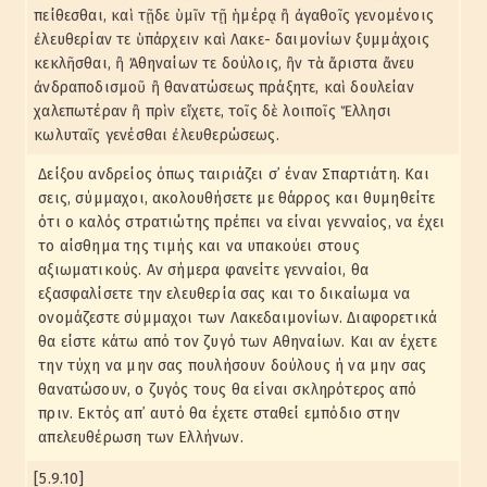
πείθεσθαι, καὶ τῇδε ὑμῖν τῇ ἡμέρᾳ ἢ ἀγαθοῖς γενομένοις
ἐλευθερίαν τε ὑπάρχειν καὶ Λακε- δαιμονίων ξυμμάχοις
κεκλῆσθαι, ἢ Ἀθηναίων τε δούλοις, ἢν τὰ ἄριστα ἄνευ
ἀνδραποδισμοῦ ἢ θανατώσεως πράξητε, καὶ δουλείαν
χαλεπωτέραν ἢ πρὶν εἴχετε, τοῖς δὲ λοιποῖς Ἕλλησι
κωλυταῖς γενέσθαι ἐλευθερώσεως.
Δείξου ανδρείος όπως ταιριάζει σ᾽ έναν Σπαρτιάτη. Και
σεις, σύμμαχοι, ακολουθήσετε με θάρρος και θυμηθείτε
ότι ο καλός στρατιώτης πρέπει να είναι γενναίος, να έχει
το αίσθημα της τιμής και να υπακούει στους
αξιωματικούς. Αν σήμερα φανείτε γενναίοι, θα
εξασφαλίσετε την ελευθερία σας και το δικαίωμα να
ονομάζεστε σύμμαχοι των Λακεδαιμονίων. Διαφορετικά
θα είστε κάτω από τον ζυγό των Αθηναίων. Και αν έχετε
την τύχη να μην σας πουλήσουν δούλους ή να μην σας
θανατώσουν, ο ζυγός τους θα είναι σκληρότερος από
πριν. Εκτός απ᾽ αυτό θα έχετε σταθεί εμπόδιο στην
απελευθέρωση των Ελλήνων.
[5.9.10]