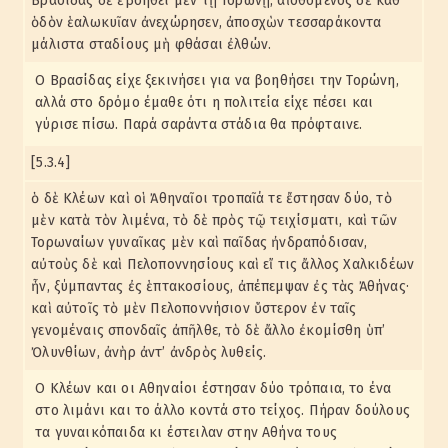
Βρασίδας δὲ ἐβοήθει μὲν τῇ Τορώνῃ, αἰσθόμενος δὲ καθ’
ὁδὸν ἑαλωκυῖαν ἀνεχώρησεν, ἀποσχὼν τεσσαράκοντα
μάλιστα σταδίους μὴ φθάσαι ἐλθών.
Ο Βρασίδας είχε ξεκινήσει για να βοηθήσει την Τορώνη,
αλλά στο δρόμο έμαθε ότι η πολιτεία είχε πέσει και
γύρισε πίσω. Παρά σαράντα στάδια θα πρόφταινε.
[5.3.4]
ὁ δὲ Κλέων καὶ οἱ Ἀθηναῖοι τροπαῖά τε ἔστησαν δύο, τὸ
μὲν κατὰ τὸν λιμένα, τὸ δὲ πρὸς τῷ τειχίσματι, καὶ τῶν
Τορωναίων γυναῖκας μὲν καὶ παῖδας ἠνδραπόδισαν,
αὐτοὺς δὲ καὶ Πελοποννησίους καὶ εἴ τις ἄλλος Χαλκιδέων
ἦν, ξύμπαντας ἐς ἑπτακοσίους, ἀπέπεμψαν ἐς τὰς Ἀθήνας·
καὶ αὐτοῖς τὸ μὲν Πελοποννήσιον ὕστερον ἐν ταῖς
γενομέναις σπονδαῖς ἀπῆλθε, τὸ δὲ ἄλλο ἐκομίσθη ὑπ’
Ὀλυνθίων, ἀνὴρ ἀντ’ ἀνδρὸς λυθείς.
Ο Κλέων και οι Αθηναίοι έστησαν δύο τρόπαια, το ένα
στο λιμάνι και το άλλο κοντά στο τείχος. Πήραν δούλους
τα γυναικόπαιδα κι έστειλαν στην Αθήνα τους