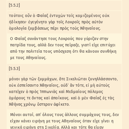
[5.5.2]
τούτοις οὖν ὁ Φαίαξ ἐντυχὼν τοῖς κομιζομένοις οὐκ
ἠδίκησεν· ἐγεγένητο γὰρ τοῖς Λοκροῖς πρὸς αὐτὸν
ὁμολογία ξυμβάσεως πέρι πρὸς τοὺς Ἀθηναίους.
Ο Φαίαξ συνάντησε τους Λοκρούς που γύριζαν στην
πατρίδα τους, αλλά δεν τους πείραξε, γιατί είχε επιτύχει
από την πολιτεία τους υπόσχεση ότι θα κάνουν συνθήκη
με τους Αθηναίους.
[5.5.3]
μόνοι γὰρ τῶν ξυμμάχων, ὅτε Σικελιῶται ξυνηλλάσσοντο,
οὐκ ἐσπείσαντο Ἀθηναίοις, οὐδ’ ἂν τότε, εἰ μὴ αὐτοὺς
κατεῖχεν ὁ πρὸς Ἱππωνιᾶς καὶ Μεδμαίους πόλεμος
ὁμόρους τε ὄντας καὶ ἀποίκους. καὶ ὁ μὲν Φαίαξ ἐς τὰς
Ἀθήνας χρόνῳ ὕστερον ἀφίκετο.
Μόνοι αυτοί, απ᾽ όλους τους άλλους συμμάχους τους, δεν
είχαν κάνει ειρήνη με τους Αθηναίους όταν είχε γίνει η
γενική ειρήνη στη Σικελία. Αλλά και τότε θα είχαν