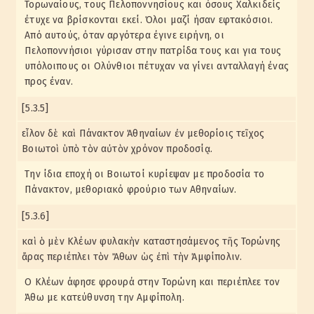
Τορωναίους, τους Πελοποννησίους και όσους Χαλκιδείς
έτυχε να βρίσκονται εκεί. Όλοι μαζί ήσαν εφτακόσιοι.
Από αυτούς, όταν αργότερα έγινε ειρήνη, οι
Πελοποννήσιοι γύρισαν στην πατρίδα τους και για τους
υπόλοιπους οι Ολύνθιοι πέτυχαν να γίνει ανταλλαγή ένας
προς έναν.
[5.3.5]
εἷλον δὲ καὶ Πάνακτον Ἀθηναίων ἐν μεθορίοις τεῖχος
Βοιωτοὶ ὑπὸ τὸν αὐτὸν χρόνον προδοσίᾳ.
Την ίδια εποχή οι Βοιωτοί κυρίεψαν με προδοσία το
Πάνακτον, μεθοριακό φρούριο των Αθηναίων.
[5.3.6]
καὶ ὁ μὲν Κλέων φυλακὴν καταστησάμενος τῆς Τορώνης
ἄρας περιέπλει τὸν Ἄθων ὡς ἐπὶ τὴν Ἀμφίπολιν.
Ο Κλέων άφησε φρουρά στην Τορώνη και περιέπλεε τον
Άθω με κατεύθυνση την Αμφίπολη.