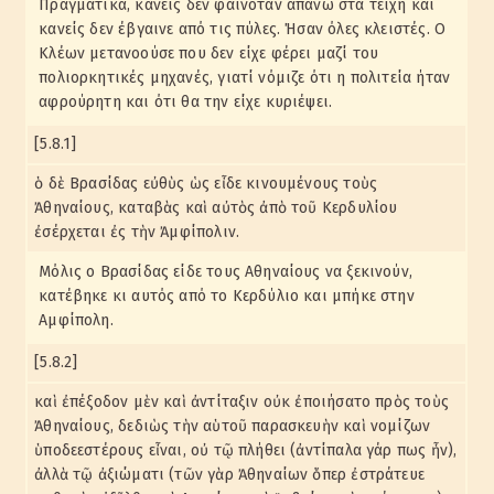
Πραγματικά, κανείς δεν φαινόταν απάνω στα τείχη και
κανείς δεν έβγαινε από τις πύλες. Ήσαν όλες κλειστές. Ο
Κλέων μετανοούσε που δεν είχε φέρει μαζί του
πολιορκητικές μηχανές, γιατί νόμιζε ότι η πολιτεία ήταν
αφρούρητη και ότι θα την είχε κυριέψει.
[5.8.1]
ὁ δὲ Βρασίδας εὐθὺς ὡς εἶδε κινουμένους τοὺς
Ἀθηναίους, καταβὰς καὶ αὐτὸς ἀπὸ τοῦ Κερδυλίου
ἐσέρχεται ἐς τὴν Ἀμφίπολιν.
Μόλις ο Βρασίδας είδε τους Αθηναίους να ξεκινούν,
κατέβηκε κι αυτός από το Κερδύλιο και μπήκε στην
Αμφίπολη.
[5.8.2]
καὶ ἐπέξοδον μὲν καὶ ἀντίταξιν οὐκ ἐποιήσατο πρὸς τοὺς
Ἀθηναίους, δεδιὼς τὴν αὑτοῦ παρασκευὴν καὶ νομίζων
ὑποδεεστέρους εἶναι, οὐ τῷ πλήθει (ἀντίπαλα γάρ πως ἦν),
ἀλλὰ τῷ ἀξιώματι (τῶν γὰρ Ἀθηναίων ὅπερ ἐστράτευε