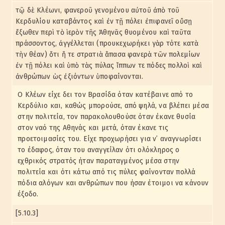
τῷ δὲ Κλέωνι, φανεροῦ γενομένου αὐτοῦ ἀπὸ τοῦ
Κερδυλίου καταβάντος καὶ ἐν τῇ πόλει ἐπιφανεῖ οὔσῃ
ἔξωθεν περὶ τὸ ἱερὸν τῆς Ἀθηνᾶς θυομένου καὶ ταῦτα
πράσσοντος, ἀγγέλλεται (προυκεχωρήκει γὰρ τότε κατὰ
τὴν θέαν) ὅτι ἥ τε στρατιὰ ἅπασα φανερὰ τῶν πολεμίων
ἐν τῇ πόλει καὶ ὑπὸ τὰς πύλας ἵππων τε πόδες πολλοὶ καὶ
ἀνθρώπων ὡς ἐξιόντων ὑποφαίνονται.
Ο Κλέων είχε δει τον Βρασίδα όταν κατέβαινε από το
Κερδύλιο και, καθώς μπορούσε, από ψηλά, να βλέπει μέσα
στην πολιτεία, τον παρακολουθούσε όταν έκανε θυσία
στον ναό της Αθηνάς και μετά, όταν έκανε τις
προετοιμασίες του. Είχε προχωρήσει για ν᾽ αναγνωρίσει
το έδαφος, όταν του αναγγείλαν ότι ολόκληρος ο
εχθρικός στρατός ήταν παραταγμένος μέσα στην
πολιτεία και ότι κάτω από τις πύλες φαίνονταν πολλά
πόδια αλόγων και ανθρώπων που ήσαν έτοιμοι να κάνουν
έξοδο.
[5.10.3]