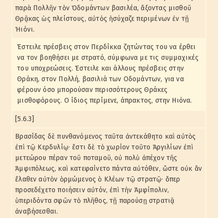
παρὰ Πολλῆν τὸν Ὀδομάντων βασιλέα, ἄξοντας μισθοῦ
Θρᾷκας ὡς πλείστους, αὐτὸς ἡσύχαζε περιμένων ἐν τῇ
Ἠιόνι.
Έστειλε πρέσβεις στον Περδίκκα ζητώντας του να έρθει
να τον βοηθήσει με στρατό, σύμφωνα με τις συμμαχικές
του υποχρεώσεις. Έστειλε και άλλους πρέσβεις στην
Θράκη, στον Πολλή, βασιλιά των Οδομάντων, για να
φέρουν όσο μπορούσαν περισσότερους Θράκες
μισθοφόρους. Ο ίδιος περίμενε, άπρακτος, στην Ηιόνα.
[5.6.3]
Βρασίδας δὲ πυνθανόμενος ταῦτα ἀντεκάθητο καὶ αὐτὸς
ἐπὶ τῷ Κερδυλίῳ· ἔστι δὲ τὸ χωρίον τοῦτο Ἀργιλίων ἐπὶ
μετεώρου πέραν τοῦ ποταμοῦ, οὐ πολὺ ἀπέχον τῆς
Ἀμφιπόλεως, καὶ κατεφαίνετο πάντα αὐτόθεν, ὥστε οὐκ ἂν
ἔλαθεν αὐτὸν ὁρμώμενος ὁ Κλέων τῷ στρατῷ· ὅπερ
προσεδέχετο ποιήσειν αὐτόν, ἐπὶ τὴν Ἀμφίπολιν,
ὑπεριδόντα σφῶν τὸ πλῆθος, τῇ παρούσῃ στρατιᾷ
ἀναβήσεσθαι.