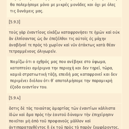
θα πολεμήσομε μόνο με μικρές μονάδες και όχι με όλες
τις δυνάμεις μας.
[5.9.3]
τοὺς γὰρ ἐναντίους εἰκάζω καταφρονήσει τε ἡμῶν καὶ οὐκ
ἂν ἐλπίσαντας ὡς ἂν ἐπεξέλθοι τις αὐτοῖς ἐς μάχην
ἀναβῆναί τε πρὸς τὸ χωρίον καὶ νῦν ἀτάκτως κατὰ θέαν
τετραμμένους ὀλιγωρεῖν.
Νομίζω ότι ο εχθρός μας που ανέβηκε στο ύψωμα,
κατοπτεύει αμέριμνα την περιοχή και δεν τηρεί, τώρα,
καμιά στρατιωτική τάξη, επειδή μας καταφρονεί και δεν
περιμένει διόλου ότι θ᾽ αποτολμήσομε την παραμικρή
έξοδο εναντίον του.
[5.9.4]
ὅστις δὲ τὰς τοιαύτας ἁμαρτίας τῶν ἐναντίων κάλλιστα
ἰδὼν καὶ ἅμα πρὸς τὴν ἑαυτοῦ δύναμιν τὴν ἐπιχείρησιν
ποιεῖται μὴ ἀπὸ τοῦ προφανοῦς μᾶλλον καὶ
ἀντιπαραταχθέντος ἢ ἐκ τοῦ πρὸς τὸ παρὸν ξυμφέροντος,