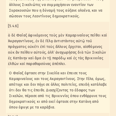
άλλους Σικελιώτες να συμμαχήσουν εναντίον των
Συρακουσών που η δύναμή τους αύξανε ολοένα, και να
σώσουν τους Λεοντίνους δημοκρατικούς.
[5.4.6]
ὁ δὲ Φαίαξ ἀφικόμενος τοὺς μὲν Καμαριναίους πείθει καὶ
Ἀκραγαντίνους, ἐν δὲ Γέλᾳ ἀντιστάντος αὐτῷ τοῦ
πράγματος οὐκέτι ἐπὶ τοὺς ἄλλους ἔρχεται, αἰσθόμενος
οὐκ ἂν πείθειν αὐτούς, ἀλλ’ ἀναχωρήσας διὰ τῶν Σικελῶν
ἐς Κατάνην καὶ ἅμα ἐν τῇ παρόδῳ καὶ ἐς τὰς Βρικιννίας
ἐλθὼν καὶ παραθαρσύνας ἀπέπλει.
Ο Φαίαξ έφτασε στην Σικελία και έπεισε τους
Καμαριναίους και τους Ακραγαντίνους. Στην Γέλα, όμως,
απέτυχε και δεν πήγε σε άλλες πολιτείες, επειδή κατάλαβε
ότι δεν θα τις έπειθε. Διασχίζοντας το έδαφος των
Σικελών, πέρασε από τις Βρικιννίες όπου ενθάρρυνε τους
δημοκρατικούς κι από εκεί έφτασε στην Κατάνη από
όπου έφυγε με τα καράβια.