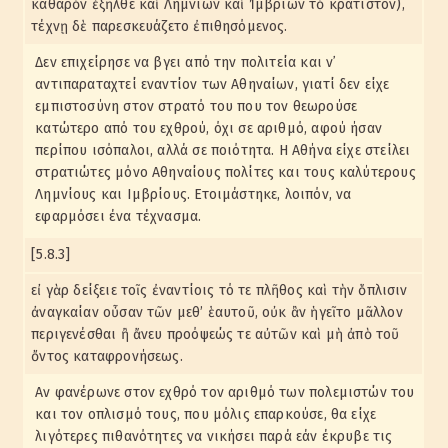
καθαρὸν ἐξῆλθε καὶ Λημνίων καὶ Ἰμβρίων τὸ κράτιστον),
τέχνῃ δὲ παρεσκευάζετο ἐπιθησόμενος.
Δεν επιχείρησε να βγει από την πολιτεία και ν᾽
αντιπαραταχτεί εναντίον των Αθηναίων, γιατί δεν είχε
εμπιστοσύνη στον στρατό του που τον θεωρούσε
κατώτερο από του εχθρού, όχι σε αριθμό, αφού ήσαν
περίπου ισόπαλοι, αλλά σε ποιότητα. Η Αθήνα είχε στείλει
στρατιώτες μόνο Αθηναίους πολίτες και τους καλύτερους
Λημνίους και Ιμβρίους. Ετοιμάστηκε, λοιπόν, να
εφαρμόσει ένα τέχνασμα.
[5.8.3]
εἰ γὰρ δείξειε τοῖς ἐναντίοις τό τε πλῆθος καὶ τὴν ὅπλισιν
ἀναγκαίαν οὖσαν τῶν μεθ’ ἑαυτοῦ, οὐκ ἂν ἡγεῖτο μᾶλλον
περιγενέσθαι ἢ ἄνευ προόψεώς τε αὐτῶν καὶ μὴ ἀπὸ τοῦ
ὄντος καταφρονήσεως.
Αν φανέρωνε στον εχθρό τον αριθμό των πολεμιστών του
και τον οπλισμό τους, που μόλις επαρκούσε, θα είχε
λιγότερες πιθανότητες να νικήσει παρά εάν έκρυβε τις