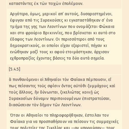
καταστάντες ἐκ τῶν τειχῶν ἐπολέμουν.
Αργότερα, όμως, μερικοί απ᾽ αυτούς, δυσαρεστημένοι,
έφυγαν από τις Συρακούσες κι εγκαταστάθηκαν σ᾽ ένα
τμήμα της γης των Λεοντίνων που ονομάζεται Φώκαια
και στο φρούριο Βρικιννίες, που βρίσκεται κι αυτό στο
έδαφος των Λεοντίνων. Οι περισσότεροι από τους
δημοκρατικούς, οι οποίοι είχαν εξοριστεί, πήγαν κι
ενώθηκαν μαζί τους κι αφού ετοιμάστηκαν, άρχισαν
εχθροπραξίες έχοντας βάσεις τα δύο αυτά σημεία.
[5.4.5]
ἃ πυνθανόμενοι οἱ Ἀθηναῖοι τὸν Φαίακα πέμπουσιν, εἴ
πως πείσαντες τοὺς σφίσιν ὄντας αὐτόθι ξυμμάχους καὶ
τοὺς ἄλλους, ἢν δύνωνται, ξικελιώτας κοινῇ ὡς
Συρακοσίων δύναμιν περιποιουμένων ἐπιστρατεῦσαι,
διασώσειαν τὸν δῆμον τῶν Λεοντίνων.
Όταν οι Αθηναίοι το πληροφορήθηκαν, έστειλαν τον
Φαίακα για να προσπαθήσουν να πείσουν τις συμμαχικές
τους πολιτείες της Σικελίας και —αν μπορούσαν— τους