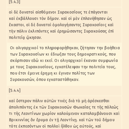
[5.4.3]
οἱ δὲ δυνατοὶ αἰσθόμενοι Συρακοσίους τε ἐπάγονται
καὶ ἐκβάλλουσι τὸν δῆμον. καὶ οἱ μὲν ἐπλανήθησαν ὡς
ἕκαστοι, οἱ δὲ δυνατοὶ ὁμολογήσαντες Συρακοσίοις καὶ
τὴν πόλιν ἐκλιπόντες καὶ ἐρημώσαντες Συρακούσας ἐπὶ
πολιτείᾳ ᾤκησαν.
Οι ολιγαρχικοί το πληροφορήθηκαν, ζήτησαν την βοήθεια
των Συρακουσίων κι έδιωξαν τους δημοκρατικούς, που
σκόρπισαν εδώ κι εκεί. Οι ολιγαρχικοί έκαναν συμφωνία
με τους Συρακουσίους, εγκατέλειψαν την πολιτεία τους,
που έτσι έμεινε έρημη κι έγιναν πολίτες των
Συρακουσών, όπου εγκαταστάθηκαν.
[5.4.4]
καὶ ὕστερον πάλιν αὐτῶν τινὲς διὰ τὸ μὴ ἀρέσκεσθαι
ἀπολιπόντες ἐκ τῶν Συρακουσῶν Φωκαίας τε τῆς πόλεώς
τι τῆς Λεοντίνων χωρίον καλούμενον καταλαμβάνουσι καὶ
Βρικιννίας ὂν ἔρυμα ἐν τῇ Λεοντίνῃ. καὶ τῶν τοῦ δήμου
τότε ἐκπεσόντων οἱ πολλοὶ ἦλθον ὡς αὐτούς, καὶ