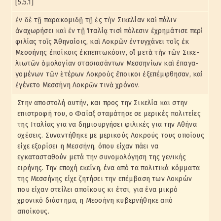
[5.5.1]
ἐν δὲ τῇ παρακομιδῇ τῇ ἐς τὴν Σικελίαν καὶ πάλιν
ἀναχωρήσει καὶ ἐν τῇ Ἰταλίᾳ τισὶ πόλεσιν ἐχρημάτισε περὶ
φιλίας τοῖς Ἀθηναίοις, καὶ Λοκρῶν ἐντυγχάνει τοῖς ἐκ
Μεσσήνης ἐποίκοις ἐκπεπτωκόσιν, οἳ μετὰ τὴν τῶν Σικε-
λιωτῶν ὁμολογίαν στασιασάντων Μεσσηνίων καὶ ἐπαγα-
γομένων τῶν ἑτέρων Λοκροὺς ἔποικοι ἐξεπέμφθησαν, καὶ
ἐγένετο Μεσσήνη Λοκρῶν τινὰ χρόνον.
Στην αποστολή αυτήν, και προς την Σικελία και στην
επιστροφή του, ο Φαίαξ σταμάτησε σε μερικές πολιτείες
της Ιταλίας για να δημιουργήσει φιλικές για την Αθήνα
σχέσεις. Συναντήθηκε με μερικούς Λοκρούς τους οποίους
είχε εξορίσει η Μεσσήνη, όπου είχαν πάει να
εγκατασταθούν μετά την συνομολόγηση της γενικής
ειρήνης. Την εποχή εκείνη, ένα από τα πολιτικά κόμματα
της Μεσσήνης είχε ζητήσει την επέμβαση των Λοκρών
που είχαν στείλει αποίκους κι έτσι, για ένα μικρό
χρονικό διάστημα, η Μεσσήνη κυβερνήθηκε από
αποίκους.