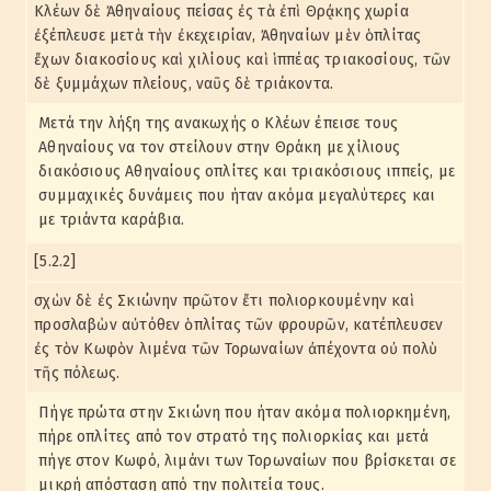
Κλέων δὲ Ἀθηναίους πείσας ἐς τὰ ἐπὶ Θρᾴκης χωρία
ἐξέπλευσε μετὰ τὴν ἐκεχειρίαν, Ἀθηναίων μὲν ὁπλίτας
ἔχων διακοσίους καὶ χιλίους καὶ ἱππέας τριακοσίους, τῶν
δὲ ξυμμάχων πλείους, ναῦς δὲ τριάκοντα.
Μετά την λήξη της ανακωχής ο Κλέων έπεισε τους
Αθηναίους να τον στείλουν στην Θράκη με χίλιους
διακόσιους Αθηναίους οπλίτες και τριακόσιους ιππείς, με
συμμαχικές δυνάμεις που ήταν ακόμα μεγαλύτερες και
με τριάντα καράβια.
[5.2.2]
σχὼν δὲ ἐς Σκιώνην πρῶτον ἔτι πολιορκουμένην καὶ
προσλαβὼν αὐτόθεν ὁπλίτας τῶν φρουρῶν, κατέπλευσεν
ἐς τὸν Κωφὸν λιμένα τῶν Τορωναίων ἀπέχοντα οὐ πολὺ
τῆς πόλεως.
Πήγε πρώτα στην Σκιώνη που ήταν ακόμα πολιορκημένη,
πήρε οπλίτες από τον στρατό της πολιορκίας και μετά
πήγε στον Κωφό, λιμάνι των Τορωναίων που βρίσκεται σε
μικρή απόσταση από την πολιτεία τους.