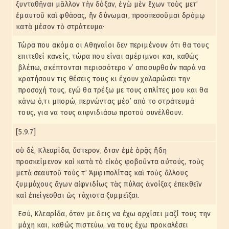
ξυνταθῆναι μᾶλλον τὴν δόξαν, ἐγὼ μὲν ἔχων τοὺς μετ’
ἐμαυτοῦ καὶ φθάσας, ἢν δύνωμαι, προσπεσοῦμαι δρόμῳ
κατὰ μέσον τὸ στράτευμα·
Τώρα που ακόμα οι Αθηναίοι δεν περιμένουν ότι θα τους
επιτεθεί κανείς, τώρα που είναι αμέριμνοι και, καθώς
βλέπω, σκέπτονται περισσότερο ν᾽ αποσυρθούν παρά να
κρατήσουν τις θέσεις τους κι έχουν χαλαρώσει την
προσοχή τους, εγώ θα τρέξω με τους οπλίτες μου και θα
κάνω ό,τι μπορώ, περνώντας μέσ᾽ από το στράτευμά
τους, για να τους αιφνιδιάσω προτού συνέλθουν.
[5.9.7]
σὺ δέ, Κλεαρίδα, ὕστερον, ὅταν ἐμὲ ὁρᾷς ἤδη
προσκείμενον καὶ κατὰ τὸ εἰκὸς φοβοῦντα αὐτούς, τοὺς
μετὰ σεαυτοῦ τούς τ’ Ἀμφιπολίτας καὶ τοὺς ἄλλους
ξυμμάχους ἄγων αἰφνιδίως τὰς πύλας ἀνοίξας ἐπεκθεῖν
καὶ ἐπείγεσθαι ὡς τάχιστα ξυμμεῖξαι.
Εσύ, Κλεαρίδα, όταν με δεις να έχω αρχίσει μαζί τους την
μάχη και, καθώς πιστεύω, να τους έχω προκαλέσει