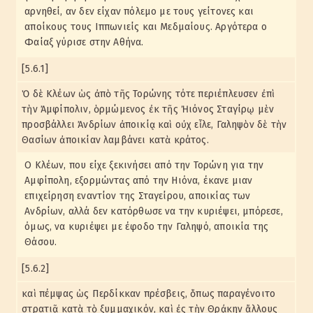
αρνηθεί, αν δεν είχαν πόλεμο με τους γείτονες και
αποίκους τους Ιππωνιείς και Μεδμαίους. Αργότερα ο
Φαίαξ γύρισε στην Αθήνα.
[5.6.1]
Ὁ δὲ Κλέων ὡς ἀπὸ τῆς Τορώνης τότε περιέπλευσεν ἐπὶ
τὴν Ἀμφίπολιν, ὁρμώμενος ἐκ τῆς Ἠιόνος Σταγίρῳ μὲν
προσβάλλει Ἀνδρίων ἀποικίᾳ καὶ οὐχ εἷλε, Γαληψὸν δὲ τὴν
Θασίων ἀποικίαν λαμβάνει κατὰ κράτος.
Ο Κλέων, που είχε ξεκινήσει από την Τορώνη για την
Αμφίπολη, εξορμώντας από την Ηιόνα, έκανε μιαν
επιχείρηση εναντίον της Σταγείρου, αποικίας των
Ανδρίων, αλλά δεν κατόρθωσε να την κυριέψει, μπόρεσε,
όμως, να κυριέψει με έφοδο την Γαληψό, αποικία της
Θάσου.
[5.6.2]
καὶ πέμψας ὡς Περδίκκαν πρέσβεις, ὅπως παραγένοιτο
στρατιᾷ κατὰ τὸ ξυμμαχικόν, καὶ ἐς τὴν Θρᾴκην ἄλλους