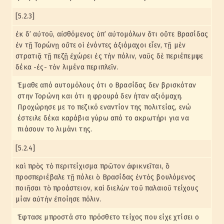
[5.2.3]
ἐκ δ’ αὐτοῦ, αἰσθόμενος ὑπ’ αὐτομόλων ὅτι οὔτε Βρασίδας
ἐν τῇ Τορώνῃ οὔτε οἱ ἐνόντες ἀξιόμαχοι εἶεν, τῇ μὲν
στρατιᾷ τῇ πεζῇ ἐχώρει ἐς τὴν πόλιν, ναῦς δὲ περιέπεμψε
δέκα -ἐς- τὸν λιμένα περιπλεῖν.
Έμαθε από αυτομόλους ότι ο Βρασίδας δεν βρισκόταν
στην Τορώνη και ότι η φρουρά δεν ήταν αξιόμαχη.
Προχώρησε με το πεζικό εναντίον της πολιτείας, ενώ
έστειλε δέκα καράβια γύρω από το ακρωτήρι για να
πιάσουν το λιμάνι της.
[5.2.4]
καὶ πρὸς τὸ περιτείχισμα πρῶτον ἀφικνεῖται, ὃ
προσπεριέβαλε τῇ πόλει ὁ Βρασίδας ἐντὸς βουλόμενος
ποιῆσαι τὸ προάστειον, καὶ διελὼν τοῦ παλαιοῦ τείχους
μίαν αὐτὴν ἐποίησε πόλιν.
Έφτασε μπροστά στο πρόσθετο τείχος που είχε χτίσει ο