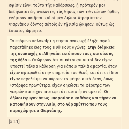
σφίσιν εἶναι τοῦτο τῆς καθάρσεως, ᾗ πρότερόν μοι
δεδήλωται ὡς ἀνελόντες τὰς θήκας τῶν τεθνεώτων ὀρθῶς
ἐνόμισαν ποιῆσαι. καὶ οἱ μὲν Δήλιοι Ἀτραμύττιον
Φαρνάκου δόντος αὐτοῖς ἐν τῇ Ἀσίᾳ ᾤκησαν, οὕτως ὡς
ἕκαστος ὥρμητο.
Το επόμενο καλοκαίρι η ετήσια ανακωχή έληξε, αφού
παρατάθηκε έως τους Πυθικούς αγώνες.
Στην διάρκεια
της ανακωχής οι Αθηναίοι εκτόπισαν τους κατοίκους
της Δήλου.
Θεώρησαν ότι οι κάτοικοι αυτοί δεν είχαν
υποστεί τέλεια κάθαρση για κάποια παλιά αμαρτία, όταν
είχαν αφιερωθεί στην υπηρεσία του θεού, και ότι οι ίδιοι
είχαν παραλείψει να πάρουν το μέτρο αυτό όταν, όπως
ιστόρησα πρωτύτερα, είχαν σηκώσει τα φέρετρα των
νεκρών και είχαν πιστέψει ότι αυτό ήταν αρκετό.
Οι
Δήλιοι έφυγαν όπως μπορούσε ο καθένας και πήγαν να
κατοικήσουν στην Ασία, στο Αδραμύττιο που τους
παραχώρησε ο Φαρνάκης.
[5.2.1]