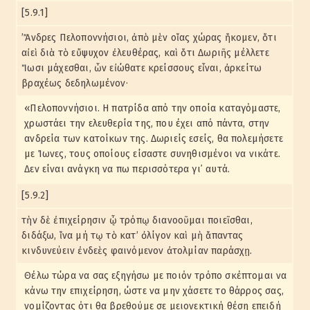
[5.9.1]
’Ἄνδρες Πελοποννήσιοι, ἀπὸ μὲν οἵας χώρας ἥκομεν, ὅτι
αἰεὶ διὰ τὸ εὔψυχον ἐλευθέρας, καὶ ὅτι Δωριῆς μέλλετε
Ἴωσι μάχεσθαι, ὧν εἰώθατε κρείσσους εἶναι, ἀρκείτω
βραχέως δεδηλωμένον·
«Πελοποννήσιοι. Η πατρίδα από την οποία καταγόμαστε,
χρωστάει την ελευθερία της, που έχει από πάντα, στην
ανδρεία των κατοίκων της. Δωριείς εσείς, θα πολεμήσετε
με Ίωνες, τους οποίους είσαστε συνηθισμένοι να νικάτε.
Δεν είναι ανάγκη να πω περισσότερα γι᾽ αυτά.
[5.9.2]
τὴν δὲ ἐπιχείρησιν ᾧ τρόπῳ διανοοῦμαι ποιεῖσθαι,
διδάξω, ἵνα μή τῳ τὸ κατ’ ὀλίγον καὶ μὴ ἅπαντας
κινδυνεύειν ἐνδεὲς φαινόμενον ἀτολμίαν παράσχῃ.
Θέλω τώρα να σας εξηγήσω με ποιόν τρόπο σκέπτομαι να
κάνω την επιχείρηση, ώστε να μην χάσετε το θάρρος σας,
νομίζοντας ότι θα βρεθούμε σε μειονεκτική θέση επειδή