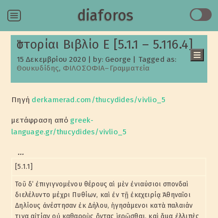
diaforos
Menu
Ἱστορίαι Βιβλίο Ε [5.1.1 – 5.116.4]
15 Δεκεμβρίου 2020
|
by: George
|
Tagged as:
Θουκυδίδης
,
ΦΙΛΟΣΟΦΙΑ–Γραμματεία
Πίνακας Περιεχομένων
…
Πηγή
derkamerad.com/thucydides/vivlio_5
μετάφραση από
greek-
language.gr/thucydides/vivlio_5
…
[5.1.1]
Τοῦ δ’ ἐπιγιγνομένου θέρους αἱ μὲν ἐνιαύσιοι σπονδαὶ
διελέλυντο μέχρι Πυθίων, καὶ ἐν τῇ ἐκεχειρίᾳ Ἀθηναῖοι
Δηλίους ἀνέστησαν ἐκ Δήλου, ἡγησάμενοι κατὰ παλαιάν
τινα αἰτίαν οὐ καθαροὺς ὄντας ἱερῶσθαι, καὶ ἅμα ἐλλιπὲς