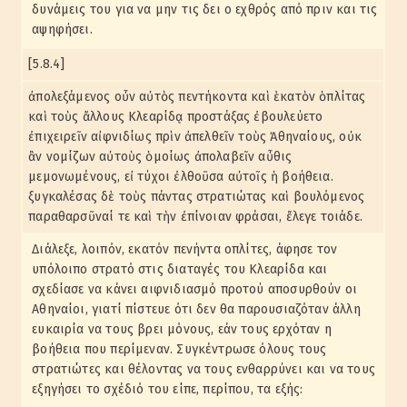
δυνάμεις του για να μην τις δει ο εχθρός από πριν και τις
αψηφήσει.
[5.8.4]
ἀπολεξάμενος οὖν αὐτὸς πεντήκοντα καὶ ἑκατὸν ὁπλίτας
καὶ τοὺς ἄλλους Κλεαρίδᾳ προστάξας ἐβουλεύετο
ἐπιχειρεῖν αἰφνιδίως πρὶν ἀπελθεῖν τοὺς Ἀθηναίους, οὐκ
ἂν νομίζων αὐτοὺς ὁμοίως ἀπολαβεῖν αὖθις
μεμονωμένους, εἰ τύχοι ἐλθοῦσα αὐτοῖς ἡ βοήθεια.
ξυγκαλέσας δὲ τοὺς πάντας στρατιώτας καὶ βουλόμενος
παραθαρσῦναί τε καὶ τὴν ἐπίνοιαν φράσαι, ἔλεγε τοιάδε.
Διάλεξε, λοιπόν, εκατόν πενήντα οπλίτες, άφησε τον
υπόλοιπο στρατό στις διαταγές του Κλεαρίδα και
σχεδίασε να κάνει αιφνιδιασμό προτού αποσυρθούν οι
Αθηναίοι, γιατί πίστευε ότι δεν θα παρουσιαζόταν άλλη
ευκαιρία να τους βρει μόνους, εάν τους ερχόταν η
βοήθεια που περίμεναν. Συγκέντρωσε όλους τους
στρατιώτες και θέλοντας να τους ενθαρρύνει και να τους
εξηγήσει το σχέδιό του είπε, περίπου, τα εξής: