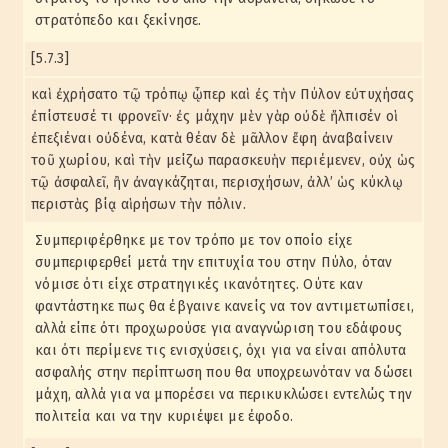
στρατόπεδο και ξεκίνησε.
[5.7.3]
καὶ ἐχρήσατο τῷ τρόπῳ ᾧπερ καὶ ἐς τὴν Πύλον εὐτυχήσας
ἐπίστευσέ τι φρονεῖν· ἐς μάχην μὲν γὰρ οὐδὲ ἤλπισέν οἱ
ἐπεξιέναι οὐδένα, κατὰ θέαν δὲ μᾶλλον ἔφη ἀναβαίνειν
τοῦ χωρίου, καὶ τὴν μείζω παρασκευὴν περιέμενεν, οὐχ ὡς
τῷ ἀσφαλεῖ, ἢν ἀναγκάζηται, περισχήσων, ἀλλ’ ὡς κύκλῳ
περιστὰς βίᾳ αἱρήσων τὴν πόλιν.
Συμπεριφέρθηκε με τον τρόπο με τον οποίο είχε
συμπεριφερθεί μετά την επιτυχία του στην Πύλο, όταν
νόμισε ότι είχε στρατηγικές ικανότητες. Ούτε καν
φαντάστηκε πως θα έβγαινε κανείς να τον αντιμετωπίσει,
αλλά είπε ότι προχωρούσε για αναγνώριση του εδάφους
και ότι περίμενε τις ενισχύσεις, όχι για να είναι απόλυτα
ασφαλής στην περίπτωση που θα υποχρεωνόταν να δώσει
μάχη, αλλά για να μπορέσει να περικυκλώσει εντελώς την
πολιτεία και να την κυριέψει με έφοδο.