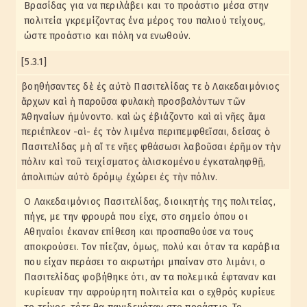
Βρασίδας για να περιλάβει και το προάστιο μέσα στην
πολιτεία γκρεμίζοντας ένα μέρος του παλιού τείχους,
ώστε προάστιο και πόλη να ενωθούν.
[5.3.1]
βοηθήσαντες δὲ ἐς αὐτὸ Πασιτελίδας τε ὁ Λακεδαιμόνιος
ἄρχων καὶ ἡ παροῦσα φυλακὴ προσβαλόντων τῶν
Ἀθηναίων ἠμύνοντο. καὶ ὡς ἐβιάζοντο καὶ αἱ νῆες ἅμα
περιέπλεον -αἱ- ἐς τὸν λιμένα περιπεμφθεῖσαι, δείσας ὁ
Πασιτελίδας μὴ αἵ τε νῆες φθάσωσι λαβοῦσαι ἐρῆμον τὴν
πόλιν καὶ τοῦ τειχίσματος ἁλισκομένου ἐγκαταληφθῇ,
ἀπολιπὼν αὐτὸ δρόμῳ ἐχώρει ἐς τὴν πόλιν.
Ο Λακεδαιμόνιος Πασιτελίδας, διοικητής της πολιτείας,
πήγε, με την φρουρά που είχε, στο σημείο όπου οι
Αθηναίοι έκαναν επίθεση και προσπαθούσε να τους
αποκρούσει. Τον πίεζαν, όμως, πολύ και όταν τα καράβια
που είχαν περάσει το ακρωτήρι μπαίναν στο λιμάνι, ο
Πασιτελίδας φοβήθηκε ότι, αν τα πολεμικά έφταναν και
κυρίευαν την αφρούρητη πολιτεία και ο εχθρός κυρίευε