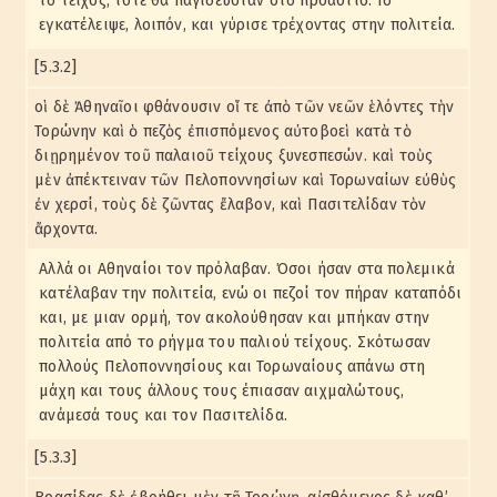
το τείχος, τότε θα παγιδευόταν στο προάστιο. Το
εγκατέλειψε, λοιπόν, και γύρισε τρέχοντας στην πολιτεία.
[5.3.2]
οἱ δὲ Ἀθηναῖοι φθάνουσιν οἵ τε ἀπὸ τῶν νεῶν ἑλόντες τὴν
Τορώνην καὶ ὁ πεζὸς ἐπισπόμενος αὐτοβοεὶ κατὰ τὸ
διῃρημένον τοῦ παλαιοῦ τείχους ξυνεσπεσών. καὶ τοὺς
μὲν ἀπέκτειναν τῶν Πελοποννησίων καὶ Τορωναίων εὐθὺς
ἐν χερσί, τοὺς δὲ ζῶντας ἔλαβον, καὶ Πασιτελίδαν τὸν
ἄρχοντα.
Αλλά οι Αθηναίοι τον πρόλαβαν. Όσοι ήσαν στα πολεμικά
κατέλαβαν την πολιτεία, ενώ οι πεζοί τον πήραν καταπόδι
και, με μιαν ορμή, τον ακολούθησαν και μπήκαν στην
πολιτεία από το ρήγμα του παλιού τείχους. Σκότωσαν
πολλούς Πελοποννησίους και Τορωναίους απάνω στη
μάχη και τους άλλους τους έπιασαν αιχμαλώτους,
ανάμεσά τους και τον Πασιτελίδα.
[5.3.3]