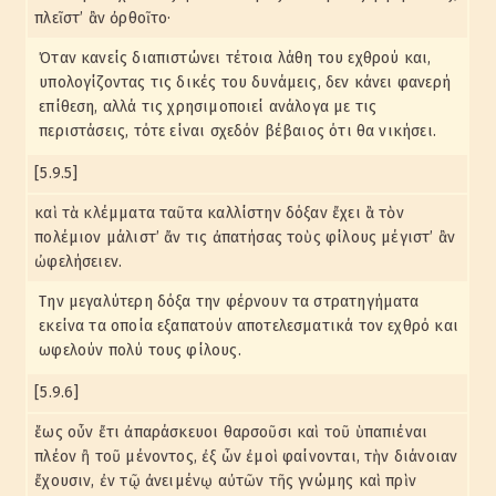
πλεῖστ’ ἂν ὀρθοῖτο·
Όταν κανείς διαπιστώνει τέτοια λάθη του εχθρού και,
υπολογίζοντας τις δικές του δυνάμεις, δεν κάνει φανερή
επίθεση, αλλά τις χρησιμοποιεί ανάλογα με τις
περιστάσεις, τότε είναι σχεδόν βέβαιος ότι θα νικήσει.
[5.9.5]
καὶ τὰ κλέμματα ταῦτα καλλίστην δόξαν ἔχει ἃ τὸν
πολέμιον μάλιστ’ ἄν τις ἀπατήσας τοὺς φίλους μέγιστ’ ἂν
ὠφελήσειεν.
Την μεγαλύτερη δόξα την φέρνουν τα στρατηγήματα
εκείνα τα οποία εξαπατούν αποτελεσματικά τον εχθρό και
ωφελούν πολύ τους φίλους.
[5.9.6]
ἕως οὖν ἔτι ἀπαράσκευοι θαρσοῦσι καὶ τοῦ ὑπαπιέναι
πλέον ἢ τοῦ μένοντος, ἐξ ὧν ἐμοὶ φαίνονται, τὴν διάνοιαν
ἔχουσιν, ἐν τῷ ἀνειμένῳ αὐτῶν τῆς γνώμης καὶ πρὶν