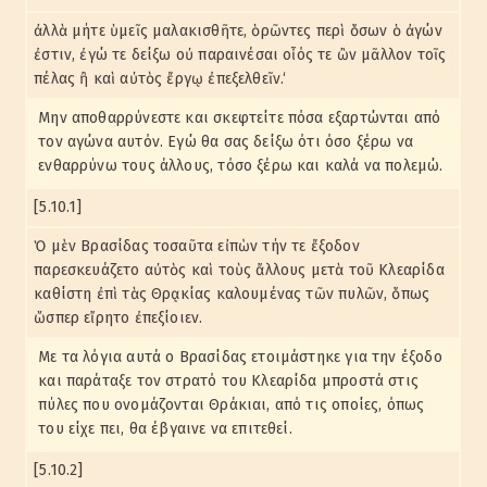
ἀλλὰ μήτε ὑμεῖς μαλακισθῆτε, ὁρῶντες περὶ ὅσων ὁ ἀγών
ἐστιν, ἐγώ τε δείξω οὐ παραινέσαι οἷός τε ὢν μᾶλλον τοῖς
πέλας ἢ καὶ αὐτὸς ἔργῳ ἐπεξελθεῖν.‘
Μην αποθαρρύνεστε και σκεφτείτε πόσα εξαρτώνται από
τον αγώνα αυτόν. Εγώ θα σας δείξω ότι όσο ξέρω να
ενθαρρύνω τους άλλους, τόσο ξέρω και καλά να πολεμώ.
[5.10.1]
Ὁ μὲν Βρασίδας τοσαῦτα εἰπὼν τήν τε ἔξοδον
παρεσκευάζετο αὐτὸς καὶ τοὺς ἄλλους μετὰ τοῦ Κλεαρίδα
καθίστη ἐπὶ τὰς Θρᾳκίας καλουμένας τῶν πυλῶν, ὅπως
ὥσπερ εἴρητο ἐπεξίοιεν.
Με τα λόγια αυτά ο Βρασίδας ετοιμάστηκε για την έξοδο
και παράταξε τον στρατό του Κλεαρίδα μπροστά στις
πύλες που ονομάζονται Θράκιαι, από τις οποίες, όπως
του είχε πει, θα έβγαινε να επιτεθεί.
[5.10.2]