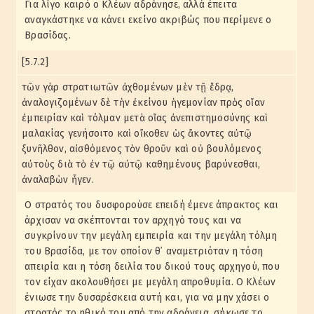
Για λίγο καιρό ο Κλέων αδράνησε, αλλά έπειτα
αναγκάστηκε να κάνει εκείνο ακριβώς που περίμενε ο
Βρασίδας.
[5.7.2]
τῶν γὰρ στρατιωτῶν ἀχθομένων μὲν τῇ ἕδρᾳ,
ἀναλογιζομένων δὲ τὴν ἐκείνου ἡγεμονίαν πρὸς οἵαν
ἐμπειρίαν καὶ τόλμαν μετὰ οἵας ἀνεπιστημοσύνης καὶ
μαλακίας γενήσοιτο καὶ οἴκοθεν ὡς ἄκοντες αὐτῷ
ξυνῆλθον, αἰσθόμενος τὸν θροῦν καὶ οὐ βουλόμενος
αὐτοὺς διὰ τὸ ἐν τῷ αὐτῷ καθημένους βαρύνεσθαι,
ἀναλαβὼν ἦγεν.
Ο στρατός του δυσφορούσε επειδή έμενε άπρακτος και
άρχισαν να σκέπτονται τον αρχηγό τους και να
συγκρίνουν την μεγάλη εμπειρία και την μεγάλη τόλμη
του Βρασίδα, με τον οποίον θ᾽ αναμετριόταν η τόση
απειρία και η τόση δειλία του δικού τους αρχηγού, που
τον είχαν ακολουθήσει με μεγάλη απροθυμία. Ο Κλέων
ένιωσε την δυσαρέσκεια αυτή και, για να μην χάσει ο
στρατός το ηθικό του από την αδράνεια, σήκωσε το