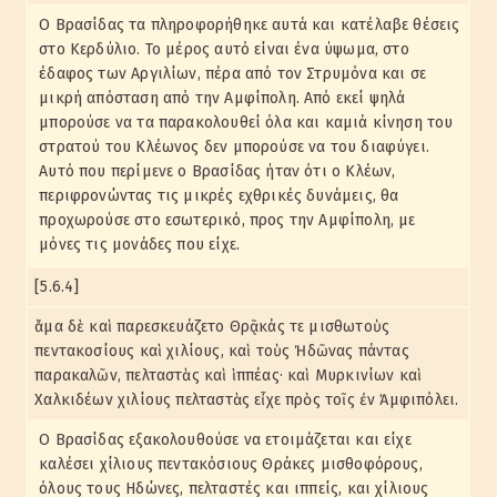
Ο Βρασίδας τα πληροφορήθηκε αυτά και κατέλαβε θέσεις
στο Κερδύλιο. Το μέρος αυτό είναι ένα ύψωμα, στο
έδαφος των Αργιλίων, πέρα από τον Στρυμόνα και σε
μικρή απόσταση από την Αμφίπολη. Από εκεί ψηλά
μπορούσε να τα παρακολουθεί όλα και καμιά κίνηση του
στρατού του Κλέωνος δεν μπορούσε να του διαφύγει.
Αυτό που περίμενε ο Βρασίδας ήταν ότι ο Κλέων,
περιφρονώντας τις μικρές εχθρικές δυνάμεις, θα
προχωρούσε στο εσωτερικό, προς την Αμφίπολη, με
μόνες τις μονάδες που είχε.
[5.6.4]
ἅμα δὲ καὶ παρεσκευάζετο Θρᾷκάς τε μισθωτοὺς
πεντακοσίους καὶ χιλίους, καὶ τοὺς Ἠδῶνας πάντας
παρακαλῶν, πελταστὰς καὶ ἱππέας· καὶ Μυρκινίων καὶ
Χαλκιδέων χιλίους πελταστὰς εἶχε πρὸς τοῖς ἐν Ἀμφιπόλει.
Ο Βρασίδας εξακολουθούσε να ετοιμάζεται και είχε
καλέσει χίλιους πεντακόσιους Θράκες μισθοφόρους,
όλους τους Ηδώνες, πελταστές και ιππείς, και χίλιους