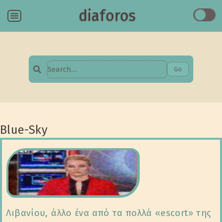
diaforos
Menu
Go
Search
for:
Blue-Sky
Λιβανίου, άλλο ένα από τα πολλά «escort» της