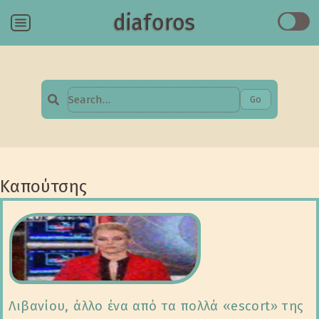
diaforos
Menu
Go
Search
for:
Καπούτσης
Λιβανίου, άλλο ένα από τα πολλά «escort» της